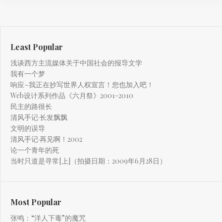
Least Popular
浅谈西方主流媒体关于中国社会的报导文学
我有一个梦
响应~我正在抄写世界人权宣言！您也加入吧！
Web设计系列作品《六月祭》2001-2010
民主的路很长
清风手记·长发飘飘
文明的误导
清风手记·再见啊！2002
论一个青年的死
当时只道是寻常[上]（拍摄日期：2009年6月28日）
Most Popular
张鸣：“洋人下毒”的魔咒