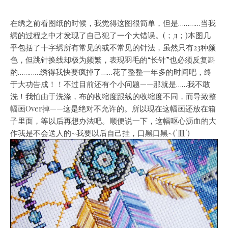
在绣之前看图纸的时候，我觉得这图很简单，但是…………当我
绣的过程之中才发现了自己犯了一个大错误。(；д；)本图几
乎包括了十字绣所有常见的或不常见的针法，虽然只有23种颜
色，但跳针换线却极为频繁，表现羽毛的“长针”也必须反复斟
酌…………绣得我快要疯掉了……花了整整一年多的时间吧，终
于大功告成！！不过目前还有个小问题——那就是……我不敢
洗！我怕由于洗涤，布的收缩度跟线的收缩度不同，而导致整
幅画Over掉——这是绝对不允许的。所以现在这幅画还放在箱
子里面，等以后再想办法吧。顺便说一下，这幅呕心沥血的大
作我是不会送人的~我要以后自己挂，口黑口黑~(`皿´)