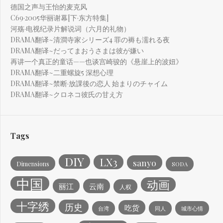
德国之声与王怡的麦克风
C69·2005华丽谢幕[下·东方特集]
河殇·电视纪录片解说词（六月的礼物）
DRAMA翻译~清澗寺家シリーズ4 罪の褥も濡れる夜
DRAMA翻译~だってまおうさまは彼が嫌い
再讲一个真正的童话——也谈宫崎骏的《悬崖上的波妞》
DRAMA翻译~二重螺旋5 深想心理
DRAMA翻译~禁断·放課後の恋人 始まりのチャイム
DRAMA翻译~クロネコ彼氏の甘え方
Tags
DIY
LX3
sanyo
Dimensions
SODA
中国
动画
丽江
云南
人权
十字绣
历史
吃货
台湾
同人
城市心情