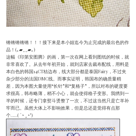
锵锵锵锵锵！！！接下来是本小姐迄今为止完成的最出色的作
品！(｡▰‿‿▰｡)
这幅《印第安图腾》的画，第一次在网上看到图纸的时候，就
非常喜欢了。从去年年初开始，就到店家去裁布配线，用料是
本白色的韩国14CT桔边布，线大部分都是泰国Fairy，不过夹
杂少部分的法国DMC线。而事实证明，韩国布的确质量稍
差，因为本图大量使用“长针”和“复格子”，所以对布的硬度要
求很高，韩布略薄，稍不小心，就会使得格子变形。我绣到一
半的时候，还专门拿熨斗烫整了一次，不过这当然只是亡羊补
牢而已。虽然大体上不影响效果，但是总还是觉得有点那
个……( ´◔ ‸◔’)