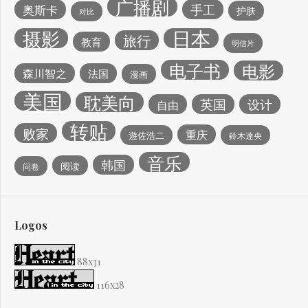
广播剧
手工
奥斯卡
护肤
对比
日本
摄影
旅行
教育
明信片
电子书
电影
森川智之
法国
漫画
美国
耽美向
英国
设计
自由
转贴
败家
重庆
遊佐浩二
鈴木達央
音乐
韩国
阅读
问卷
Logos
88x31
116x28