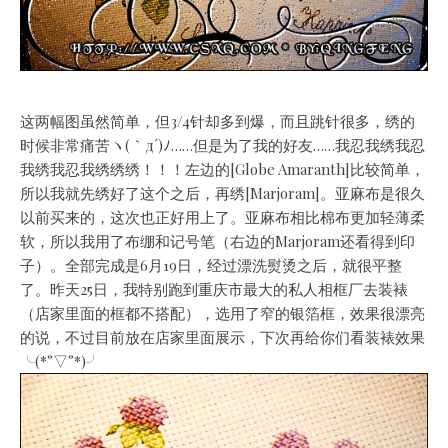
这两幅图虽然简单，但3/4针却多到爆，而且跳针很多，绣的
时候非常痛苦ヽ(｀д´)ﾉ……但是为了我的好友……我忍我绣我忍
我绣我忍我绣绣绣！！！左边的[Globe Amaranth]比较简单，
所以我就先绣好了这个之后，再绣[Marjoram]。亚麻布是很久
以前买来的，这次也正好用上了。亚麻布相比棉布更加轻薄柔
软，所以我用了布绷和记号笔（右边的Marjoram还看得到印
子）。全部完成是6月19日，经过漂洗熨烫之后，就很平整
了。昨天25日，我特别跑到重庆市最大的私人相框厂去装裱
（店家里面的框都不搭配），选用了窄的银箔框，效果很漂亮
的说，不过目前放在店家里面展示，下次再给你们看装裱效果
╰(*°▽°*)╯