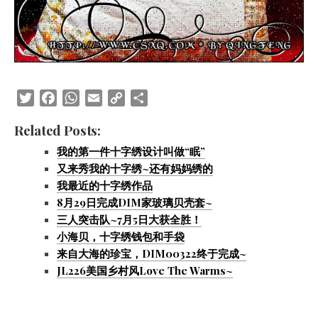
Twitter
Facebook
WhatsApp
Email
Copy
Share
Link
Related Posts:
我的第一件十字绣设计叫做“眠”
又来秀我的十字绣~还有妈妈绣的
我最近的十字绣作品
8月29日完成DIM家玻璃贝壳套~
三人突击队~7月5日大获全胜！
小海贝，十字绣钱包和手袋
来自大海的珍宝，DIM00322终于完成~
JL226美国乡村风Love The Warms~