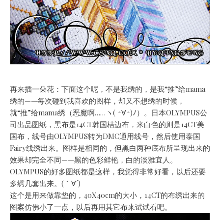
再来插一朵花：下面这个呢，不是我绣的，是我“推”给mama
绣的——每次碰到我喜欢的图样，却又不想绣的时候，
就“推”给mama绣（恶魔啊……ヽ( ^∀^)ﾉ）。日本OLYMPUS公
司出品图纸，黑布是14CT韩国桔边布，米白色的则是14CT美
国布，线号由OLYMPUS转为DMC通用线号，然后使用泰国
Fairy线绣出来。图样是相同的，但黑白两种底布所呈现出来的
效果却完全不同——黑的色彩鲜艳，白的淡雅宜人。
OLYMPUS的好多图纸都是这样，我觉得非常好看，以后还要
多绣几套出来。(｀∀´)
这个是用来做靠垫的，40X40cm的大小，14CT的布绣出来的
图案仿佛小了一点，以后再用其它布来试试看吧。