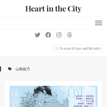
Skip
Heart in the City
to
content
山根綾乃