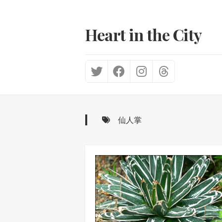
Skip
to
content
Heart in the City
仙人掌