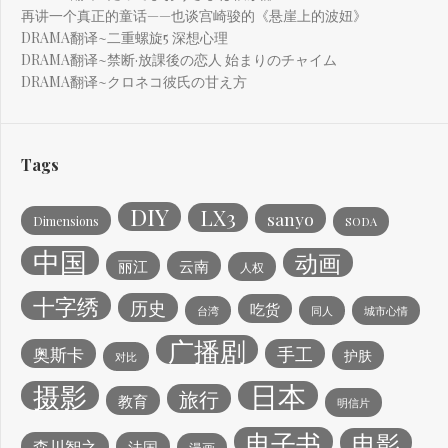
再讲一个真正的童话——也谈宫崎骏的《悬崖上的波妞》
DRAMA翻译~二重螺旋5 深想心理
DRAMA翻译~禁断·放課後の恋人 始まりのチャイム
DRAMA翻译~クロネコ彼氏の甘え方
Tags
DIY
LX3
sanyo
Dimensions
SODA
中国
动画
丽江
云南
人权
十字绣
历史
吃货
台湾
同人
城市心情
广播剧
手工
奥斯卡
护肤
对比
日本
摄影
旅行
教育
明信片
电子书
电影
森川智之
法国
漫画