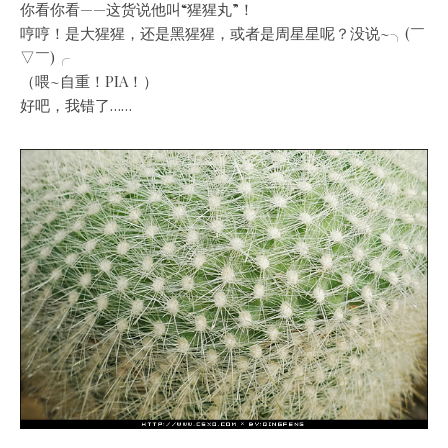
你看你看——这货说他叫“猩猩丸”！
哼哼！是大猩猩，还是黑猩猩，或者是周星星呢？没说~╮(￣
▽￣)╭
（喂~自重！PIA！）
好吧，我错了……