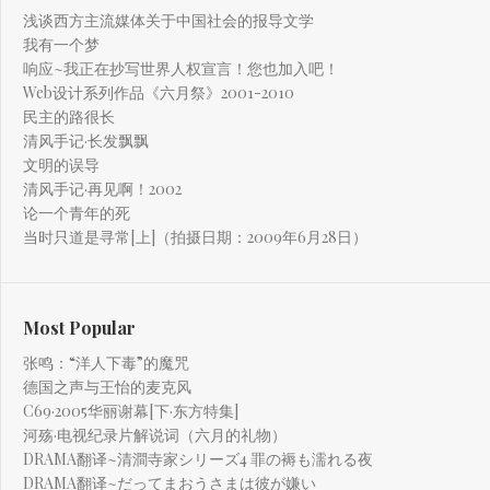
浅谈西方主流媒体关于中国社会的报导文学
我有一个梦
响应~我正在抄写世界人权宣言！您也加入吧！
Web设计系列作品《六月祭》2001-2010
民主的路很长
清风手记·长发飘飘
文明的误导
清风手记·再见啊！2002
论一个青年的死
当时只道是寻常[上]（拍摄日期：2009年6月28日）
Most Popular
张鸣：“洋人下毒”的魔咒
德国之声与王怡的麦克风
C69·2005华丽谢幕[下·东方特集]
河殇·电视纪录片解说词（六月的礼物）
DRAMA翻译~清澗寺家シリーズ4 罪の褥も濡れる夜
DRAMA翻译~だってまおうさまは彼が嫌い