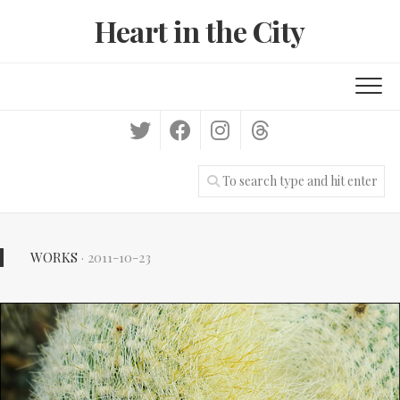
Skip
Heart in the City
to
content
WORKS
· 2011-10-23