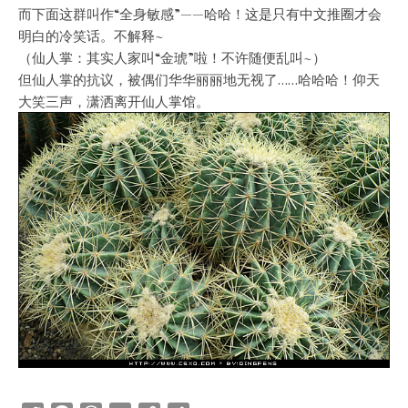
而下面这群叫作“全身敏感”——哈哈！这是只有中文推圈才会
明白的冷笑话。不解释~
（仙人掌：其实人家叫“金琥”啦！不许随便乱叫~）
但仙人掌的抗议，被偶们华华丽丽地无视了……哈哈哈！仰天
大笑三声，潇洒离开仙人掌馆。