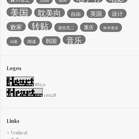
美国
耽美向
英国
设计
自由
转贴
败家
重庆
遊佐浩二
鈴木達央
音乐
韩国
阅读
问卷
Logos
88x31
116x28
Links
♀ Venkicat