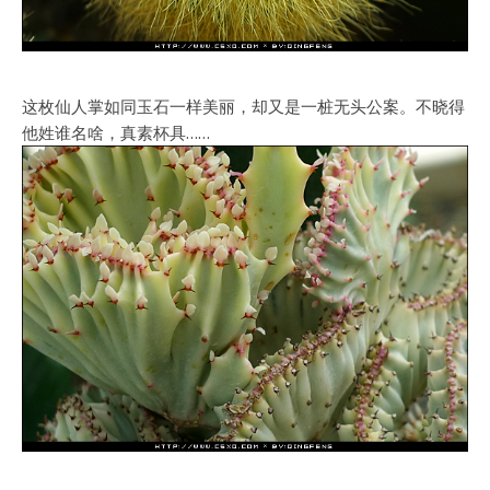
这枚仙人掌如同玉石一样美丽，却又是一桩无头公案。不晓得
他姓谁名啥，真素杯具……