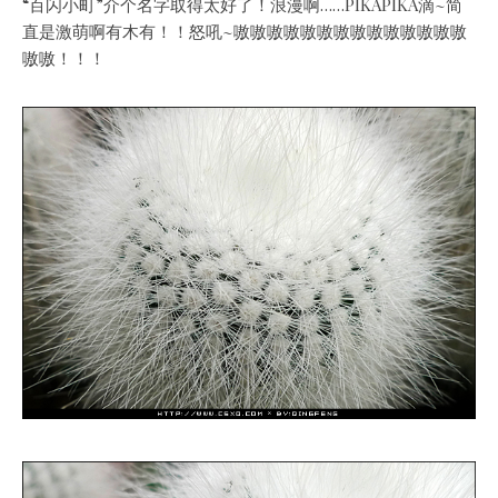
“百闪小町”介个名字取得太好了！浪漫啊……PIKAPIKA滴~简
直是激萌啊有木有！！怒吼~嗷嗷嗷嗷嗷嗷嗷嗷嗷嗷嗷嗷嗷嗷
嗷嗷！！！