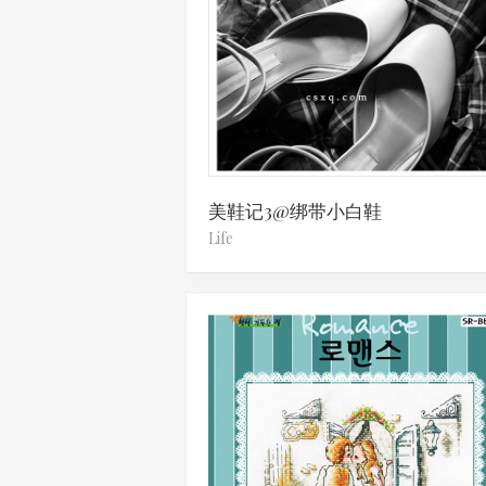
美鞋记3@绑带小白鞋
Life