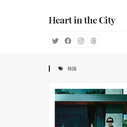
Skip
to
content
Heart in the City
韩国