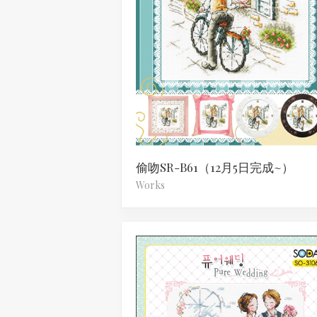
偷吻SR-B61（12月5日完成~）
Works