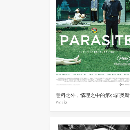
意
Works