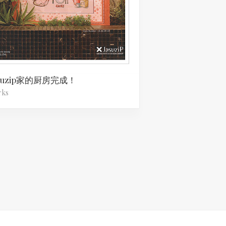
asuzip家的厨房完成！
rks