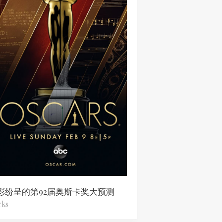
彩纷呈的第92届奥斯卡奖大预测
rks