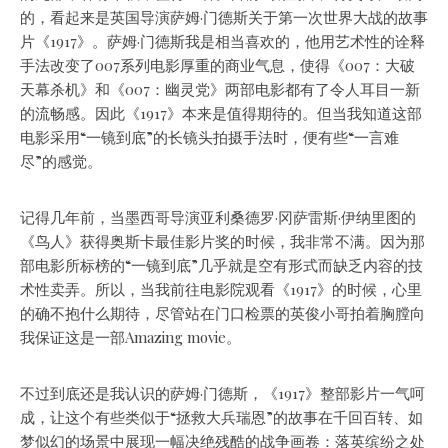
的，看起来是英国导演萨姆·门德斯关于第一次世界大战的故事
片《1917》。萨姆·门德斯我是相当喜欢的，他用艺术性的诠释
手法改变了007系列电影厚重的商业气息，使得《007：大破
天幕杀机》和《007：幽灵党》两部电影都有了令人耳目一新
的流畅感。因此《1917》本来是值得期待的。但当我知道这部
电影采用“一镜到底”的长镜头拍摄手法时，便有些“一言难
尽”的感觉。
记得几年前，当墨西哥导演亚利桑德罗·冈萨雷斯·伊纳里图的
《鸟人》获得奥斯卡最佳影片奖的时候，我非常不满。因为那
部电影所标榜的“一镜到底”几乎就是空有形式而缺乏内容的技
术性卖弄。所以，当我前往电影院观看《1917》的时候，心里
的确不抱什么期待，尽管站在门口检票的英俊小哥拍着胸膛向
我保证这是一部Amazing movie。
不过到底还是我认识的萨姆·门德斯，《1917》整部影片一气呵
成，让这个有些类似于“拯救大兵瑞恩”的故事在千回百转、如
梦似幻的场景中展现一幅决绝残酷的战争画卷：落英缤纷之处