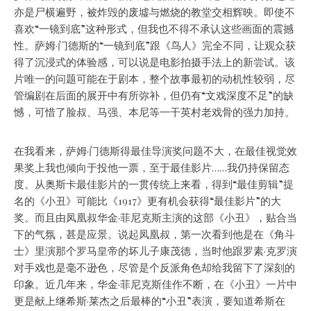
亦是尸横遍野，被炸毁的废墟与燃烧的教堂交相辉映。即使不
喜欢“一镜到底”这种形式，但我也不得不承认这些画面的震撼
性。萨姆·门德斯的“一镜到底”跟《鸟人》完全不同，让观众获
得了沉浸式的体验感，可以说是电影拍摄手法上的新尝试。该
片唯一的问题可能在于剧本，整个故事最初的动机性较弱，尽
管编剧在后面的展开中有所弥补，但仍有“文戏深度不足”的缺
憾，可惜了脸叔、马强、本尼等一干英村老戏骨的强力加持。
在我看来，萨姆·门德斯得最佳导演奖问题不大，在最佳视觉效
果奖上我也倾向于投他一票，至于最佳影片……我仍持保留态
度。从奥斯卡最佳影片的一贯传统上来看，得到“最佳剪辑”提
名的《小丑》可能比《1917》更有机会获得“最佳影片”的大
奖。而且由凤凰叔华金·菲尼克斯主演的这部《小丑》，贴合当
下的气氛，甚是应景。说起凤凰叔，第一次看到他是在《角斗
士》里演那个罗马皇帝的坏儿子康茂德，当时他跟罗素·克罗演
对手戏也是毫不逊色，尽管是个反派角色却给我留下了深刻的
印象。近几年来，华金·菲尼克斯佳作不断，在《小丑》一片中
更是献上继希斯·莱杰之后最棒的“小丑”表演，要知道希斯在