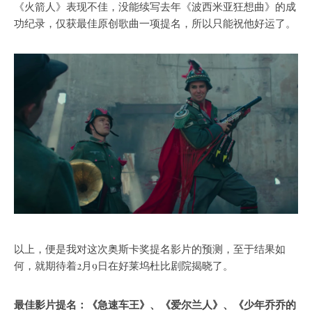
《火箭人》表现不佳，没能续写去年《波西米亚狂想曲》的成
功纪录，仅获最佳原创歌曲一项提名，所以只能祝他好运了。
以上，便是我对这次奥斯卡奖提名影片的预测，至于结果如
何，就期待着2月9日在好莱坞杜比剧院揭晓了。
最佳影片提名：《急速车王》、《爱尔兰人》、《少年乔乔的