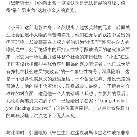
《黑暗骑士》中的演出曾一度被认为是无法超越的巅峰，值
得“最佳男主角”这枚小金人的嘉奖。
《小丑》这部电影本身，全然脱离了超级英雄的元素，转而关
注社会底层小人物的痛苦与挣扎，他们在无尽的践踏中发出的
痛苦悲鸣，却被高高在上权力者的讥为“小丑”而湮灭在众人的
嘲笑之中，处于绝望中的压抑人性终于酿成滔天的怒火滚滚而
来，演变为一场扭曲并破坏整个社会的末日狂欢。“小丑”在这
里已不仅代指那些夸张妆容与服饰的喜剧表演者，他已成为所
有挣扎在社会底层“失败者”的一个象征性符号，深具隐喻。这
是一个极具现实意义的残酷童话，一个备受屈辱、走投无路的
普通人，他的眼里含着泪水，浑身战栗，最终走向了所有社会
秩序的对立面，这是他一个人的错吗？我想，在影片的最后，
几枚射向韦恩夫妇的子弹，已经给出了答案：“You get what
you fucking deserve.”（这是你罪有应得。）这是对傲慢权力
的疯狂反噬，洪流之下，无人幸免。
与此同时，韩国电影《寄生虫》在这次奥斯卡提名中成绩非常