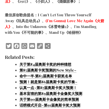
丑》
、《1917》、《小妇人》、《婚姻故事》；
最佳原创歌曲提名：I Can’t Let You Throw Yourself
Away《玩具总动员4》、
(I’m Gonna) Love Me Again《火箭
人》
、Into the Unknown《冰雪奇缘2》、I’m Standing
with You《不可能的事》、Stand Up《哈丽特》
Twitter
Facebook
WhatsApp
Email
Copy
Share
Link
Related Posts:
关于第84届奥斯卡奖的种种猜想
第85届奥斯卡奖预测的New Style~
命中一半·第83届奥斯卡获奖名单
预测！就是第86届奥斯卡奖的节奏~
认真一点~第87届奥斯卡奖大预测！
基本盲猜的第89届奥斯卡金像奖大预测
关于第90届奥斯卡金像奖的简单预测
话唠模式开启~第91届奥斯卡奖大预测