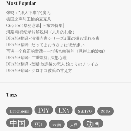
Most Popular
张鸣：“洋人下毒”的魔咒
德国之声与王怡的麦克风
C69·2005华丽谢幕[下·东方特集]
河殇·电视纪录片解说词（六月的礼物）
DRAMA翻译~清澗寺家シリーズ4 罪の褥も濡れる夜
DRAMA翻译~だってまおうさまは彼が嫌い
再讲一个真正的童话——也谈宫崎骏的《悬崖上的波妞》
DRAMA翻译~二重螺旋5 深想心理
DRAMA翻译~禁断·放課後の恋人 始まりのチャイム
DRAMA翻译~クロネコ彼氏の甘え方
Tags
DIY
LX3
sanyo
Dimensions
SODA
中国
动画
丽江
云南
人权