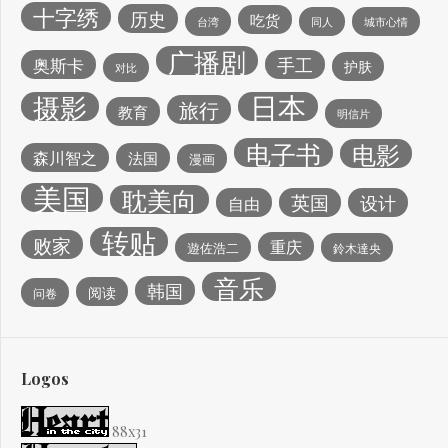
十字绣
历史
吃货
台湾
同人
城市心情
广播剧
手工
奥斯卡
护肤
对比
日本
摄影
旅行
教育
明信片
电子书
电影
森川智之
法国
漫画
美国
耽美向
英国
设计
自由
转贴
败家
重庆
遊佐浩二
鈴木達央
音乐
韩国
阅读
问卷
Logos
88x31