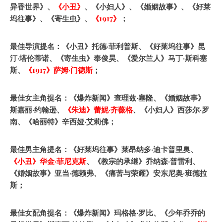
异香世界》、
《小丑》
、《小妇人》、《婚姻故事》、《好莱
坞往事》、《寄生虫》、
《1917》
；
最佳导演提名：《小丑》托德·菲利普斯、《好莱坞往事》昆
汀·塔伦蒂诺、《寄生虫》奉俊昊、《爱尔兰人》马丁·斯科塞
斯、
《1917》萨姆·门德斯
；
最佳女主角提名：《爆炸新闻》查理兹·塞隆、《婚姻故事》
斯嘉丽·约翰逊、
《朱迪》蕾妮·齐薇格
、《小妇人》西莎尔·罗
南、《哈丽特》辛西娅·艾莉佛；
最佳男主角提名：《好莱坞往事》莱昂纳多·迪卡普里奥、
《小丑》华金·菲尼克斯
、《教宗的承继》乔纳森·普雷利、
《婚姻故事》亚当·德赖弗、《痛苦与荣耀》安东尼奥·班德拉
斯；
最佳女配角提名：《爆炸新闻》玛格格·罗比、《少年乔乔的