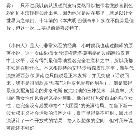
雾），只不过我以前从没想到皮特竟然可以把带着微妙喜剧色
彩的剧本演绎得如此出色，因为他光是站在那里，就足以让全
世界为之倾倒。十年前的《本杰明·巴顿奇事》实在不能算是佳
片，但这一次……要提前恭喜皮特了。
《小妇人》是人们非常熟悉的经典，小时候我也读过翻译的原
著小说。这一次由80后女导演格蕾塔·葛韦格的改编翻拍仅算
中上水平，没有得到最佳导演提名完全在意料之中，所以我都
不知道在吵什么。本来很期待的艾玛·沃特森表现平平，新生代
演技派西莎尔·罗南也只能说是正常发挥，并无突破（话说回
来，我不是很能欣赏“甜茶”这种皮包骨瘦的男生）。倒是获得
最佳女配角提名的弗洛伦斯·皮尤出演的三妹艾米，其直率、大
胆的新女性作风看起来格外耀眼。像乔那样热爱自由的独立女
性，也完全没有必要非给个“大团圆”的美满结局。在当下新一
波女权主义社会运动的浪潮之中，反而显得俗不可耐，因此导
演设计了一个开放式的结局，给人以想像的空间，但对我来说
可能还不够好。