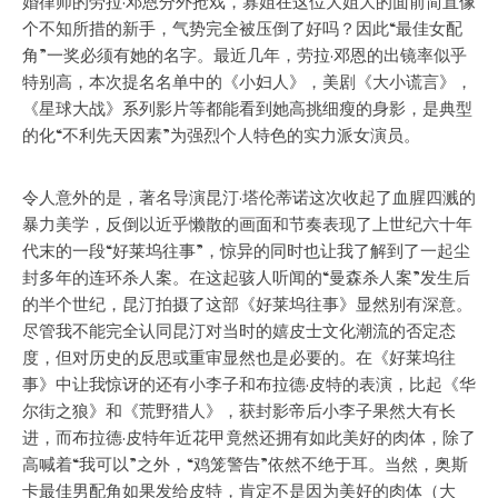
婚律师的劳拉·邓恩分外抢戏，寡姐在这位大姐大的面前简直像
个不知所措的新手，气势完全被压倒了好吗？因此“最佳女配
角”一奖必须有她的名字。最近几年，劳拉·邓恩的出镜率似乎
特别高，本次提名名单中的《小妇人》，美剧《大小谎言》，
《星球大战》系列影片等都能看到她高挑细瘦的身影，是典型
的化“不利先天因素”为强烈个人特色的实力派女演员。
令人意外的是，著名导演昆汀·塔伦蒂诺这次收起了血腥四溅的
暴力美学，反倒以近乎懒散的画面和节奏表现了上世纪六十年
代末的一段“好莱坞往事”，惊异的同时也让我了解到了一起尘
封多年的连环杀人案。在这起骇人听闻的“曼森杀人案”发生后
的半个世纪，昆汀拍摄了这部《好莱坞往事》显然别有深意。
尽管我不能完全认同昆汀对当时的嬉皮士文化潮流的否定态
度，但对历史的反思或重审显然也是必要的。在《好莱坞往
事》中让我惊讶的还有小李子和布拉德·皮特的表演，比起《华
尔街之狼》和《荒野猎人》，获封影帝后小李子果然大有长
进，而布拉德·皮特年近花甲竟然还拥有如此美好的肉体，除了
高喊着“我可以”之外，“鸡笼警告”依然不绝于耳。当然，奥斯
卡最佳男配角如果发给皮特，肯定不是因为美好的肉体（大