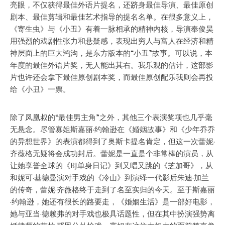
亮眼，不仅获得最佳外语片提名，还跻身最佳导演、最佳原创
剧本、最佳剪辑和最佳艺术指导的提名名单。在很多意义上，
《寄生虫》与《小丑》有着一脉相承的精神内核，导演奉俊昊
用强烈的戏剧性张力和悬疑感，表现出穷人与富人在经济和精
神层面上的巨大鸿沟，是东方版本的“小丑”故事。可以说，本
年度的最佳外语片奖，无人能出其右。我乐观的估计，这部影
片也许还会拿下最佳原创剧本奖，而最佳原创配乐我则会再投
给《小丑》一票。
除了凤凰叔的“最佳男主角”之外，其他三个表演奖项也几乎毫
无悬念。尽管寡姐斯嘉丽·约翰逊在《婚姻故事》和《少年乔乔
的异想世界》的表演都得到了奥斯卡提名肯定，但这一次蕾妮·
齐薇格无疑将会成功封后。蕾妮是一直是个非常棒的演员，从
让她享誉全球的《BJ单身日记》到又唱又跳的《芝加哥》，从
和妮可·基德曼演对手戏的《冷山》到演绎一代影后朱迪·加兰
的传奇，蕾妮·齐薇格终于走到了名至实归的今天。至于斯嘉丽
·约翰逊，她还有很长的路要走，《婚姻生活》是一部好电影，
她与亚当·德赖弗的对手戏也极具话题性，但在其中扮演强势离