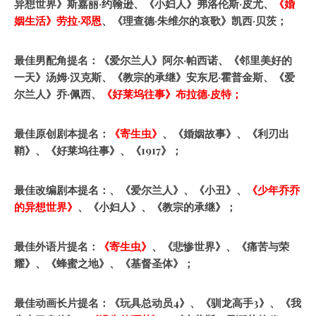
异想世界》斯嘉丽·约翰逊、《小妇人》弗洛伦斯·皮尤、
《婚
姻生活》劳拉·邓恩
、《理查德·朱维尔的哀歌》凯西·贝茨；
最佳男配角提名：《爱尔兰人》阿尔·帕西诺、《邻里美好的
一天》汤姆·汉克斯、《教宗的承继》安东尼·霍普金斯、《爱
尔兰人》乔·佩西、
《好莱坞往事》布拉德·皮特；
最佳原创剧本提名：
《寄生虫》
、《婚姻故事》、《利刃出
鞘》、《好莱坞往事》、《1917》；
最佳改编剧本提名：、《爱尔兰人》、《小丑》、
《少年乔乔
的异想世界》
、《小妇人》、《教宗的承继》；
最佳外语片提名：
《寄生虫》
、《悲惨世界》、《痛苦与荣
耀》、《蜂蜜之地》、《基督圣体》；
最佳动画长片提名：《玩具总动员4》、《驯龙高手3》、《我