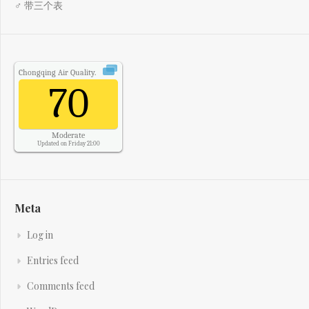
♂ 带三个表
Chongqing
Air Quality.
70
Moderate
Updated on Friday 21:00
Meta
Log in
Entries feed
Comments feed