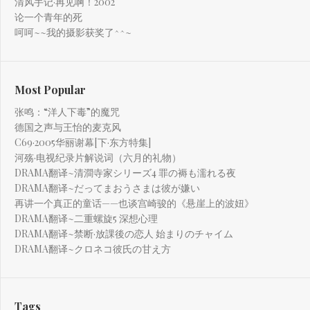
清风手记·再见啊！2002
论一个青年的死
呵呵~~我的摄影获奖了^^~
Most Popular
张鸣：“洋人下毒”的魔咒
德国之声与王怡的麦克风
C69·2005华丽谢幕[下·东方特集]
河殇·电视纪录片解说词（六月的礼物）
DRAMA翻译~清澗寺家シリーズ4 罪の褥も濡れる夜
DRAMA翻译~だってまおうさまは彼が嫌い
再讲一个真正的童话——也谈宫崎骏的《悬崖上的波妞》
DRAMA翻译~二重螺旋5 深想心理
DRAMA翻译~禁断·放課後の恋人 始まりのチャイム
DRAMA翻译~クロネコ彼氏の甘え方
Tags