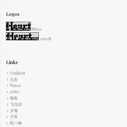
Logos
88x31
116x28
Links
♀ Venkicat
♀ 九生
♀ Wawa
♀ 0680
♀ 猫鱼
♀ 飞鸟凉
♀ 夕海
♀ 子宵
♂ 阮一峰