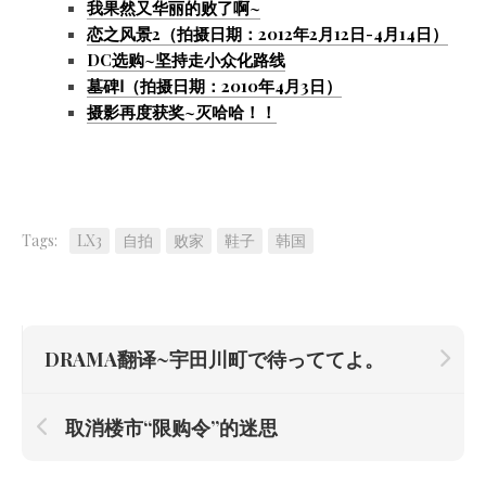
我果然又华丽的败了啊~
恋之风景2（拍摄日期：2012年2月12日-4月14日）
DC选购~坚持走小众化路线
墓碑Ⅰ（拍摄日期：2010年4月3日）
摄影再度获奖~灭哈哈！！
Tags:
LX3
自拍
败家
鞋子
韩国
DRAMA翻译~宇田川町で待っててよ。
取消楼市“限购令”的迷思