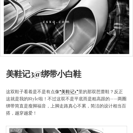
美鞋记3@绑带小白鞋
这双鞋子看着是不是有点像
“美鞋记1”
里的那双芭蕾鞋？反正
这就是我的Style啦！不过这双不是平底而是粗高跟的——两圈
绑带简直是瘦脚福音
，上脚走路真心不累，简洁的设计相当百
搭，越穿越爱！