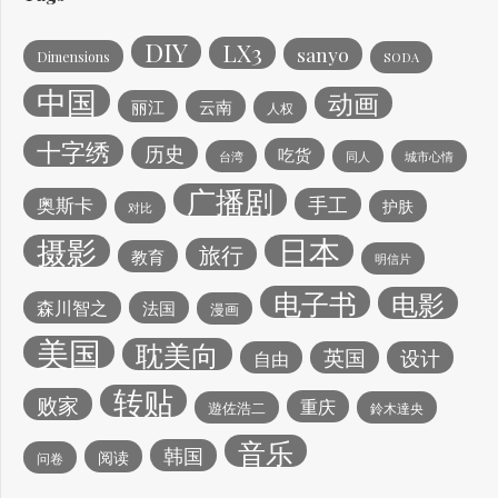
DIY
LX3
sanyo
Dimensions
SODA
中国
动画
丽江
云南
人权
十字绣
历史
吃货
台湾
同人
城市心情
广播剧
手工
奥斯卡
护肤
对比
日本
摄影
旅行
教育
明信片
电子书
电影
森川智之
法国
漫画
美国
耽美向
英国
设计
自由
转贴
败家
重庆
遊佐浩二
鈴木達央
音乐
韩国
阅读
问卷