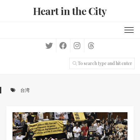
Skip
Heart in the City
to
content
台湾