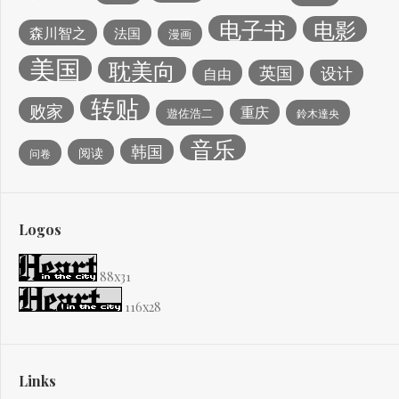
电子书
电影
森川智之
法国
漫画
美国
耽美向
英国
设计
自由
转贴
败家
重庆
遊佐浩二
鈴木達央
音乐
韩国
阅读
问卷
Logos
88x31
116x28
Links