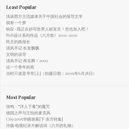
Least Popular
浅谈西方主流媒体关于中国社会的报导文学
我有一个梦
响应~我正在抄写世界人权宣言！您也加入吧！
Web设计系列作品《六月祭》2001-2010
民主的路很长
清风手记·长发飘飘
文明的误导
清风手记·再见啊！2002
论一个青年的死
当时只道是寻常[上]（拍摄日期：2009年6月28日）
Most Popular
张鸣：“洋人下毒”的魔咒
德国之声与王怡的麦克风
C69·2005华丽谢幕[下·东方特集]
河殇·电视纪录片解说词（六月的礼物）