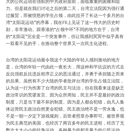
大的公民运动在强权的中共政府面前，面临重重的困难和阻
力。但是就在我们讨论之后的第二天，台湾立法院因为强行通
过服贸，而被愤怒的学生占领，由此拉开了长达一个多月的台
湾“太阳花运动”的序幕，我在FB上见证了这一伟大的历史时
刻，非常激动。跟香港的“占领中环”不同的地方在于，台湾
的“太阳花”完全是一个突发事件，但让我感到冥冥中似乎真有
一双看不见的手，在推动整个世界又一次民主化进程。
台湾的太阳花运动最令我这个大陆的年轻人感到激动的地方
是，台湾的年轻一代由此一夜长大，用这种和平抗议的方式去
反抗强权反抗违反程序正义的恶法通过，并勇于承担随之而来
的后果。虽然有不少大陆的学者批评台湾的学生占领立法院，
认为这一行为伤害了台湾的民主与法治，但在我看来这是缺乏
政治常识的荒谬发言。因为众所周知，民主并不是最好的政治
制度，只是当下最不坏的制度。因为是人都会犯错，由凡人集
体运营民主政治自然更会犯错。民主政治绝不是一劳永逸，也
不是一朝一夕定下游戏规则，后世者照章办事即可。被世界视
为民主典范的美国，也经历了两百多年的民主进程，经历了无
数次大大小小的抗争运动，各种暴力的和非暴力的公民运动，