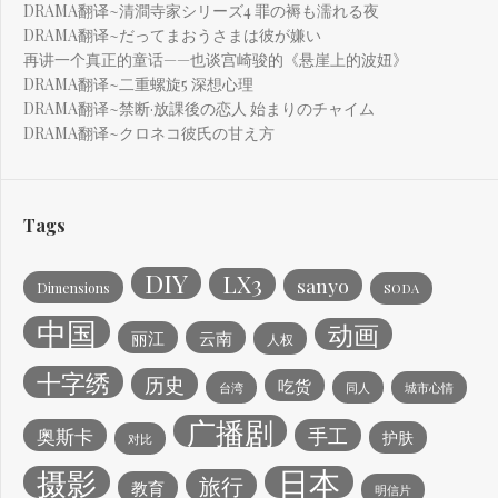
DRAMA翻译~清澗寺家シリーズ4 罪の褥も濡れる夜
DRAMA翻译~だってまおうさまは彼が嫌い
再讲一个真正的童话——也谈宫崎骏的《悬崖上的波妞》
DRAMA翻译~二重螺旋5 深想心理
DRAMA翻译~禁断·放課後の恋人 始まりのチャイム
DRAMA翻译~クロネコ彼氏の甘え方
Tags
DIY
LX3
sanyo
Dimensions
SODA
中国
动画
丽江
云南
人权
十字绣
历史
吃货
台湾
同人
城市心情
广播剧
手工
奥斯卡
护肤
对比
日本
摄影
旅行
教育
明信片