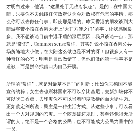
才明白过来，他说：“这里处于无政府状态”。是的，在中国大
陆，只要你不去触碰任何政府认为会对政权有危害的事情，那
么你可以去做任何事，即使那是错的。昨天香港的朋友谈到大
陆游客带小孩在香港大街上“大开方便之门”的事，让我感触良
多。我不想谈论目前中港矛盾的深层原因，我只谈论一点：那
就是“常识”，Common sense常识。其实别说小孩在香港公共
场所随地大小便，在大陆这么做也是不对的呀！但很多人有一
种奇怪的心态：明明是自己做错了，但他们做的第一件事不是
道歉，而是拼命找借口为自己开脱。
所谓的“常识”，就是对最基本是非的判断：比如你去德国不能
宣传纳粹；女生去穆斯林国家不可以穿比基尼，去新加坡你不
可以吃口香糖，去印度你不可以当着印度教徒的面大嚼牛肉。
正如蔡定剑所说：民主是一种生活方式。从这些小事，可以看
出一个人对规则的态度。一个随意破坏规则，甚至还觉得无所
谓的人，绝不是一个合格的公民，也不可能成为公民力量中的
一员。