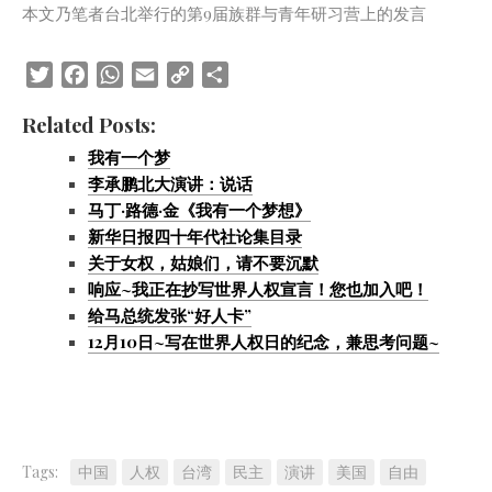
本文乃笔者台北举行的第9届族群与青年研习营上的发言
Twitter
Facebook
WhatsApp
Email
Copy
Share
Link
Related Posts:
我有一个梦
李承鹏北大演讲：说话
马丁·路德·金《我有一个梦想》
新华日报四十年代社论集目录
关于女权，姑娘们，请不要沉默
响应~我正在抄写世界人权宣言！您也加入吧！
给马总统发张“好人卡”
12月10日~写在世界人权日的纪念，兼思考问题~
Tags:
中国
人权
台湾
民主
演讲
美国
自由