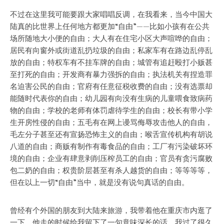
不过在这里我可能要跟大家唱唱反调，在我看来，当今中国大
陆真的比世界上任何地方都更加“自由”——比如小孩有在公共
场所随地大小便的自由；大人有在住宅小区大声喧哗的自由；
居民有向窗外或街道乱扔垃圾的自由；私家车有在路边乱停乱
放的自由；特权车有不挂车牌的自由；城管有追赶殴打小贩甚
至打死的自由；开发商有暴力强拆的自由；执法机关有捏造罪
名迫害公民的自由；官府有任意征税收费的自由；没有选票却
能随时代表你的自由；幼儿园有向没有生病的儿童喂食致病药
物的自由；学校的老师有体罚虐待学生的自由；校长有带小学
生开房性侵的自由；五毛有在网上谩骂侮辱攻击他人的自由，
毛左分子甚至还有宣扬恐怖主义的自由；喉舌宣传机构有胡说
八道的自由；商贩有制作有毒食品的自由；工厂有污染破坏环
境的自由；企业有肆意剥削压榨员工的自由；官员有贪污腐败
包二奶的自由；权贵阶层甚至有杀人越货的自由；等等等等，
但在以上一切“自由”当中，就是没有说句真话的自由。
曾经有个外国的朋友到大陆来旅游，我带着他在重庆市内逛了
一下，他走的时候给我留下了一句意味深长的话，我过了很久