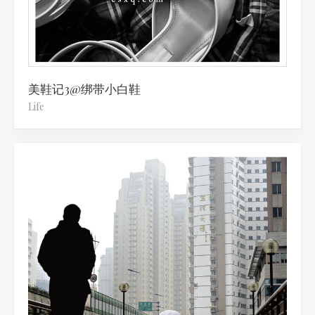
美鞋记3@绑带小白鞋
Life