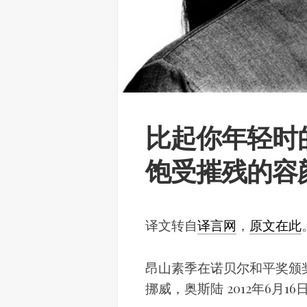
比起你年轻时
饱受摧残的容
译文转自
译言网
，
原文在此
昂山素季在诺贝尔和平奖颁
挪威，奥斯陆 2012年6月16