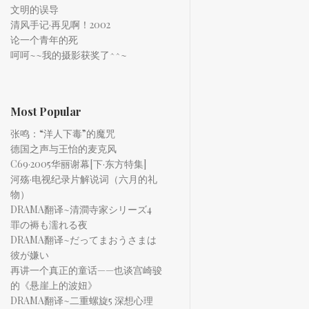
文明的误导
清风手记·再见啊！2002
论一个青年的死
呵呵~~我的摄影获奖了^^~
Most Popular
张鸣：“洋人下毒”的魔咒
德国之声与王怡的麦克风
C69·2005华丽谢幕[下·东方特集]
河殇·电视纪录片解说词（六月的礼
物）
DRAMA翻译~清澗寺家シリーズ4
罪の褥も濡れる夜
DRAMA翻译~だってまおうさまは
彼が嫌い
再讲一个真正的童话——也谈宫崎骏
的《悬崖上的波妞》
DRAMA翻译~二重螺旋5 深想心理