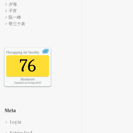
♀ 夕海
♀ 子宵
♂ 阮一峰
♂ 带三个表
Chongqing
Air Quality.
76
Moderate
Updated on Friday 12:00
Meta
Log in
Entries feed