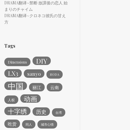
DRAMA翻译~禁断·放課後の恋人 始
まりのチャイム
DRAMA翻译~クロネコ彼氏の甘え
方
Tags
DIY
Dimensions
LX3
sanyo
SODA
中国
丽江
云南
动画
人权
十字绣
历史
台湾
吃货
同人
城市心情