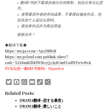
1. 翻译E书的下载请勿做出任何限制，包括出售论坛货
币。
2. 请尊重原作者的劳动成果，不要擅自修改作品，包
括添加个人或论坛密码。
3. 请勿将作品作为商业用途。
谢谢合作！
◆翻译下载◆
https://mega.co.nz/#!4x1USR6S
https://my.pcloud.com/publink/show?
code=XZxbmSZRKlWH0yQ2Aj2RAmVL6dIYFwte8wk
HY论坛统一翻译E书密码：blgarden
Twitter
Facebook
WhatsApp
Email
Copy
Share
Link
Related Posts:
DRAMA翻译~恋する暴君3
DRAMA翻译~愛しいこと