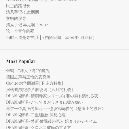
民主的路很长
清风手记·长发飘飘
文明的误导
清风手记·再见啊！2002
论一个青年的死
当时只道是寻常[上]（拍摄日期：2009年6月28日）
Most Popular
张鸣：“洋人下毒”的魔咒
德国之声与王怡的麦克风
C69·2005华丽谢幕[下·东方特集]
河殇·电视纪录片解说词（六月的礼物）
DRAMA翻译~清澗寺家シリーズ4 罪の褥も濡れる夜
DRAMA翻译~だってまおうさまは彼が嫌い
再讲一个真正的童话——也谈宫崎骏的《悬崖上的波妞》
DRAMA翻译~二重螺旋5 深想心理
DRAMA翻译~禁断·放課後の恋人 始まりのチャイム
DRAMA翻译~クロネコ彼氏の甘え方