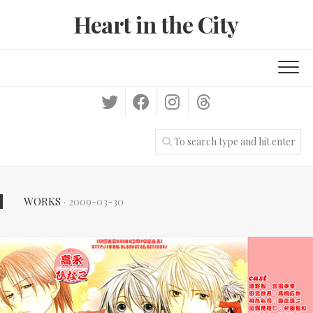
Skip
Heart in the City
to
content
WORKS
· 2009-03-30