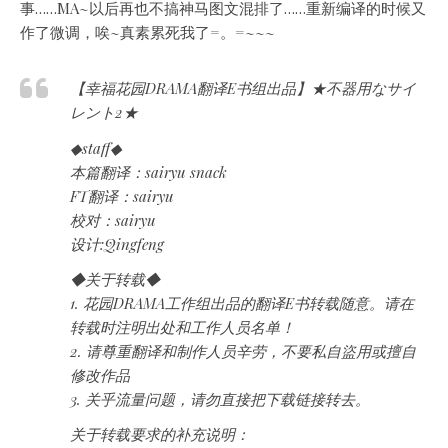
事……MA~以后再也不搞神马图文混排了……重新编译的时候又
作了微调，唉~真素累死我了=。=~~~
【幸福花园DRAMA翻译E书组出品】★不器用なサイ
レント2★
◆staff◆
本篇翻译：sairyu snack
FT翻译：sairyu
校对：sairyu
设计:Qingfeng
◆关于转载◆
1. 花园DRAMA工作组出品的翻译E书转载随意。请在
转载时注明出处和工作人员名单！
2. 请尊重翻译和制作人员辛劳，不要私自盜用或擅自
修改作品
3. 关乎流量问题，请勿直接把下载链接转去。
关于转载要求的补充说明：