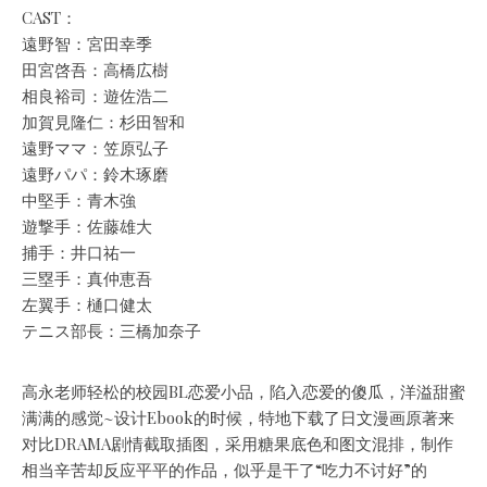
CAST：
遠野智：宮田幸季
田宮啓吾：高橋広樹
相良裕司：遊佐浩二
加賀見隆仁：杉田智和
遠野ママ：笠原弘子
遠野パパ：鈴木琢磨
中堅手：青木強
遊撃手：佐藤雄大
捕手：井口祐一
三塁手：真仲恵吾
左翼手：樋口健太
テニス部長：三橋加奈子
高永老师轻松的校园BL恋爱小品，陷入恋爱的傻瓜，洋溢甜蜜
满满的感觉~设计Ebook的时候，特地下载了日文漫画原著来
对比DRAMA剧情截取插图，采用糖果底色和图文混排，制作
相当辛苦却反应平平的作品，似乎是干了“吃力不讨好”的