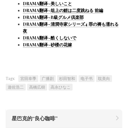
DRAMA翻译~美しいこと
DRAMA翻译~俎上の鯉は二度跳ねる 前編
DRAMA翻译~B級グルメ倶楽部
DRAMA翻译~清澗寺家シリーズ4 罪の褥も濡れる
夜
DRAMA翻译~酷くしないで
DRAMA翻译~砂楼の花嫁
Tags:
宮田幸季
广播剧
杉田智和
电子书
耽美向
遊佐浩二
高橋広樹
高永ひなこ
星巴克的“良心咖啡”