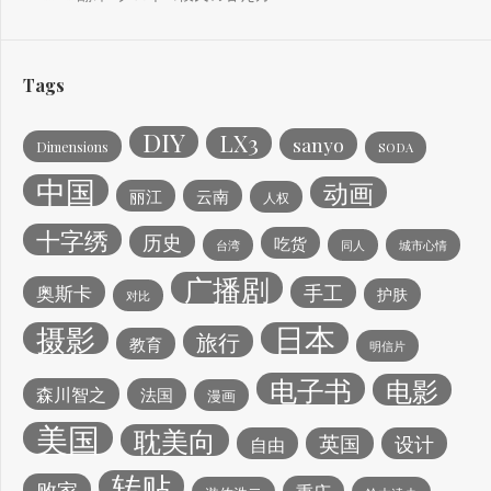
Tags
DIY
LX3
sanyo
Dimensions
SODA
中国
动画
丽江
云南
人权
十字绣
历史
吃货
台湾
同人
城市心情
广播剧
手工
奥斯卡
护肤
对比
日本
摄影
旅行
教育
明信片
电子书
电影
森川智之
法国
漫画
美国
耽美向
英国
设计
自由
转贴
败家