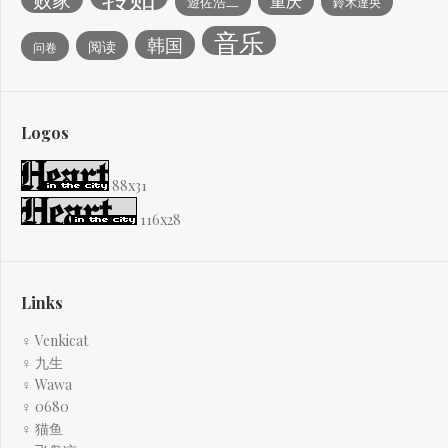
重庆
遊佐浩二
鈴木達央
音乐
韩国
阅读
问卷
Logos
88x31
116x28
Links
♀ Venkicat
♀ 九生
♀ Wawa
♀ 0680
♀ 猫鱼