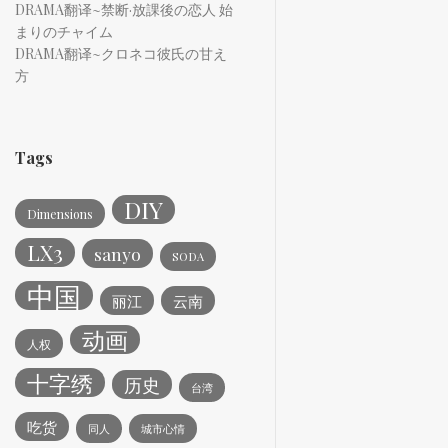
DRAMA翻译~禁断·放課後の恋人 始
まりのチャイム
DRAMA翻译~クロネコ彼氏の甘え
方
Tags
DIY
Dimensions
LX3
sanyo
SODA
中国
丽江
云南
动画
人权
十字绣
历史
台湾
吃货
同人
城市心情