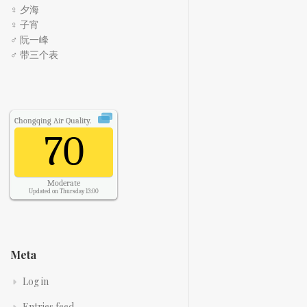
♀ 夕海
♀ 子宵
♂ 阮一峰
♂ 带三个表
Chongqing
Air Quality.
70
Moderate
Updated on Thursday 13:00
Meta
Log in
Entries feed