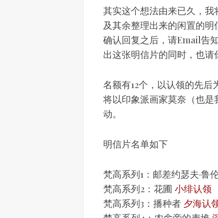
其实这个想法由来已久，我
及其余整理出来的闲置的明
确认回复之后，请Email
出这张明信片的同时，也请
名额有12个，以认领的先
将以印象派画家莫奈（也是
动。
明信片名单如下
梵高系列1：邮差约瑟夫·鲁
梵高系列2：花圃
小绯认领
梵高系列3：播种者
夕海认
梵高系列4：农舍旁的麦堆