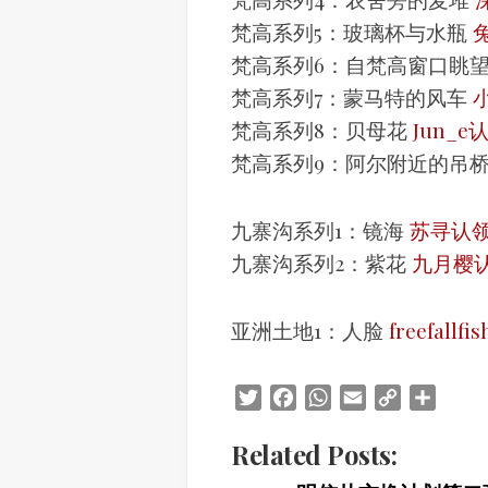
梵高系列5：玻璃杯与水瓶
梵高系列6：自梵高窗口眺
梵高系列7：蒙马特的风车
梵高系列8：贝母花
Jun_e
梵高系列9：阿尔附近的吊
九寨沟系列1：镜海
苏寻认
九寨沟系列2：紫花
九月樱
亚洲土地1：人脸
freefallf
Twitter
Facebook
WhatsApp
Email
Copy
Share
Link
Related Posts: