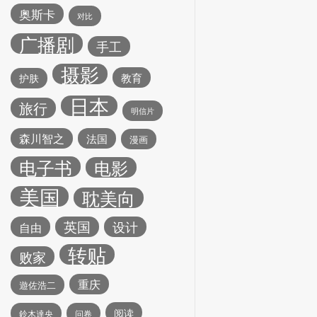
奥斯卡
对比
广播剧
手工
摄影
教育
护肤
日本
旅行
明信片
森川智之
法国
漫画
电子书
电影
美国
耽美向
英国
设计
自由
转贴
败家
重庆
遊佐浩二
阅读
鈴木達央
问卷