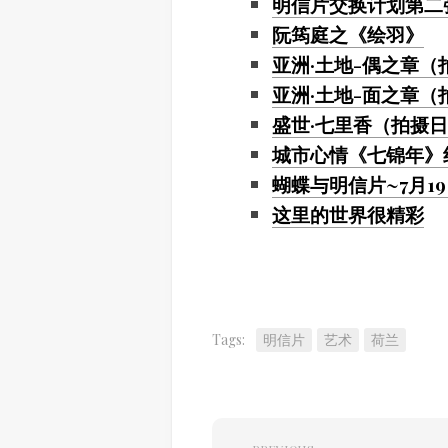
明信片交换计划第二
阮筠庭之《绘羽》
亚洲·土地-偶之章（拍
亚洲·土地-面之章（拍
盛世·七里香（拍摄日期
城市心情《七锦年》
蝴蝶与明信片~7月1
这里的世界很精彩
Tags:
明信片
艺术
荷兰