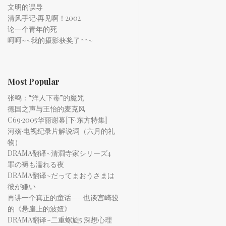
文明的误导
清风手记·再见啊！2002
论一个青年的死
呵呵~~我的摄影获奖了^^~
Most Popular
张鸣：“洋人下毒”的魔咒
德国之声与王怡的麦克风
C69·2005华丽谢幕[下·东方特集]
河殇·电视纪录片解说词（六月的礼
物）
DRAMA翻译~清澗寺家シリーズ4
罪の褥も濡れる夜
DRAMA翻译~だってまおうさまは
彼が嫌い
再讲一个真正的童话——也谈宫崎骏
的《悬崖上的波妞》
DRAMA翻译~二重螺旋5 深想心理