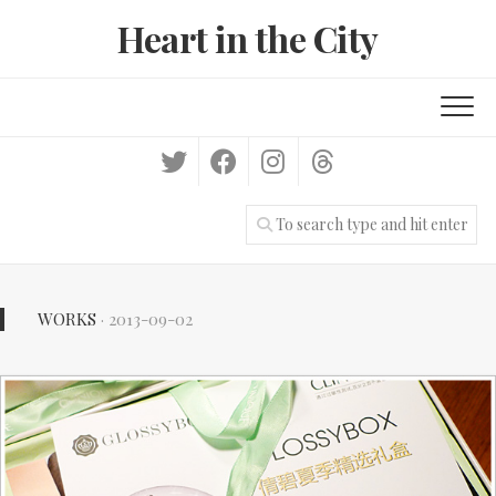
Skip
Heart in the City
to
content
WORKS
· 2013-09-02