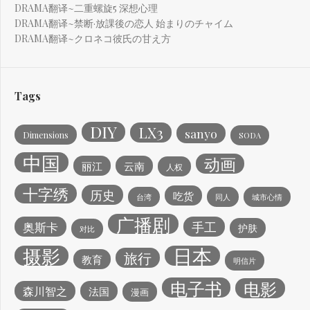
DRAMA翻译~二重螺旋5 深想心理
DRAMA翻译~禁断·放課後の恋人 始まりのチャイム
DRAMA翻译~クロネコ彼氏の甘え方
Tags
DIY
LX3
sanyo
Dimensions
SODA
中国
动画
丽江
云南
人权
十字绣
历史
吃货
台湾
同人
城市心情
广播剧
手工
奥斯卡
护肤
对比
日本
摄影
旅行
教育
明信片
电子书
电影
森川智之
法国
漫画