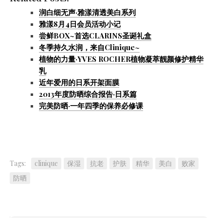
润白细无声·雅漾清透美白系列
雅漾8月4日会员活动小记
尝鲜BOX~首选CLARINS圣诞礼盒
冬季持久水润，来自Clinique~
植物的力量·YVES ROCHER植物凝萃靓颜修护精华
乳
近年爱用的日系开架面膜
2013年度防晒综合报告·日系篇
完美防晒·一年四季的保养必修课
Tags:
clinique
保湿
抗老
护肤
精华
美白
败家
防晒