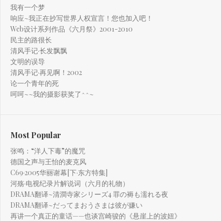
我有一个梦
响应~我正在抄写世界人权宣言！您也加入吧！
Web设计系列作品《六月祭》2001-2010
民主的路很长
清风手记·长发飘飘
文明的误导
清风手记·再见啊！2002
论一个青年的死
呵呵~~我的摄影获奖了^^~
Most Popular
张鸣：“洋人下毒”的魔咒
德国之声与王怡的麦克风
C69·2005华丽谢幕[下·东方特集]
河殇·电视纪录片解说词（六月的礼物）
DRAMA翻译~清澗寺家シリーズ4 罪の褥も濡れる夜
DRAMA翻译~だってまおうさまは彼が嫌い
再讲一个真正的童话——也谈宫崎骏的《悬崖上的波妞》