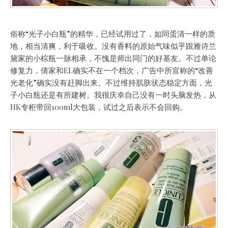
俗称“光子小白瓶”的精华，已经试用过了，如同蛋清一样的质
地，相当清爽，利于吸收。没有香料的原始气味似乎跟雅诗兰
黛家的小棕瓶一脉相承，不愧是师出同门的好基友。不过单论
修复力，倩家和EL确实不在一个档次，广告中所宣称的“改善
光老化”确实没有赶脚出来。不过维持肌肤状态稳定方面，光
子小白瓶还是有所建树。我很庆幸自己没有一时头脑发热，从
HK专柜带回100ml大包装，试过之后表示不会回购。