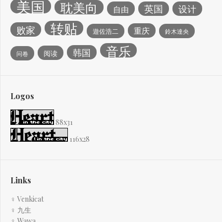
美国
耽美向
英国
设计
自由
转贴
败家
重庆
遊佐浩二
鈴木達央
音乐
韩国
阅读
问卷
Logos
88x31
116x28
Links
♀ Venkicat
♀ 九生
♀ Wawa