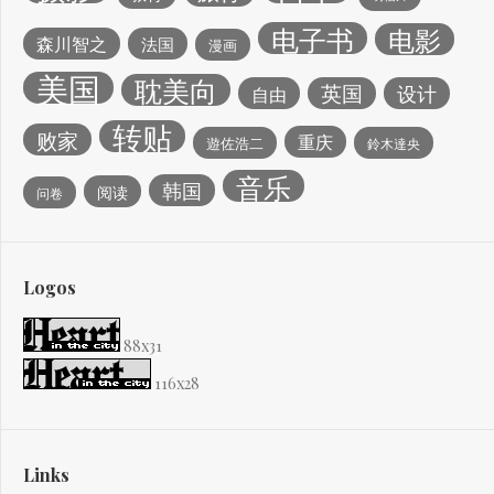
电子书
电影
森川智之
法国
漫画
美国
耽美向
英国
设计
自由
转贴
败家
重庆
遊佐浩二
鈴木達央
音乐
韩国
阅读
问卷
Logos
88x31
116x28
Links