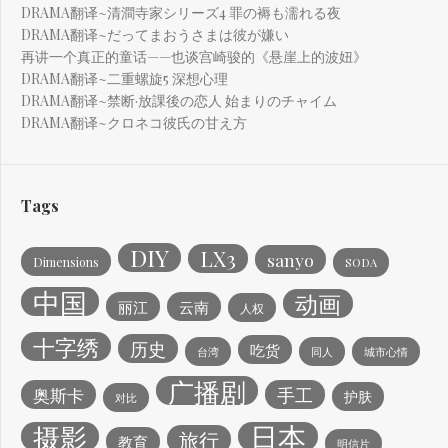
DRAMA翻译~清澗寺家シリーズ4 罪の褥も濡れる夜
DRAMA翻译~だってまおうさまは彼が嫌い
再讲一个真正的童话——也谈宫崎骏的《悬崖上的波妞》
DRAMA翻译~二重螺旋5 深想心理
DRAMA翻译~禁断·放課後の恋人 始まりのチャイム
DRAMA翻译~クロネコ彼氏の甘え方
Tags
DIY
LX3
sanyo
Dimensions
SODA
中国
动画
丽江
云南
人权
十字绣
历史
吃货
台湾
同人
城市心情
广播剧
手工
奥斯卡
护肤
对比
日本
摄影
旅行
教育
明信片