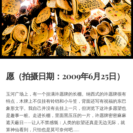
愿（拍摄日期：2009年6月25日）
玉河广场上，有一个挂满许愿牌的长棚。纳西式的许愿牌很有
特点，木牌上不仅挂有铃铛和小斗笠，背面还写有祝福的东巴
象形文字。我自己并没有去挂上一只，但浏览下这许多愿望也
是趣事一桩。
走进长棚，里面黑压压的一片，许愿牌密密麻麻
遮天蔽日——让人不禁感慨：人类的欲望还真是无边无际，就
算神仙看到，只怕也是莫可奈何吧……