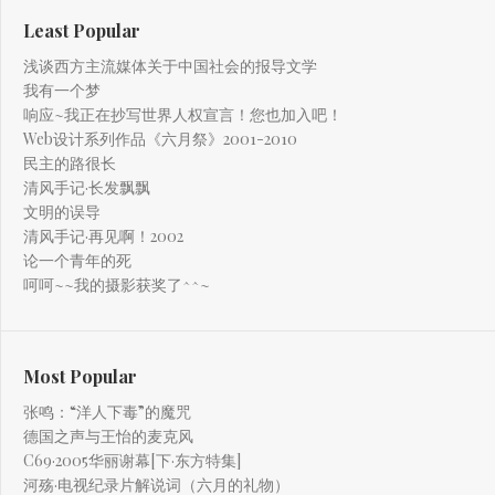
Least Popular
浅谈西方主流媒体关于中国社会的报导文学
我有一个梦
响应~我正在抄写世界人权宣言！您也加入吧！
Web设计系列作品《六月祭》2001-2010
民主的路很长
清风手记·长发飘飘
文明的误导
清风手记·再见啊！2002
论一个青年的死
呵呵~~我的摄影获奖了^^~
Most Popular
张鸣：“洋人下毒”的魔咒
德国之声与王怡的麦克风
C69·2005华丽谢幕[下·东方特集]
河殇·电视纪录片解说词（六月的礼物）