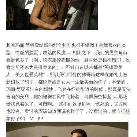
其实玛丽·简答应结婚的那个帅哥也很不错哦！是我喜欢的类
型：性感的脸蛋，成熟的风度……相比之下，我们的男主角就
要逊色多了（啊，脱衣服掉衣服的他，身材还是很不错DI，没
看之前还以为是排骨来的）。不过自古以来都是“英雄爱美
人，美人也爱英雄”，所以我们可怜的帅哥就这样在婚礼上被
新娘放了鸽子。都说新娘是女人一生最美丽的样子，不错的，
玛丽·简穿着洁白的婚纱，飞奔在纽约街道的时候，那真是无法
言喻的美丽，她的裙裾在风中飞扬着，鸟群腾空掠起……那场
景我竟看呆了。可惜啊……找不到这场剧照，该死的，官方网
也没有。看过的应该知道我说的样子了，没看过的，就自行想
象好了Ψ(￣∀￣)Ψ