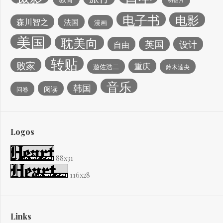
电子书
电影
森川智之
法国
漫画
美国
耽美向
英国
设计
自由
转贴
败家
重庆
遊佐浩二
鈴木達央
音乐
韩国
阅读
问卷
Logos
88x31
116x28
Links