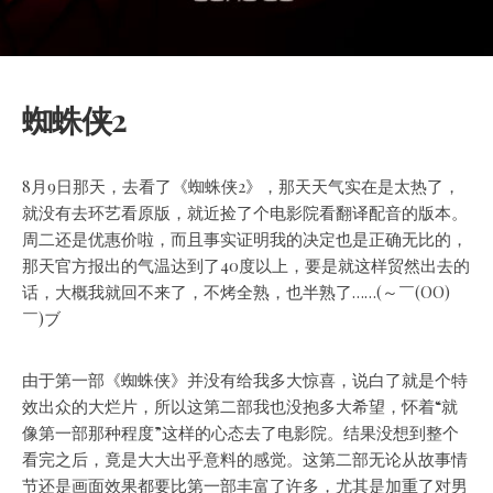
蜘蛛侠2
8月9日那天，去看了《蜘蛛侠2》，那天天气实在是太热了，
就没有去环艺看原版，就近捡了个电影院看翻译配音的版本。
周二还是优惠价啦，而且事实证明我的决定也是正确无比的，
那天官方报出的气温达到了40度以上，要是就这样贸然出去的
话，大概我就回不来了，不烤全熟，也半熟了……(～￣(OO)
￣)ブ
由于第一部《蜘蛛侠》并没有给我多大惊喜，说白了就是个特
效出众的大烂片，所以这第二部我也没抱多大希望，怀着“就
像第一部那种程度”这样的心态去了电影院。结果没想到整个
看完之后，竟是大大出乎意料的感觉。这第二部无论从故事情
节还是画面效果都要比第一部丰富了许多，尤其是加重了对男