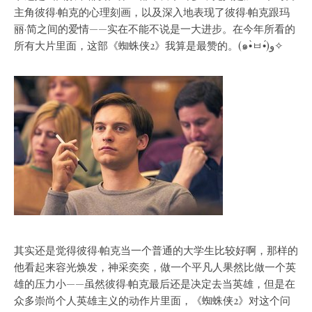
主角彼得·帕克的心理刻画，以及深入地表现了彼得·帕克跟玛
丽·简之间的爱情——实在不能不说是一大进步。在今年所看的
所有大片里面，这部《蜘蛛侠2》我算是最赞的。(๑•̀ㅂ•́)و✧
其实还是觉得彼得·帕克当一个普通的大学生比较好啊，那样的
他看起来容光焕发，神采奕奕，做一个平凡人果然比做一个英
雄的压力小——虽然彼得·帕克最后还是决定去当英雄，但是在
众多崇尚个人英雄主义的动作片里面，《蜘蛛侠2》对这个问