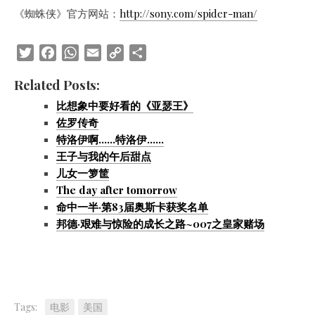
《蜘蛛侠》官方网站：
http://sony.com/spider-man/
Twitter
Facebook
WhatsApp
Email
Copy
Share
Link
Related Posts:
比想象中要好看的《亚瑟王》
佐罗传奇
特洛伊啊……特洛伊……
王子与我的午后甜点
儿女一箩筐
The day after tomorrow
命中一半·第83届奥斯卡获奖名单
邦德·艰难与惊险的成长之路~007之皇家赌场
Tags:
电影
美国