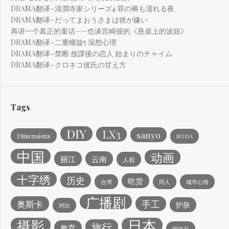
DRAMA翻译~清澗寺家シリーズ4 罪の褥も濡れる夜
DRAMA翻译~だってまおうさまは彼が嫌い
再讲一个真正的童话——也谈宫崎骏的《悬崖上的波妞》
DRAMA翻译~二重螺旋5 深想心理
DRAMA翻译~禁断·放課後の恋人 始まりのチャイム
DRAMA翻译~クロネコ彼氏の甘え方
Tags
DIY
LX3
sanyo
Dimensions
SODA
中国
动画
丽江
云南
人权
十字绣
历史
吃货
台湾
同人
城市心情
广播剧
手工
奥斯卡
护肤
对比
日本
摄影
旅行
教育
明信片