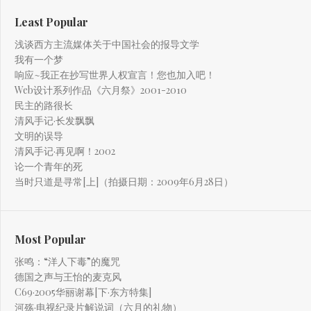
Least Popular
浅谈西方主流媒体关于中国社会的报导文学
我有一个梦
响应~我正在抄写世界人权宣言！您也加入吧！
Web设计系列作品《六月祭》2001-2010
民主的路很长
清风手记·长发飘飘
文明的误导
清风手记·再见啊！2002
论一个青年的死
当时只道是寻常[上]（拍摄日期：2009年6月28日）
Most Popular
张鸣：“洋人下毒”的魔咒
德国之声与王怡的麦克风
C69·2005华丽谢幕[下·东方特集]
河殇·电视纪录片解说词（六月的礼物）