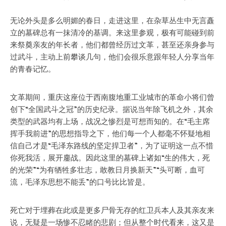
无论外头是多么明媚的春日，走进这里，在杂草丛生中无言矗
立的墓碑总有一抹清冷的基调。来这里参观，极有可能碰到前
来祭奠亲友的年长者，他们都曾经历过文革，甚至还亲身参与
过武斗，主动上前攀谈几句，他们会很乐意跟年轻人分享当年
的青春记忆。
文革期间，重庆这座位于西南腹地重工业城市的革命小将们曾
创下“全国武斗之冠”的历史纪录。据说当年除飞机之外，其余
类型的武器均有上场，战况之惨烈是可想而知的。在“毛主席
挥手我前进”的思想指导之下，他们每一个人都毫不怀疑地相
信自己才是“毛泽东路线的坚定捍卫者”，为了证明这一点不惜
你死我活，展开鏖战。因此这里的墓碑上诸如“生的伟大，死
的光荣”“为有牺牲多壮志，敢教日月换新天”“头可断，血可
流，毛泽东思想不能丢”的口号比比皆是。
死亡对于埋葬在此或是更多尸骨无存的红卫兵本人及其亲友来
说，无疑是一场惨不忍睹的悲剧；但从整个时代看来，这又是