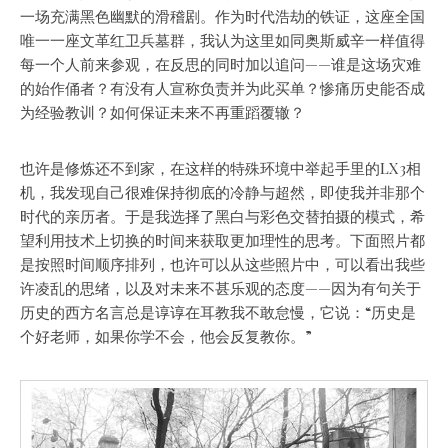
一场充满黑色幽默的滑稽剧。作为时代浩劫的铁证，这座全国
唯一一座文革红卫兵墓群，我认为这里如同奥斯威辛一样值得
每一个人前来参观，在反思的同时加以追问——谁是这场灾难
的始作俑者？有没有人宣称负责并为此买单？惨痛历史能否成
为经验教训？如何保证未来不再重蹈覆辙？
也许是修炼还不到家，在这样的特殊环境中举起手里的LX3相
机，我发现自己很难保持彻底的冷静与超然，即使我并非那个
时代的亲历者。于是我选择了黑白与彩色交替拍摄的模式，希
望利用技术上切换的时间来获取更加理性的思考。下面照片都
是按照时间顺序排列，也许可以从这些照片中，可以看出我些
许凌乱的思绪，以及对未来不甚乐观的态度——因为有句关于
历史的西方名言总是谆谆在耳教我不敢怠慢，它说：“历史是
个好老师，如果你学不会，他会反复教你。”