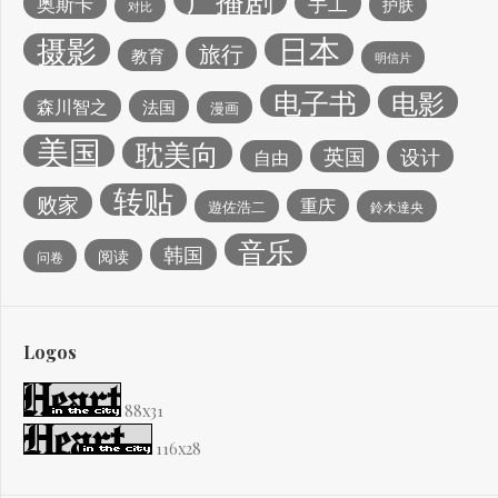
手工
奥斯卡
护肤
对比
日本
摄影
旅行
教育
明信片
电子书
电影
森川智之
法国
漫画
美国
耽美向
英国
设计
自由
转贴
败家
重庆
遊佐浩二
鈴木達央
音乐
韩国
阅读
问卷
Logos
88x31
116x28