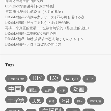
德国之声与王怡的麦克风
C69·2005华丽谢幕[下·东方特集]
河殇·电视纪录片解说词（六月的礼物）
DRAMA翻译~清澗寺家シリーズ4 罪の褥も濡れる夜
DRAMA翻译~だってまおうさまは彼が嫌い
再讲一个真正的童话——也谈宫崎骏的《悬崖上的波妞》
DRAMA翻译~二重螺旋5 深想心理
DRAMA翻译~禁断·放課後の恋人 始まりのチャイム
DRAMA翻译~クロネコ彼氏の甘え方
Tags
DIY
LX3
sanyo
Dimensions
SODA
中国
动画
丽江
云南
人权
十字绣
历史
吃货
台湾
同人
城市心情
广播剧