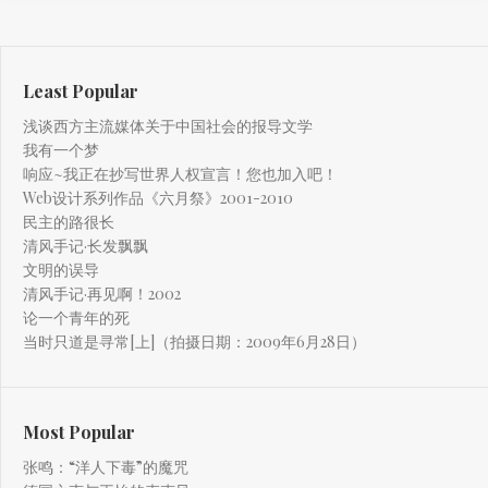
Least Popular
浅谈西方主流媒体关于中国社会的报导文学
我有一个梦
响应~我正在抄写世界人权宣言！您也加入吧！
Web设计系列作品《六月祭》2001-2010
民主的路很长
清风手记·长发飘飘
文明的误导
清风手记·再见啊！2002
论一个青年的死
当时只道是寻常[上]（拍摄日期：2009年6月28日）
Most Popular
张鸣：“洋人下毒”的魔咒