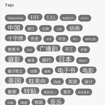
Tags
DIY
LX3
sanyo
Dimensions
SODA
中国
动画
丽江
云南
人权
十字绣
历史
吃货
台湾
同人
城市心情
广播剧
手工
奥斯卡
护肤
对比
日本
摄影
旅行
教育
明信片
电子书
电影
森川智之
法国
漫画
美国
耽美向
英国
设计
自由
转贴
败家
重庆
遊佐浩二
鈴木達央
音乐
韩国
阅读
问卷