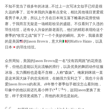
不知不觉当了很多年的冰迷…不过上一次写冰文似乎已经是很
久远的事了。近年来我的兴趣有点变化，相比其他项目更爱观
看男子单人滑，所以上个月在日本琦玉落下帷幕的花滑世锦
赛，
于我而言无疑是一场精彩纷呈的盛筵。不仅看到了久违的
羽生结弦，还有令人兴奋的新老面孔，他们的精彩表现给这个
赛季的“收官之战”留下了一个个美妙的瞬间。其中，我最喜爱
的是美国
的Jason Brown，意大利
的Matteo Rizzo，以及
日本
的羽生结弦。
众所周知，美国的Jason Brown是一名“没有四周跳”的花滑选
手，但他总是能以无比流畅的滑行，以及优美的舞蹈动作征服
冰场，实力圈粉也是毫不含糊，人称“森妹”。俺家妈咪就一直
是这米国大妹子的忠实粉丝，在她强力安利之下，我也十分喜
爱Jason Brown的表演。18年整个赛季似乎都没怎么看到他，
印象中的他以前还扎着小辫子(*╹▽╹*)，这回Jason更换了发
型，样子变得更成熟了，而他的表演也是如此。