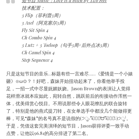
短节目 Music：Love is a bitch by Two Feet
技术配置：
3 Flip（菲利普3周）
3 Axel（阿克塞尔3周）
Fly Sit Spin 4
Ch Combo Spin 4
3 Lutz + 3 Toeloop（勾手3周+后外点冰3周）
Ch Camel Spin 4
Step Sequence 4
只是这短节目的音乐…标题有些一言难尽……《爱情是一个小婊
砸》⊙ω⊙？！好吧，森妹开始扭动起来了，你看他举手投
足，一招一式中尽显妩媚妖娆。Jason Brown的表演让人觉得
花样滑冰就本应如此，宛转自然，跳跃前后的衔接动作浑然一
体，优美得赏心悦目。不用说那些令人眼花缭乱的联合旋转
了，特别是他的燕式提刀转，在女单选手中都没几个能做得更
棒，可见“森妹”的名号真不是说假的(੭ु˶˭̵̴⃙⃚⃘᷄ᗢ˭̴̵⃙⃚⃘᷅˶)੭ु⁾。
于是，凭借这套完美演绎的短节目，Jason获得评委一致手动
点赞，让他以96.81的高分排进了第二名。