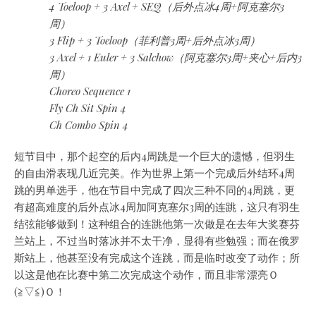
4 Toeloop + 3 Axel + SEQ（后外点冰4周+阿克塞尔3
周）
3 Flip + 3 Toeloop（菲利普3周+后外点冰3周）
3 Axel + 1 Euler + 3 Salchow（阿克塞尔3周+夹心+后内3
周）
Choreo Sequence 1
Fly Ch Sit Spin 4
Ch Combo Spin 4
短节目中，那个起空的后内4周跳是一个巨大的遗憾，但羽生
的自由滑表现几近完美。作为世界上第一个完成后外结环4周
跳的男单选手，他在节目中完成了四次三种不同的4周跳，更
有超高难度的后外点冰4周加阿克塞尔3周的连跳，这只有羽生
结弦能够做到！这种组合的连跳他第一次做是在去年大奖赛芬
兰站上，不过当时落冰并不太干净，显得有些勉强；而在俄罗
斯站上，他甚至没有完成这个连跳，而是临时改变了动作；所
以这是他在比赛中第二次完成这个动作，而且非常漂亮Ｏ
(≧▽≦)Ｏ！