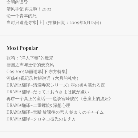
文明的误导
清风手记·再见啊！2002
论一个青年的死
当时只道是寻常[上]（拍摄日期：2009年6月28日）
Most Popular
张鸣：“洋人下毒”的魔咒
德国之声与王怡的麦克风
C69·2005华丽谢幕[下·东方特集]
河殇·电视纪录片解说词（六月的礼物）
DRAMA翻译~清澗寺家シリーズ4 罪の褥も濡れる夜
DRAMA翻译~だってまおうさまは彼が嫌い
再讲一个真正的童话——也谈宫崎骏的《悬崖上的波妞》
DRAMA翻译~二重螺旋5 深想心理
DRAMA翻译~禁断·放課後の恋人 始まりのチャイム
DRAMA翻译~クロネコ彼氏の甘え方