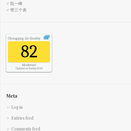
♂ 阮一峰
♂ 带三个表
Chongqing
Air Quality.
82
Moderate
Updated on Sunday 17:00
Meta
Log in
Entries feed
Comments feed