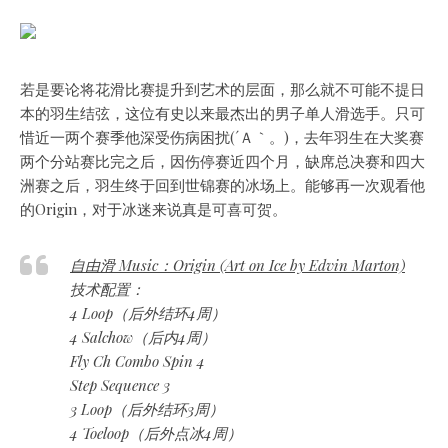
若是要论将花滑比赛提升到艺术的层面，那么就不可能不提日
本的羽生结弦，这位有史以来最杰出的男子单人滑选手。只可
惜近一两个赛季他深受伤病困扰(´Ａ｀。)，去年羽生在大奖赛
两个分站赛比完之后，因伤停赛近四个月，缺席总决赛和四大
洲赛之后，羽生终于回到世锦赛的冰场上。能够再一次观看他
的Origin，对于冰迷来说真是可喜可贺。
自由滑 Music：Origin (Art on Ice by Edvin Marton)
技术配置：
4 Loop（后外结环4周）
4 Salchow（后内4周）
Fly Ch Combo Spin 4
Step Sequence 3
3 Loop（后外结环3周）
4 Toeloop（后外点冰4周）