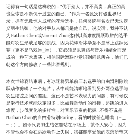
记得有一句话是这样说的：“优于别人，并不高贵，真正的高
贵应该是不断优于过去的自己。”作为一名数次打破世界纪
录，拥有无数惊人成就的花滑选手，任何奖牌与名次已无法定
义羽生结弦，他的对手从来都只是他自己。说实话，我并不认
为Nathan Chen或Vincent Zhou这种以高难度跳跃取胜的选手
能对羽生形成足够的挑战。因为花样滑冰毕竟不是冰上跳跃比
赛（更不是马戏눈_눈），它必须是以舞蹈与音乐相结合而形
成的一种艺术表演，相信国际滑联也意识到问题所在，他们已
朝这个方向修改了一些比赛规则。
本次世锦赛结束后，有冰迷将男单前三名选手的自由滑剔除跳
跃动作剪辑了一个短片，从中就能清晰地看到另外两位选手与
羽生结弦之间的差距。这已不是艺术表现力的问题，有时候仅
是滑行技术就能决定很多，比如舞蹈动作的衔接，起跳的进入
难度，步伐变化的多样性，对音乐节奏的把握…不得不说是
Nathan Chen的自由滑特别Boring，看的时候差点睡着（−＿
−；）。如今只要羽生结弦能站在冰场上，就令人安心，因为
不管他会不会在跳跃动作上失误，我都能享受他的表演所带来