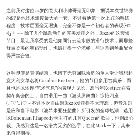
之前我对这位20岁的意大利小帅哥毫无印象，据说本次世锦赛
的SP是他技术难度最大的一套。不过看他第一次上4T的熟练
程度，技术层面毫无瑕疵，完全不像是一个初心者的表现(•̀ロ
•́)و✧ ~~ 除了几个跳跃动作的完美发挥之外，Rizzo的这套短
节目，最让我享受的是他如同行云流水般的滑行技术，而那些
舒展柔美的舞蹈动作，也编排得十分流畅，与这首钢琴曲配合
得严丝合缝。
这种即便是表演结束，也留下无穷回味余韵的单人滑让我想起
意大利女单名将Carolina Kostner，她的节目多用古典乐，而
且也是以浓厚“艺术气息”的表现力见长。想当年Kostner在索
契冬奥会的上，自由滑用一曲《波莱罗舞曲》惊艳四座
(｡’▽’｡)♡～不过本次自由滑Rizzo发挥得不太理想，但音乐则
是应和当下电影《波希米亚狂想曲》所引发的全球热潮，选用
以Bohemian Rhapsody为主打的几首Queen的歌曲，也别出心
裁。我感到这是一名潜力无穷的选手，在此Mark一下，其未
来值得期待。