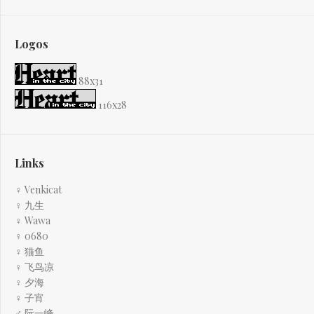
Logos
88x31
116x28
Links
♀ Venkicat
♀ 九生
♀ Wawa
♀ 0680
♀ 猫鱼
♀ 飞鸟凉
♀ 夕海
♀ 子宵
♂ 阮一峰