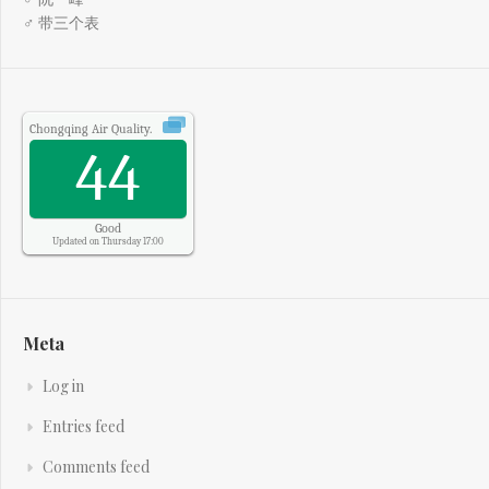
♂ 带三个表
Chongqing
Air Quality.
44
Good
Updated on Thursday 17:00
Meta
Log in
Entries feed
Comments feed