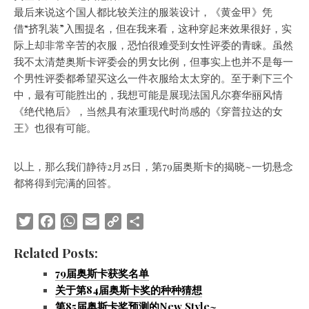
最后来说这个国人都比较关注的服装设计，《黄金甲》凭
借“挤乳装”入围提名，但在我来看，这种穿起来效果很好，实
际上却非常辛苦的衣服，恐怕很难受到女性评委的青睐。虽然
我不太清楚奥斯卡评委会的男女比例，但事实上也并不是每一
个男性评委都希望买这么一件衣服给太太穿的。至于剩下三个
中，最有可能胜出的，我想可能是展现法国凡尔赛华丽风情
《绝代艳后》，当然具有浓重现代时尚感的《穿普拉达的女
王》也很有可能。
以上，那么我们静待2月25日，第79届奥斯卡的揭晓~一切悬念
都将得到完满的回答。
Twitter
Facebook
WhatsApp
Email
Copy
Share
Link
Related Posts:
79届奥斯卡获奖名单
关于第84届奥斯卡奖的种种猜想
第85届奥斯卡奖预测的New Style~