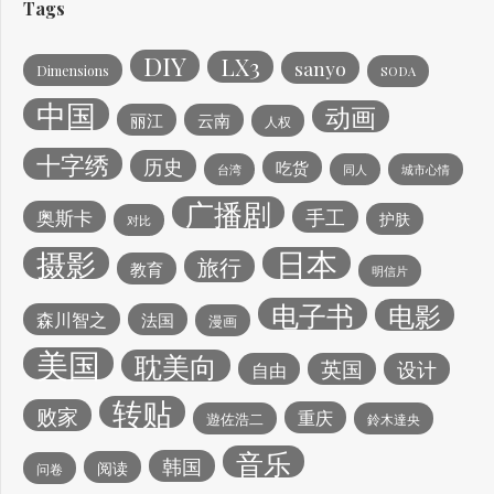
Tags
DIY
LX3
sanyo
Dimensions
SODA
中国
动画
丽江
云南
人权
十字绣
历史
吃货
台湾
同人
城市心情
广播剧
手工
奥斯卡
护肤
对比
日本
摄影
旅行
教育
明信片
电子书
电影
森川智之
法国
漫画
美国
耽美向
英国
设计
自由
转贴
败家
重庆
遊佐浩二
鈴木達央
音乐
韩国
阅读
问卷