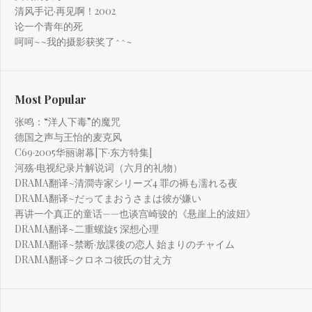
清风手记·再见啊！2002
论一个青年的死
呵呵~~我的摄影获奖了^^~
Most Popular
张鸣：“洋人下毒”的魔咒
德国之声与王怡的麦克风
C69·2005华丽谢幕[下·东方特集]
河殇·电视纪录片解说词（六月的礼物）
DRAMA翻译~清澗寺家シリーズ4 罪の褥も濡れる夜
DRAMA翻译~だってまおうさまは彼が嫌い
再讲一个真正的童话——也谈宫崎骏的《悬崖上的波妞》
DRAMA翻译~二重螺旋5 深想心理
DRAMA翻译~禁断·放課後の恋人 始まりのチャイム
DRAMA翻译~クロネコ彼氏の甘え方