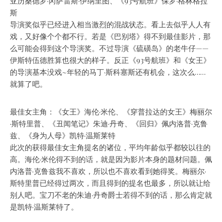
亚历桑德罗·冈萨雷斯·伊纳里图
、《93号航班》保罗·格林格拉
斯
导演奖似乎已经进入相当激烈的混战状态。看上去似乎人人有
戏，又好像个个都不行。若是《巴别塔》得不到最佳影片，那
么可能会得到这个导演奖。不过导演《硫磺岛》的老牛仔——
伊斯特伍德胜算也很大的样子。反正《93号航班》和《女王》
的导演基本没戏~年轻的马丁·斯科塞斯还有机会，这次么……
就算了吧。
最佳女主角：《女王》海伦·米伦、《穿普拉达的女王》梅丽尔
·斯特里普、《丑闻笔记》朱迪·丹奇、《回归》佩内洛普·克鲁
兹、
《身为人母》凯特·温斯莱特
此次的获得最佳女主角提名的诸位，平均年龄似乎都较以往的
高。海伦·米伦得不到的话，就是因为影片本身的题材问题。佩
内洛普·克鲁兹我不喜欢，所以也不喜欢看到她得奖。梅丽尔·
斯特里普已经得过两次，而且得到的提名也最多，所以就让给
别人吧。宝刀不老的朱迪·丹奇爵士若得不到的话，那么肯定就
是凯特·温斯莱特了。