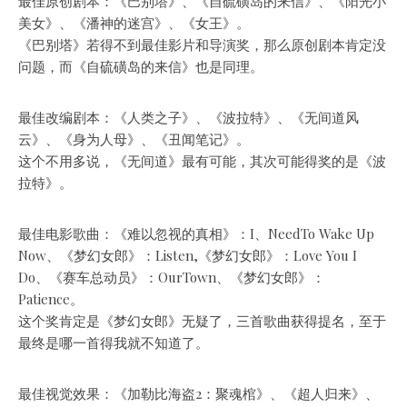
最佳原创剧本：
《巴别塔》、《自硫磺岛的来信》、
《阳光小
美女》、《潘神的迷宫》、《女王》。
《巴别塔》若得不到最佳影片和导演奖，那么原创剧本肯定没
问题，而《自硫磺岛的来信》也是同理。
最佳改编剧本：《人类之子》、《波拉特》、
《无间道风
云》
、《身为人母》、《丑闻笔记》。
这个不用多说，《无间道》最有可能，其次可能得奖的是《波
拉特》。
最佳电影歌曲：《难以忽视的真相》：I、NeedTo Wake Up
Now、《梦幻女郎》：Listen,
《梦幻女郎》
：Love You I
Do、《赛车总动员》：OurTown、《梦幻女郎》：
Patience。
这个奖肯定是《梦幻女郎》无疑了，三首歌曲获得提名，至于
最终是哪一首得我就不知道了。
最佳视觉效果：
《加勒比海盗2：聚魂棺》
、《超人归来》、