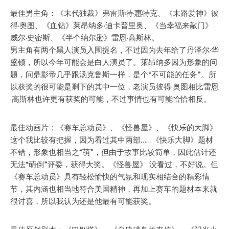
最佳男主角：《末代独裁》弗雷斯特·惠特克、
《末路爱神》彼
得·奥图
、《血钻》莱昂纳多·迪卡普里奥、《当幸福来敲门》
威尔·史密斯、《半个纳尔逊》雷恩·高斯林。
男主角有两个黑人演员入围提名，不过因为去年给了丹泽尔·华
盛顿，所以今年可能会是白人演员了。莱昂纳多因为形象的问
题，问鼎影帝几乎跟汤克鲁斯一样，是个“不可能的任务”。所
以获奖的很可能是剩下的其中一位，老演员彼得·奥图相比雷恩
·高斯林也许更有获奖的可能，不过事情也有可能恰恰相反。
最佳动画片：
《赛车总动员》
、《怪兽屋》、《快乐的大脚》
这个我比较有把握，因为看过其中两部……《快乐大脚》题材
不错，形象也相当之“萌”，但由于故事比较简单，因此估计还
无法“萌倒”评委，获得大奖。《怪兽屋》 没看过，不好说。但
《赛车总动员》具有轻松愉快的气氛和现实相结合的精彩情
节，其内涵也相当地符合美国精神，再加上赛车的题材本来就
很讨喜，所以我认为还是他最有可能获奖。