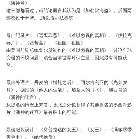
《海神号》。
这三部都看过，就结论而言我认为是《加勒比海盗》。后面两
部都过于弱智……所以没办法得奖。
最佳纪录片：《远离罪恶》、
《难以忽视的真相》
、《伊拉克
碎片》、《基督营》、《祖国、祖国》
由美国前副总统戈尔所制作的《难以忽视的真相》，讨论全球
变暖的环境问题，贴合当前世界环保主题，因此最有可能获
奖。
最佳外语片：丹麦的《婚礼之后》、阿尔吉利亚的《光荣岁
月》、德国的《他人的生活》、加拿大的《水》、
墨西哥的
《潘神的迷宫》
。
从提名的情况上来看，除此之外也获得了其他提名的墨西哥影
片《潘神的迷宫》最有胜出的可能。
最佳服装设计：《穿普拉达的女王》、《女王》、《满城尽带
黄金甲》、
《绝代艳后》