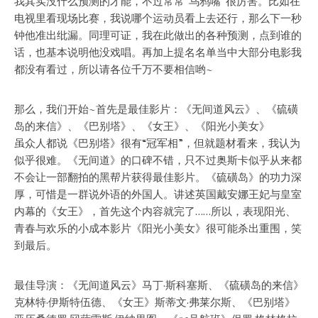
我其实没什么预测的才能，不过常常“乌鸦嘴”很厉害。比如在
电视里看现场比赛，我说哪个运动员看上去还行，那么下一秒
钟他准出纰漏。同理可证，我在此做出的各种预测，点到谁的
话，也基本说明他没戏唱。再加上提名名单当中大部分电影我
都没有看过，所以请各位千万不要相信哟~
那么，我们开始~首先是最佳影片：《无间道风云》、《硫磺
岛的来信》、《巴别塔》、《女王》、
《阳光小美女》
虽众人都说《巴别塔》很有“冠军相”，但就题材看来，我认为
似乎很难。《无间道》的口碑不错，只不过奥斯卡似乎从来都
不会让一部翻拍的黑帮片获得最佳影片。《硫磺岛》的功力深
厚，可惜是一群说外语的外国人。讲述英国戴安娜王妃与皇室
内幕的《女王》，首先这个内容就完了……所以，表现阳光、
青春与欢乐的小成本影片《阳光小美女》很可能杀出重围，笑
到最后。
最佳导演：《无间道风云》马丁·斯科塞斯、
《硫磺岛的来信》
克林特·伊斯特伍德
、《女王》斯蒂文·弗莱尔斯、
《巴别塔》