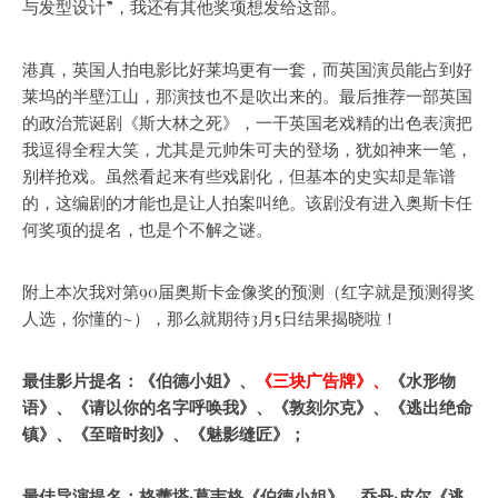
与发型设计”，我还有其他奖项想发给这部。
港真，英国人拍电影比好莱坞更有一套，而英国演员能占到好
莱坞的半壁江山，那演技也不是吹出来的。最后推荐一部英国
的政治荒诞剧《斯大林之死》，一干英国老戏精的出色表演把
我逗得全程大笑，尤其是元帅朱可夫的登场，犹如神来一笔，
别样抢戏。虽然看起来有些戏剧化，但基本的史实却是靠谱
的，这编剧的才能也是让人拍案叫绝。该剧没有进入奥斯卡任
何奖项的提名，也是个不解之谜。
附上本次我对第90届奥斯卡金像奖的预测（红字就是预测得奖
人选，你懂的~），那么就期待3月5日结果揭晓啦！
最佳影片提名：《伯德小姐》、
《三块广告牌》、
《水形物
语》、《请以你的名字呼唤我》、《敦刻尔克》、《逃出绝命
镇》、《至暗时刻》、《魅影缝匠》；
最佳导演提名：格蕾塔·葛韦格《伯德小姐》、乔丹·皮尔《逃