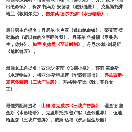
出绝命镇》、保罗·托马斯·安德森《魅影缝匠》、克里斯托弗·
诺兰《敦刻尔克》、
吉尔莫·德尔·托罗《水形物语》；
最佳男主角提名：丹尼尔·卡卢亚《逃出绝命镇》、蒂莫西·柴
勒梅德《请以你的名字呼唤我》、丹泽尔·华盛顿《罗曼先
生，你好》、
加里·奥德曼《至暗时刻》、
丹尼尔·戴-刘易斯
《魅影缝匠》；
最佳女主角提名：西尔沙·罗南《伯德小姐》、莎莉·霍金斯
《水形物语》、梅丽尔·斯特里普《华盛顿邮报》、
弗兰西斯·
麦克多蒙德《三块广告牌》、
玛格特·罗比《我，花样女
王》；
最佳男配角提名：
山姆·洛克威尔《三块广告牌》、
理查德·詹
金斯《水形物语》、克里斯托弗·普卢默《金钱世界》、伍迪·
哈里森《三块广告牌》、威廉·达福《佛罗里达乐园》；