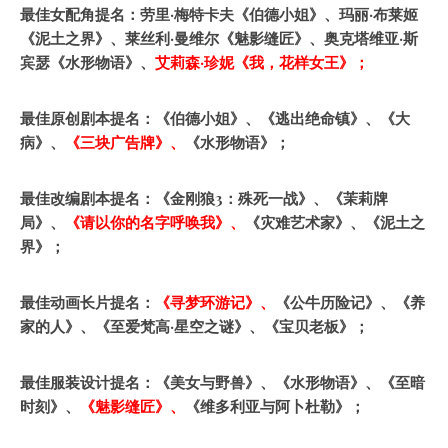
最佳女配角提名：劳里·梅特卡夫《伯德小姐》、玛丽·布莱姬
《泥土之界》、莱丝利·曼维尔《魅影缝匠》、奥克塔维亚·斯
宾瑟《水形物语》、
艾莉森·珍妮《我，花样女王》；
最佳原创剧本提名：《伯德小姐》、《逃出绝命镇》、《大
病》、
《三块广告牌》、
《水形物语》；
最佳改编剧本提名：《金刚狼3：殊死一战》、《茉莉牌
局》、
《请以你的名字呼唤我》、
《灾难艺术家》、《泥土之
界》；
最佳动画长片提名：
《寻梦环游记》、
《公牛历险记》、《养
家的人》、《至爱梵高·星空之谜》、《宝贝老板》；
最佳服装设计提名：《美女与野兽》、《水形物语》、《至暗
时刻》、
《魅影缝匠》、
《维多利亚与阿卜杜勒》；