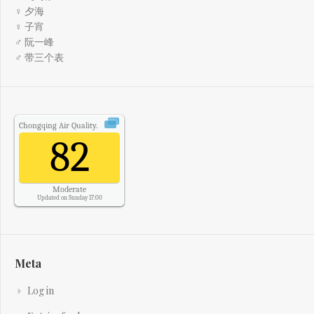
♀ 夕海
♀ 子宵
♂ 阮一峰
♂ 带三个表
Chongqing
Air Quality.
82
Moderate
Updated on Sunday 17:00
Meta
Log in