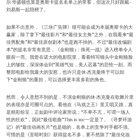
尔·华盛顿也算是奥斯卡提名名单上的常客，但这次只好跟戴-
刘易斯一起陪榜了。
如果不出意外，《三块广告牌》很可能会成为本届奥斯卡的大
赢家，除了拿下“最佳影片”和“最佳女主角”之外，在我看来“最
佳男配角”和“最佳原创剧本”也是跑不掉的。不过“最佳改编剧
本”的提名非常有意思，《金刚狼3：殊死一战》进入榜单令人
眼前一亮。我曾在诺大的电影院里，看着特写镜头中金刚狼脸
上的皱纹，深深体会到“英雄气短，美人迟暮”的悲怆一刻。而
整部电影给我最大的安慰，也许只是休·杰克曼终于可以卸
下“金刚狼”的重担，可以选择更丰富多彩的角色。
然而，令人意想不到的是，不演金刚狼的休·杰克曼在歌舞片里
的表现亦是可圈可点的。看他在《马戏之王》里又唱又跳，真
是精彩纷呈，正如剧中评论家所说：“不卑不亢，可谓一场人
性的狂欢”，因此“最佳歌曲”This is me一定是了。《寻梦环游
记》的“最佳动画长片”也是稳的，名单上的竞争对手都不强。
可惜的是《至暗时刻》获得提名不多，要不然除了“最佳化妆