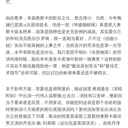
芒。
由此看来，本届奥斯卡的影后之位，悬念很小。当然，今年梅
姨已是第21次获得提名，凭借一部《华盛顿邮报》再度挤入奥
斯卡提名榜单，就算是陪榜也是史无前例的成就。其实爱尔兰
的年轻演员西尔沙·罗南，我一直相当看好，只不过《伯德小
姐》实在不能算她的上乘之作，当然该片的导演也是第一次导
戏，水平有限也是没办法。我只是想不明白《水形物语》的导
演何德何能，能在本年度各大奖项中获得一致褒奖？这样的影
片实在不能说服我投他一票，倒是“最佳原创音乐”和“最佳艺
术指导”还有可能，但以过往的标准来看还是不够档次。
至于影帝方面，答案也是很明显的，狼叔加里·奥德曼在《至暗
时刻》中出演一代伟人温斯顿·丘吉尔，演技有口皆碑，整剧在
当下看来甚是应景，不用多说。你能想到这就是那个在哈利波
特里扮演小天狼星的那位英国演员吗？更何况加里在出演丘吉
尔之前曾做足了功课，敬业的程度直逼曾三度获得奥斯卡最佳
男主演的丹尼尔·戴-刘易斯（这位也是英国演员）。虽然丹泽