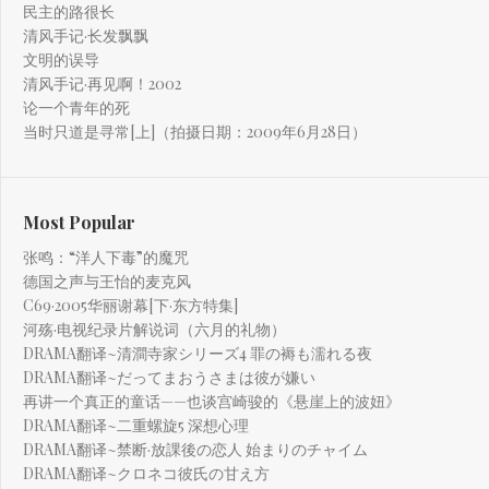
民主的路很长
清风手记·长发飘飘
文明的误导
清风手记·再见啊！2002
论一个青年的死
当时只道是寻常[上]（拍摄日期：2009年6月28日）
Most Popular
张鸣：“洋人下毒”的魔咒
德国之声与王怡的麦克风
C69·2005华丽谢幕[下·东方特集]
河殇·电视纪录片解说词（六月的礼物）
DRAMA翻译~清澗寺家シリーズ4 罪の褥も濡れる夜
DRAMA翻译~だってまおうさまは彼が嫌い
再讲一个真正的童话——也谈宫崎骏的《悬崖上的波妞》
DRAMA翻译~二重螺旋5 深想心理
DRAMA翻译~禁断·放課後の恋人 始まりのチャイム
DRAMA翻译~クロネコ彼氏の甘え方