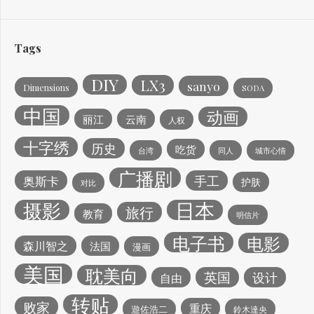
Tags
DIY
LX3
sanyo
Dimensions
SODA
中国
动画
丽江
云南
人权
十字绣
历史
吃货
台湾
同人
城市心情
广播剧
手工
奥斯卡
护肤
对比
日本
摄影
旅行
教育
明信片
电子书
电影
森川智之
法国
漫画
美国
耽美向
英国
设计
自由
转贴
败家
重庆
遊佐浩二
鈴木達央