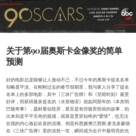
关于第90届奥斯卡金像奖的简单
预测
好的电影总是能够让人激动不已，不过今年的奥斯卡提名名单
却略显平淡。在刚刚过去的春节假期里，我与家人分享了提名
名单上的多部电影，其中《三块广告牌》和《至暗时刻》最受
好评
，而获得最多提名的《水形物语》就如同那年的《本杰明·
巴顿奇事》，题材看似怪异，甚至是有些骇世惊俗的故事，拍
出来却是平平无奇的观感，就算是贯穿始终的“爱情”，也无法
在我的内心激起欢喜的涟漪。倒是科恩嫂弗兰西斯·麦克多蒙德
在《三块广告牌》里的淡然一笑，瞬间成为全片中最明亮的光