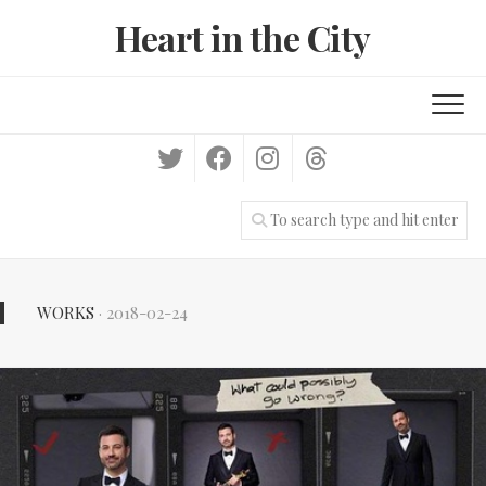
Skip
Heart in the City
to
content
WORKS
· 2018-02-24