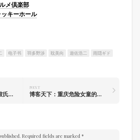
グルメ倶楽部
ラッキーホール
二
电子书
羽多野渉
耽美向
遊佐浩二
雨隠ギド
NEXT
DRAMA翻译~クロネコ彼氏の甘え方
博客天下：重庆危险女童的杀机与拯救
published.
Required fields are marked
*