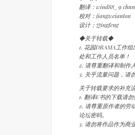
翻译：wind88_9 chu
校对：jiangweianton
设计：Qingfeng
◆关于转载◆
1. 花园DRAMA工
处和工作人员名单！
2. 请尊重翻译和制
3. 关乎流量问题，
关于转载要求的补充
1. 翻译E书的下载
2. 请尊重原作者的
论坛密码。
3. 请勿将作品作为