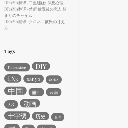
DRAMA翻译~二重螺旋5 深想心理
DRAMA翻译~禁断·放課後の恋人 始
まりのチャイム
DRAMA翻译~クロネコ彼氏の甘え
方
Tags
DIY
Dimensions
LX3
sanyo
SODA
中国
丽江
云南
动画
人权
十字绣
历史
台湾