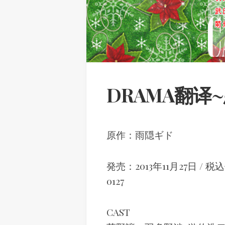
DRAMA翻
原作：雨隠ギド
発売：2013年11月27日 / 税
0127
CAST