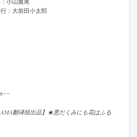
二：小山鷹尾
裕行：大前田小太郎
s~~
RAMA翻译组出品】★悪だくみにも花はふる