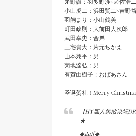
茅野譲：羽多野渉×遊佐浩
小山虎二：浜田賢二×吉野
羽飼まり：小山鶴美
町田政則：大前田大次郎
武田幸史：舎弟
三宅貴大：片元ちかえ
山本兼平：男
菊地達弘：男
有賀由樹子：おばあさん
圣诞贺礼！Merry Christma
【HY腐人集散论坛D
★
◆staff◆