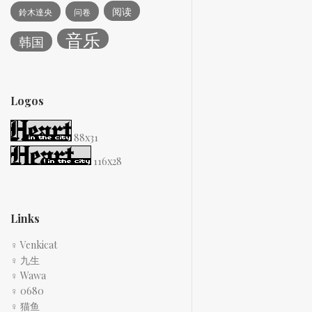
阅读
鈴木達央
问卷
音乐
韩国
Logos
88x31
116x28
Links
♀ Venkicat
♀ 九生
♀ Wawa
♀ 0680
♀ 猫鱼