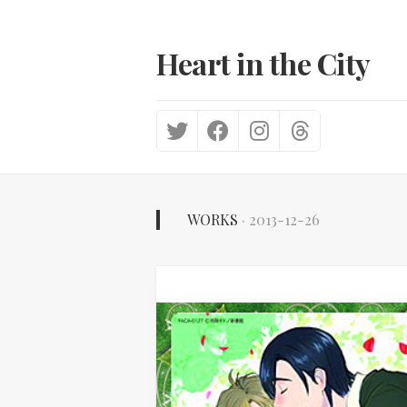
Skip
to
content
Heart in the City
WORKS
· 2013-12-26