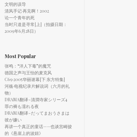
文明的误导
清风手记·再见啊！2002
论一个青年的死
当时只道是寻常[上]（拍摄日期：
2009年6月28日）
Most Popular
张鸣：“洋人下毒”的魔咒
德国之声与王怡的麦克风
C69·2005华丽谢幕[下·东方特集]
河殇·电视纪录片解说词（六月的礼
物）
DRAMA翻译~清澗寺家シリーズ4
罪の褥も濡れる夜
DRAMA翻译~だってまおうさまは
彼が嫌い
再讲一个真正的童话——也谈宫崎骏
的《悬崖上的波妞》