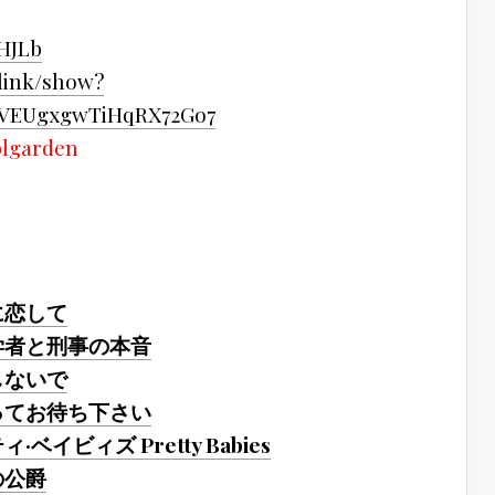
mHJLb
link/show?
WVEUgxgwTiHqRX72Go7
blgarden
に恋して
学者と刑事の本音
しないで
ってお待ち下さい
ベイビィズ Pretty Babies
の公爵