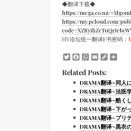
◆翻译下载◆
https://mega.co.nz/#!dg0
https://my.pcloud.com/pub
code=XZRyihZcTuQrIebc
HY论坛统一翻译E书密码：
Twitter
Facebook
WhatsApp
Email
Copy
Share
Link
Related Posts:
DRAMA翻译~同人
DRAMA翻译~法医
DRAMA翻译~酷く
DRAMA翻译~下が
DRAMA翻译~プリティ·
DRAMA翻译~黒衣