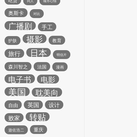
吃货
同人
城市心情
奥斯卡
对比
广播剧
手工
摄影
教育
护肤
日本
旅行
明信片
森川智之
法国
漫画
电子书
电影
美国
耽美向
英国
设计
自由
转贴
败家
重庆
遊佐浩二