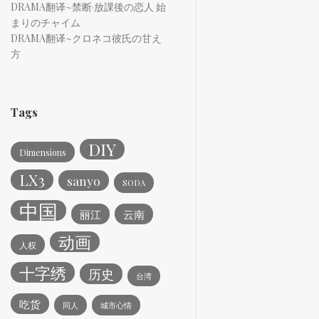
DRAMA翻译~禁断·放課後の恋人 始
まりのチャイム
DRAMA翻译~クロネコ彼氏の甘え
方
Tags
DIY
Dimensions
LX3
sanyo
SODA
中国
丽江
云南
动画
人权
十字绣
历史
台湾
吃货
同人
城市心情