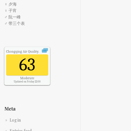
♀ 夕海
♀ 子宵
♂ 阮一峰
♂ 带三个表
Chongqing
Air Quality.
63
Moderate
Updated on Friday 22:00
Meta
Log in
Entries feed