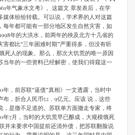
—1961年气象水文考》。这篇文 章发表后，在学
多媒体纷纷转载。可以说，学术界的人对这篇
，每年都可能有一部分地区发生自然灾害，如
1998年的大洪水，前两年的殃及北方十几省的
灾害都比“三年困难时期”严重得多，但没有听
的饿死人的现象。那么，那次大饥荒的唯一原因
苏当年的一些资料已经解密，使我们得窥这一
60年，前苏联“逼债”真相》一文透露，当时中
卢布，折合人民币52．9亿元。应该 说，这些
说，是微不足道的。苏联单方面撤走专家，终
60年7月，当时的大饥荒早已酿成，大规模饿死
苏联并未要求中国提前还清外债，把苏联翻脸说
任的行为。需要说明的是，这三年同时是中国