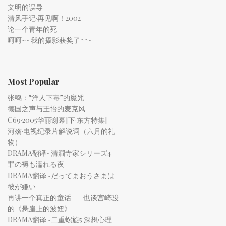
文明的误导
清风手记·再见啊！2002
论一个青年的死
呵呵~~我的摄影获奖了^^~
Most Popular
张鸣：“洋人下毒”的魔咒
德国之声与王怡的麦克风
C69·2005华丽谢幕[下·东方特集]
河殇·电视纪录片解说词（六月的礼
物）
DRAMA翻译~清澗寺家シリーズ4
罪の褥も濡れる夜
DRAMA翻译~だってまおうさまは
彼が嫌い
再讲一个真正的童话——也谈宫崎骏
的《悬崖上的波妞》
DRAMA翻译~二重螺旋5 深想心理