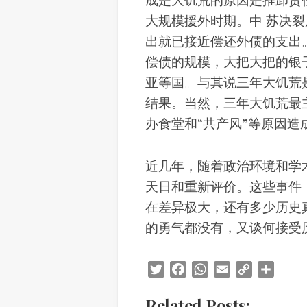
大规模援外时期。中 苏决裂
出就已接近偿还外债的支出。
偿债的规模，大把大把的银
亚等国。与其说三年大饥荒
结果。当然，三年大饥荒最主
办食堂和“共产风”等原因造
近几年，随着政治环境和学
天日和重新评价。这些事件
在差异极大，还有多少历史
的勇气都没有，又谈何接受
Twitter
Facebook
WhatsApp
Email
Copy
Share
Link
Related Posts: