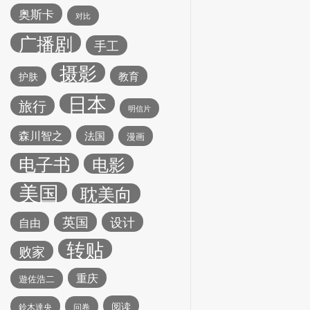
奥斯卡
对比
广播剧
手工
摄影
教育
护肤
日本
旅行
明信片
森川智之
法国
漫画
电子书
电影
美国
耽美向
英国
设计
自由
转贴
败家
重庆
遊佐浩二
阅读
鈴木達央
问卷