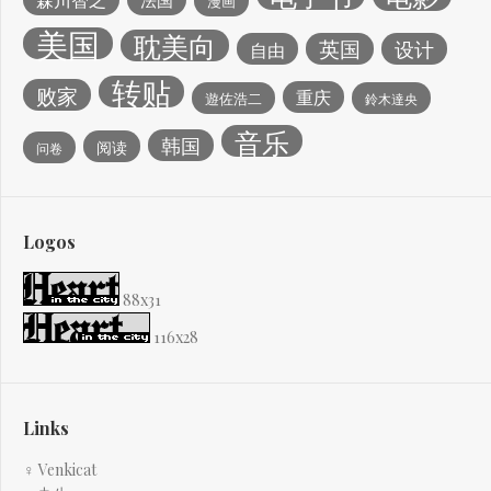
漫画
美国
耽美向
英国
设计
自由
转贴
败家
重庆
遊佐浩二
鈴木達央
音乐
韩国
阅读
问卷
Logos
88x31
116x28
Links
♀ Venkicat