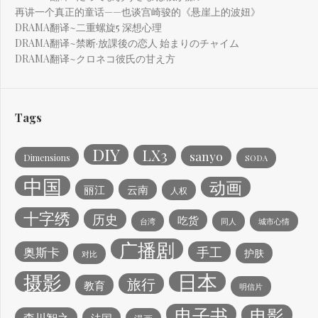
再讲一个真正的童话——也谈宫崎骏的《悬崖上的波妞》
DRAMA翻译~二重螺旋5 深想心理
DRAMA翻译~禁断·放課後の恋人 始まりのチャイム
DRAMA翻译~クロネコ彼氏の甘え方
Tags
DIY
LX3
sanyo
Dimensions
SODA
中国
动画
丽江
云南
人权
十字绣
历史
吃货
台湾
同人
城市心情
广播剧
手工
奥斯卡
护肤
对比
日本
摄影
旅行
教育
明信片
电子书
电影
森川智之
法国