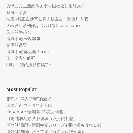
浅谈西方主流媒体关于中国社会的报导文学
我有一个梦
响应~我正在抄写世界人权宣言！您也加入吧！
Web设计系列作品《六月祭》2001-2010
民主的路很长
清风手记·长发飘飘
文明的误导
清风手记·再见啊！2002
论一个青年的死
呵呵~~我的摄影获奖了^^~
Most Popular
张鸣：“洋人下毒”的魔咒
德国之声与王怡的麦克风
C69·2005华丽谢幕[下·东方特集]
河殇·电视纪录片解说词（六月的礼物）
DRAMA翻译~清澗寺家シリーズ4 罪の褥も濡れる夜
DRAMA翻译~だってまおうさまは彼が嫌い