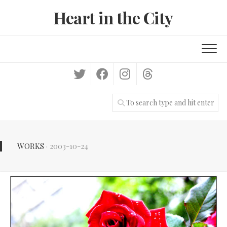
Skip
Heart in the City
to
content
WORKS
· 2003-10-24