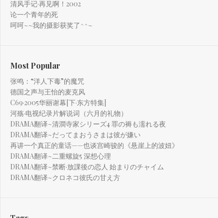
清风手记·再见啊！2002
论一个青年的死
呵呵~~我的摄影获奖了^^~
Most Popular
张鸣：“洋人下毒”的魔咒
德国之声与王怡的麦克风
C69·2005华丽谢幕[下·东方特集]
河殇·电视纪录片解说词（六月的礼物）
DRAMA翻译~清澗寺家シリーズ4 罪の褥も濡れる夜
DRAMA翻译~だってまおうさまは彼が嫌い
再讲一个真正的童话——也谈宫崎骏的《悬崖上的波妞》
DRAMA翻译~二重螺旋5 深想心理
DRAMA翻译~禁断·放課後の恋人 始まりのチャイム
DRAMA翻译~クロネコ彼氏の甘え方
Tags