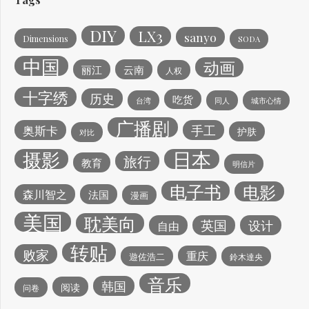
DIY
LX3
sanyo
Dimensions
SODA
中国
动画
丽江
云南
人权
十字绣
历史
吃货
台湾
同人
城市心情
广播剧
手工
奥斯卡
护肤
对比
日本
摄影
旅行
教育
明信片
电子书
电影
森川智之
法国
漫画
美国
耽美向
英国
设计
自由
转贴
败家
重庆
遊佐浩二
鈴木達央
音乐
韩国
阅读
问卷