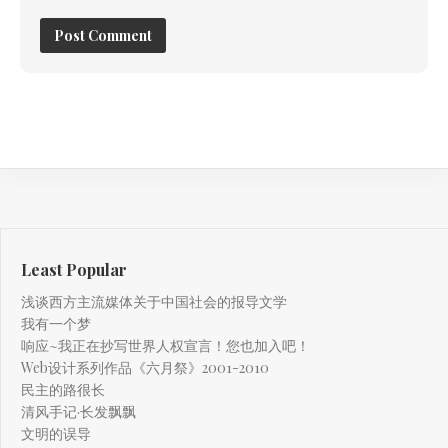
Least Popular
浅谈西方主流媒体关于中国社会的报导文学
我有一个梦
响应~我正在抄写世界人权宣言！您也加入吧！
Web设计系列作品《六月祭》2001-2010
民主的路很长
清风手记·长发飘飘
文明的误导