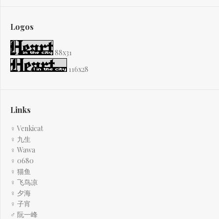
Logos
88x31
116x28
Links
♀ Venkicat
♀ 九生
♀ Wawa
♀ 0680
♀ 猫鱼
♀ 飞鸟凉
♀ 夕海
♀ 子宵
♂ 阮一峰