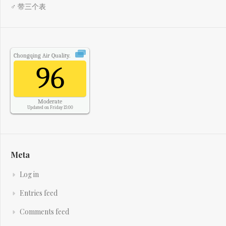
♂ 带三个表
Chongqing
Air Quality.
96
Moderate
Updated on Friday 15:00
Meta
Log in
Entries feed
Comments feed