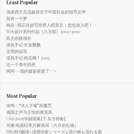
Least Popular
浅谈西方主流媒体关于中国社会的报导文学
我有一个梦
响应~我正在抄写世界人权宣言！您也加入吧！
Web设计系列作品《六月祭》2001-2010
民主的路很长
清风手记·长发飘飘
文明的误导
清风手记·再见啊！2002
论一个青年的死
呵呵~~我的摄影获奖了^^~
Most Popular
张鸣：“洋人下毒”的魔咒
德国之声与王怡的麦克风
C69·2005华丽谢幕[下·东方特集]
河殇·电视纪录片解说词（六月的礼物）
DRAMA翻译~清澗寺家シリーズ4 罪の褥も濡れる夜