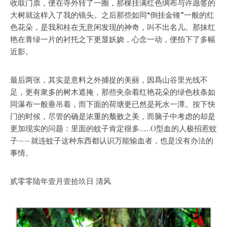
收取门票，便在寺外转了一圈，那棵挂满红色绸布与许愿签的
大树就这样入了我的镜头。之后那些如同“倒挂金锺”一般的红
色花朵，是我和桂在无意闲发现的神奇，叫不出名儿。那抹红
艳在青绿一片的衬托之下更显妖娆，心念一动，便拍下了多幅
近影。
最后两张，其实是意料之外捕捉的美丽，因爲山谷里光线不
足，更有衆多的树木遮掩，那些夹杂着红艳花朵的绿色枝条如
同瀑布一般垂吊着，而下面的荷塘更已然是死水一潭。按下快
门的时候，尽管的确是浓重的颓败之美，而脑子中考虑的却是
更加现实的问题：里面的蚊子肯定很多……O型血的人极招惹蚊
子——就连蚊子这种东西都认识万能输血者，也是没有办法的
事情。
贰零零陆年壹月壹拾玖日 清风