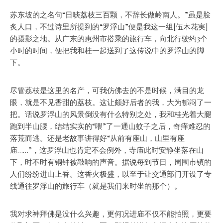
苏东坡的之名句“日啖荔枝三百颗，不辞长做岭南人。”虽是脍
炙人口，不过诗里所提到的“罗浮山”便是我这一组[伍木花実]
的摄影之地。从广东的惠州市搭乘的旅行车，向北行驶约3个
小时的时间，便把我和桂一起送到了这传说中的罗浮山的脚
下。
尽管荔枝是这里的名产，可我仿佛去的不是时候，满目的龙
眼，就是不见香甜的荔枝。这让颇好后者的我，大为郁闷了一
把。话说罗浮山的风景倒没有什么特别之处，我和桂光着大腿
跑到半山腰，结结实实的“喂”了一通山蚊子之后，奇痒难忍的
落荒而逃。还是老故事讲得好“从前有座山，山里有座
庙……”，这罗浮山也肯定不会例外，寺庙此时安静坐落在山
下，时不时有铜钟被敲响的声音。据说每到节日，周围市镇的
人们纷纷进山上香。这香火极盛，以至于让交通部门开设了专
线通往罗浮山的旅行车（就是我们来时坐的那个）。
我对求神拜佛是没什么兴趣，更何况进庙不仅不能拍照，更要