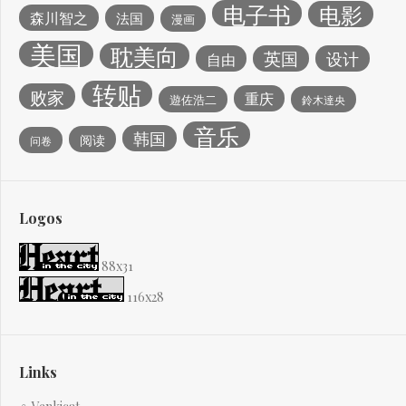
电子书
电影
森川智之
法国
漫画
美国
耽美向
英国
设计
自由
转贴
败家
重庆
遊佐浩二
鈴木達央
音乐
韩国
阅读
问卷
Logos
88x31
116x28
Links