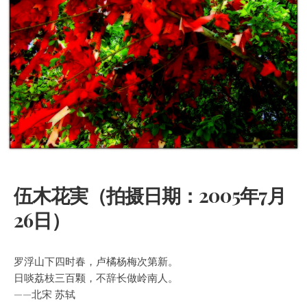
伍木花実（拍摄日期：2005年7月
26日）
罗浮山下四时春，卢橘杨梅次第新。
日啖荔枝三百颗，不辞长做岭南人。
——北宋 苏轼