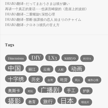
DRAMA翻译~だってまおうさまは彼が嫌い
再讲一个真正的童话——也谈宫崎骏的《悬崖上的波妞》
DRAMA翻译~二重螺旋5 深想心理
DRAMA翻译~禁断·放課後の恋人 始まりのチャイム
DRAMA翻译~クロネコ彼氏の甘え方
Tags
DIY
LX3
sanyo
Dimensions
SODA
中国
动画
丽江
云南
人权
十字绣
历史
吃货
台湾
同人
城市心情
广播剧
手工
奥斯卡
护肤
对比
日本
摄影
旅行
教育
明信片