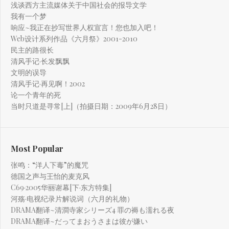
浅谈西方主流媒体关于中国社会的报导文学
我有一个梦
响应~我正在抄写世界人权宣言！您也加入吧！
Web设计系列作品《六月祭》2001-2010
民主的路很长
清风手记·长发飘飘
文明的误导
清风手记·再见啊！2002
论一个青年的死
当时只道是寻常[上]（拍摄日期：2009年6月28日）
Most Popular
张鸣：“洋人下毒”的魔咒
德国之声与王怡的麦克风
C69·2005华丽谢幕[下·东方特集]
河殇·电视纪录片解说词（六月的礼物）
DRAMA翻译~清澗寺家シリーズ4 罪の褥も濡れる夜
DRAMA翻译~だってまおうさまは彼が嫌い