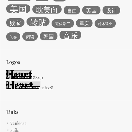
美国
耽美向
英国
设计
自由
转贴
败家
重庆
遊佐浩二
鈴木達央
音乐
韩国
阅读
问卷
Logos
88x31
116x28
Links
♀ Venkicat
♀ 九生