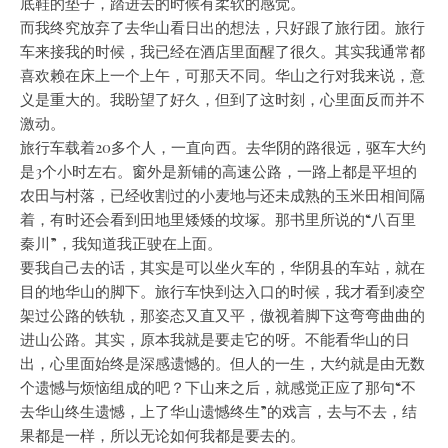
底鞋的垫子，踏进去的时候有柔软的感觉。
而我终究放弃了去华山看日出的想法，只好跟了旅行团。旅行
车来接我的时候，我已经在酒店里面醒了很久。其实我通常都
喜欢赖在床上一个上午，可那天不同。华山之行对我来说，意
义是重大的。我盼望了好久，但到了这时刻，心里面反而并不
激动。
旅行车载着20多个人，一直向西。去华阴的路很远，驱车大约
是3个小时左右。窗外是新铺的高速公路，一路上都是平坦的
农田与村落，已经收割过的小麦地与还未成熟的玉米田相间隔
着，有时还会看到田地里矮矮的坟塚。那书里所说的“八百里
秦川”，我知道我正驶在上面。
要我自己去的话，其实是可以坐火车的，华阴县的车站，就在
目的地华山的脚下。旅行车快到达入口的时候，我才看到凌空
架过公路的铁轨，那姿态又直又平，傲视着脚下这弯弯曲曲的
进山公路。其实，原本我就是要走它的呀。不能看华山的日
出，心里面始终是深感遗憾的。但人的一生，大约就是由无数
个遗憾与烦恼组成的吧？下山来之后，就感觉正应了那句“不
去华山终生遗憾，上了华山遗憾终生”的戏言，去与不去，结
果都是一样，所以无论如何我都是要去的。