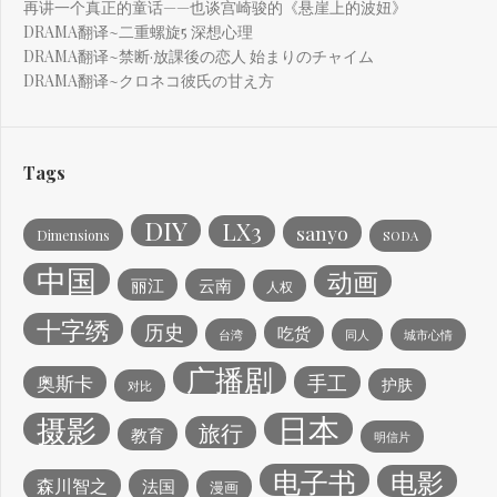
再讲一个真正的童话——也谈宫崎骏的《悬崖上的波妞》
DRAMA翻译~二重螺旋5 深想心理
DRAMA翻译~禁断·放課後の恋人 始まりのチャイム
DRAMA翻译~クロネコ彼氏の甘え方
Tags
DIY
LX3
sanyo
Dimensions
SODA
中国
动画
丽江
云南
人权
十字绣
历史
吃货
台湾
同人
城市心情
广播剧
手工
奥斯卡
护肤
对比
日本
摄影
旅行
教育
明信片
电子书
电影
森川智之
法国
漫画