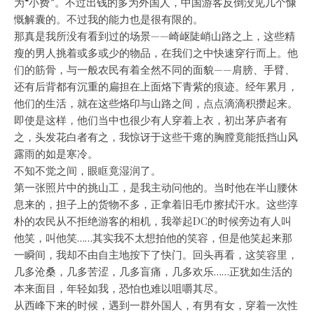
为“小费”。不过出钱的多为外国人，中国游客反倒没见几个慷
慨解囊的。不过我的能力也是很有限的。
那真是我所没有看到过的场景——崎岖陡峭山路之上，这些精
瘦的男人挑着或多或少的物品，在我们之中快速穿行而上。他
们的筋骨，与一般农民有着全然不同的面貌——肩膀、手臂、
还有后背都有沉重的扁担在上面烙下青紫的痕迹。经年累月，
他们的生活，就在这些烙印与山路之间，点点滴滴积攒起来。
即使是这样，他们当中也很少有人穿着上衣，初出茅庐者有
之，头发花白者有之，我惊讶于这些干瘪的胸膛竟能抵挡山风
露雨的如是寒冷。
不知不觉之间，眼眶竟湿润了。
第一张照片中的挑山工，是我主动问他的。当时他在半山腰休
息来的，担子上的货物不多，正拿着旧毛巾擦拭汗水。这些淳
朴的农民从不拒绝游客的相机，我举起DC的时候旁边有人叫
他笑，叫他笑……其实我不太想拍他的笑容，但是他笑起来那
一瞬间，我却不由自主地按下了快门。回头再看，这笑容里，
几多沧桑，几多苦涩，几多盲痛，几多欢乐……正犹如生活的
本来面目，年轻如我，恐怕也难以咀嚼其尽。
从西峰下来的时候，遇到一群外国人，有男有女，穿着一次性