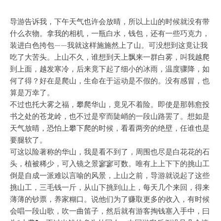
导游告诉我，下午天气也许会放晴，所以上山的时候就没有带
什么衣物。拿我的相机，一瓶白水，钱包，还有一些巧克力，
装进白色挎包——我就这样施施然上了山。可没想到这竟让我
吃了大苦头。上山不久，谁想到天上飘来一群白雾，叫我越爬
到上面，越发寒冷，后来竟下起了细小的冰雨，温度骤降，如
何了得？好在是爬山，生命在于运动是不假的。没有感冒，也
算是万幸了。
不过也托大雾之福，攀爬华山，竟见不着险。即使是那韩愈投
书之处的苍龙岭，也不过是窄而陡峭的一段山路罢了。想如是
天气放晴，恐怕上攀下爬的时候，看看两旁的绝壁，任谁也是
要腿软了。
可这以险著称的华山，我是看不到了，周围也尽是白花花的石
头，植被稀少，可入镜之景寥寥可数。唯有上上下下的挑山工
倒是自成一派难以言喻的风景，上山之前，导游就说起了这些
挑山工，三毛钱一斤，从山下挑到山上，每天几个来回，得来
薄薄的钞票，养家糊口。说他们为了赚取更多的收入，有时候
会唱一段山歌，吹一曲笛子，然后就有游客掏钱塞入手中，曰