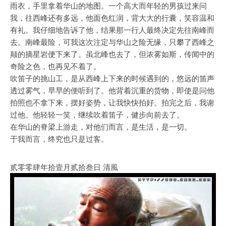
雨衣，手里拿着华山的地图。一个高大而年轻的男孩过来问
我，往西峰还有多远，他面色红润，背大大的行囊，笑容温和
有礼。我仔细地告诉了他，结果那一行人最终决定先往南峰而
去。南峰最险，可我这次注定与华山之险无缘，只攀了西峰之
颠的摘星岩便下来了。虽北峰也去了，但浓雾如斯，传闻中的
奇险之色，也再见不着了。
吹笛子的挑山工，是从西峰上下来的时候遇到的，悠远的笛声
透过雾气，早早的便听到了。他背着沉重的货物，即使是问他
拍照也不拿下来，摆好姿势，让我快快拍好。拍完之后，我谢
过他。他轻轻一笑，继续吹着笛子，健步向前去了。
在华山的脊梁上游走，对他们而言，是生活，是一切。
于我而言，终究也只是过客。
贰零零肆年拾壹月贰拾叁日 清風