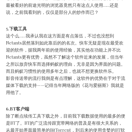
最被看好的前途光明的浏览器竟然只有这点人使用……还是
说，之前我看到的，仅仅是部分人的炒作而已？
5.下载工具
这个么……我承认我在这方面是有点落伍，不过也没想到
Netants居然落到如此靠后的的名次。快车无疑是现在最受欢
迎的软件，据我两年前的使用经验，其实他在功能上并不比
Netants更有优势，虽然不了解这个软件近来的发展，但当年
之所以放弃快车而选择蚂蚁的理由，无非是因为界面的问题。
而且蚂蚁习惯性的使用多年之后，也就不想更换软件乐。
影音传送带的流行我倒是有点理解，这软件的优势在于对于流
媒体下载的支持——记得当年网络版的《花与爱丽斯》我就是
用他了。
6.BT客户端
除了断点续传工具下载之外，目前我下载数据使用的最多的便
是BT了。BT的广泛流传跟宽带网络的普及是有很大关系的，
从最开始界面最简单的BitTorrent，到后来的使用贪婪的BT软