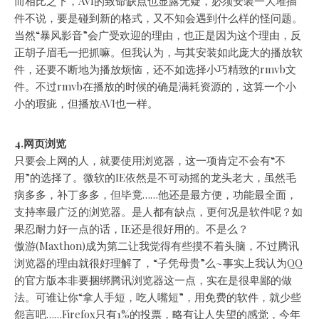
而相比之下，AVI的致命缺点也显露无疑，必须安装一大堆插
件不说，要是碰到新的格式，又不知会遇到什么样的怪问题。
当然“暴风影音”会广受欢迎的理由，也正是因为这个理由，反
正胡子眉毛一把抓嘛。但我认为，与其安装如此庞大的播放软
件，还要不断地为播放烦恼，还不如选择小巧精致的rmvb文
件。不过rmvb在播放的时候的确是满耗资源的，这算一个小
小的瑕疵，但播放AVI也一样。
4.网页浏览
只要会上网的人，就要使用浏览器，这一项肯定不会有“不
用”的选择了。微软的IE依然是不可动摇的龙头老大，虽然毛
病多多，补丁多多，但毕竟……他还是最方便，功能最全面，
支持率最广泛的浏览器。是人都有缺点，更何况是软件呢？如
果忍耐力好一点的话，IE还是很好用的。不是么？
傲游(Maxthon)成为第二让我觉得有些摸不着头脑，不过腾讯
浏览器的理由就很好理解了，“子凭母贵”么~事实上我认为QQ
的官方版本非要捆绑腾讯浏览器这一点，实在是很卑鄙的做
法。可谁让你“拿人手短，吃人嘴短”，用免费的软件，就少些
怨言吧……Firefox只有1%的投票，略有让人失望的感觉，今年