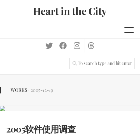
Skip
Heart in the City
to
content
WORKS
· 2005-12-19
2005软件使用调查