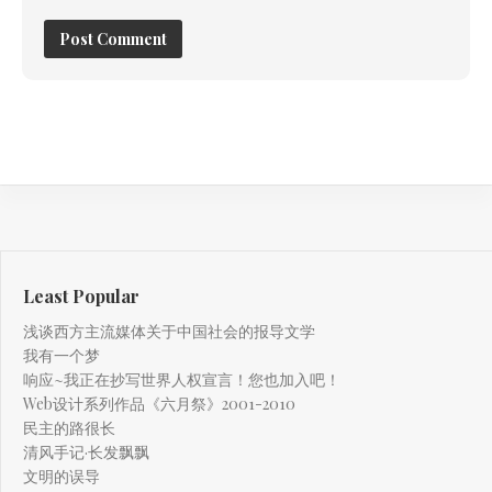
Least Popular
浅谈西方主流媒体关于中国社会的报导文学
我有一个梦
响应~我正在抄写世界人权宣言！您也加入吧！
Web设计系列作品《六月祭》2001-2010
民主的路很长
清风手记·长发飘飘
文明的误导