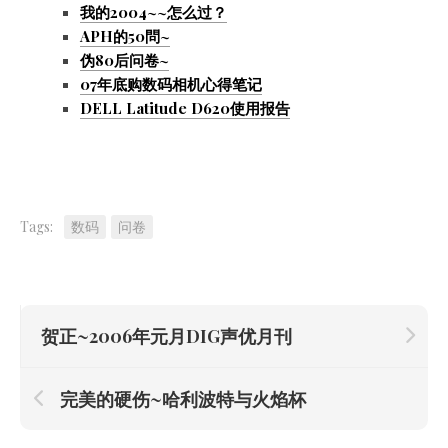
我的2004~~怎么过？
APH的50問~
伪80后问卷~
07年底购数码相机心得笔记
DELL Latitude D620使用报告
Tags:
数码
问卷
贺正~2006年元月DIG声优月刊
完美的硬伤~哈利波特与火焰杯