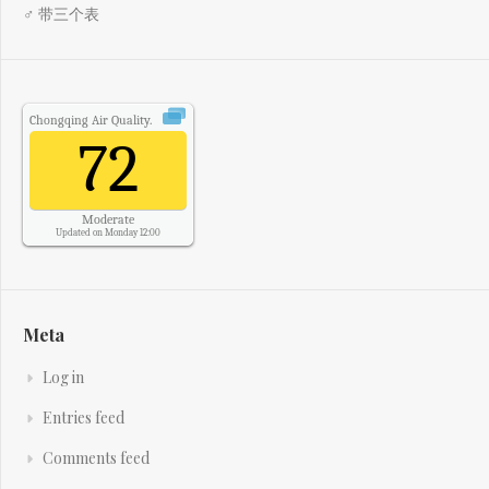
♂ 带三个表
Chongqing
Air Quality.
72
Moderate
Updated on Monday 12:00
Meta
Log in
Entries feed
Comments feed