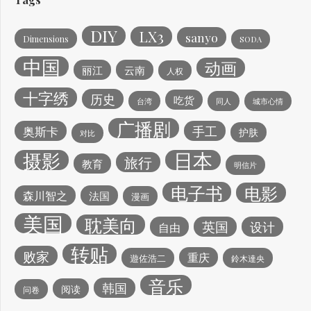
DIY
LX3
sanyo
Dimensions
SODA
中国
动画
丽江
云南
人权
十字绣
历史
吃货
台湾
同人
城市心情
广播剧
手工
奥斯卡
护肤
对比
日本
摄影
旅行
教育
明信片
电子书
电影
森川智之
法国
漫画
美国
耽美向
英国
设计
自由
转贴
败家
重庆
遊佐浩二
鈴木達央
音乐
韩国
阅读
问卷