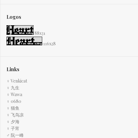
Logos
88x31
116x28
Links
♀ Venkicat
♀ 九生
♀ Wawa
♀ 0680
♀ 猫鱼
♀ 飞鸟凉
♀ 夕海
♀ 子宵
♂ 阮一峰