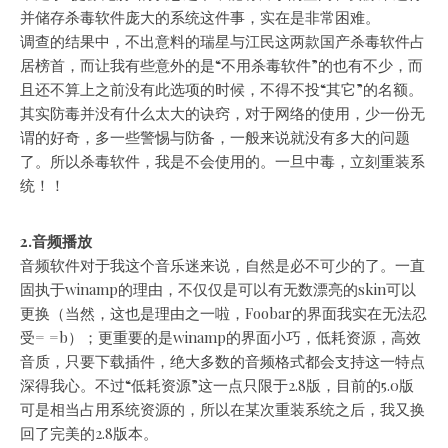
并储存杀毒软件庞大的系统这件事，实在是非常困难。
调查的结果中，不出意料的瑞星与江民这两款国产杀毒软件占
居榜首，而让我有些意外的是“不用杀毒软件”的也有不少，而
且还不算上之前没有此选项的时候，不得不投“其它”的名额。
其实防毒并没有什么太大的诀窍，对于网络的使用，少一份无
谓的好奇，多一些警惕与防备，一般来说就没有多大的问题
了。所以杀毒软件，我是不会使用的。一旦中毒，立刻重装系
统！！
2.音频播放
音频软件对于我这个音乐迷来说，自然是必不可少的了。一直
固执于winamp的理由，不仅仅是可以有无数漂亮的skin可以
更换（当然，这也是理由之一啦，Foobar的界面我实在无法忍
受= =b）；更重要的是winamp的界面小巧，低耗资源，高效
音质，只要下载插件，绝大多数的音频格式都会支持这一特点
深得我心。不过“低耗资源”这一点只限于2.8版，目前的5.0版
可是相当占用系统资源的，所以在某次重装系统之后，我又换
回了完美的2.8版本。