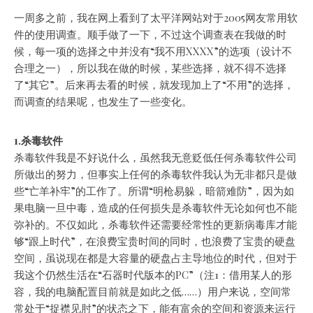
一周多之前，我在网上看到了太平洋网站对于2005网友常用软
件的使用调查。顺手做了一下，不过这个调查表在我做的时
候，每一项的选择之中并没有“我不用XXXX”的选项（设计不
合理之一），
所以我在做的时候，某些选择，就不得不选择
了“其它”。后来再去看的时候，就发现加上了“不用”的选择，
而调查的结果呢，也发生了一些变化。
1.杀毒软件
杀毒软件我是不好说什么，虽然我无意贬低任何杀毒软件公司
所做出的努力，但事实上任何的杀毒软件我认为无非都只是做
些“亡羊补牢”的工作了。所谓“明枪易躲，暗箭难防”，因为如
果电脑一旦中毒，造成的任何损失是杀毒软件无论如何也不能
弥补的。不仅如此，杀毒软件还需要经常性的更新病毒库才能
够“跟上时代”，在浪费宝贵时间的同时，也浪费了宝贵的硬盘
空间，虽说现在都是大容量的硬盘占主导地位的时代，但对于
我这个仍然生活在“石器时代版本的PC”（注1：借用某人的形
容，我的电脑配置目前就是如此之低……）用户来说，空间常
常处于“捉襟见肘”的状态之下，能有富余的空间和资源来运行