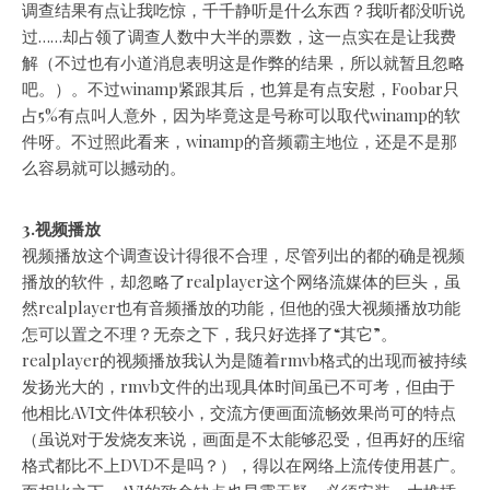
调查结果有点让我吃惊，千千静听是什么东西？我听都没听说
过……却占领了调查人数中大半的票数，这一点实在是让我费
解（不过也有小道消息表明这是作弊的结果，所以就暂且忽略
吧。）。不过winamp紧跟其后，也算是有点安慰，Foobar只
占5%有点叫人意外，因为毕竟这是号称可以取代winamp的软
件呀。不过照此看来，winamp的音频霸主地位，还是不是那
么容易就可以撼动的。
3.视频播放
视频播放这个调查设计得很不合理，尽管列出的都的确是视频
播放的软件，却忽略了realplayer这个网络流媒体的巨头，虽
然realplayer也有音频播放的功能，但他的强大视频播放功能
怎可以置之不理？无奈之下，我只好选择了“其它”。
realplayer的视频播放我认为是随着rmvb格式的出现而被持续
发扬光大的，rmvb文件的出现具体时间虽已不可考，但由于
他相比AVI文件体积较小，交流方便画面流畅效果尚可的特点
（虽说对于发烧友来说，画面是不太能够忍受，但再好的压缩
格式都比不上DVD不是吗？），得以在网络上流传使用甚广。