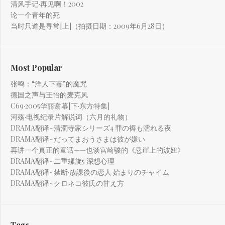
清风手记·再见啊！2002
论一个青年的死
当时只道是寻常[上]（拍摄日期：2009年6月28日）
Most Popular
张鸣：“洋人下毒”的魔咒
德国之声与王怡的麦克风
C69·2005华丽谢幕[下·东方特集]
河殇·电视纪录片解说词（六月的礼物）
DRAMA翻译~清澗寺家シリーズ4 罪の褥も濡れる夜
DRAMA翻译~だってまおうさまは彼が嫌い
再讲一个真正的童话——也谈宫崎骏的《悬崖上的波妞》
DRAMA翻译~二重螺旋5 深想心理
DRAMA翻译~禁断·放課後の恋人 始まりのチャイム
DRAMA翻译~クロネコ彼氏の甘え方
Tags