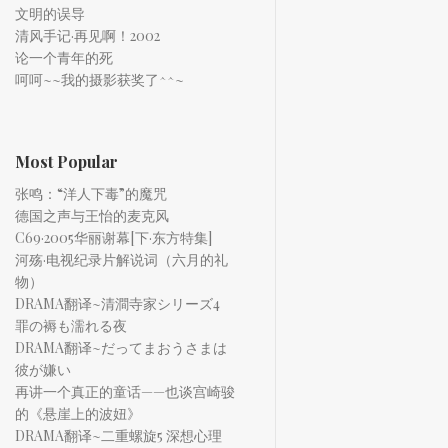
文明的误导
清风手记·再见啊！2002
论一个青年的死
呵呵~~我的摄影获奖了^^~
Most Popular
张鸣：“洋人下毒”的魔咒
德国之声与王怡的麦克风
C69·2005华丽谢幕[下·东方特集]
河殇·电视纪录片解说词（六月的礼
物）
DRAMA翻译~清澗寺家シリーズ4
罪の褥も濡れる夜
DRAMA翻译~だってまおうさまは
彼が嫌い
再讲一个真正的童话——也谈宫崎骏
的《悬崖上的波妞》
DRAMA翻译~二重螺旋5 深想心理