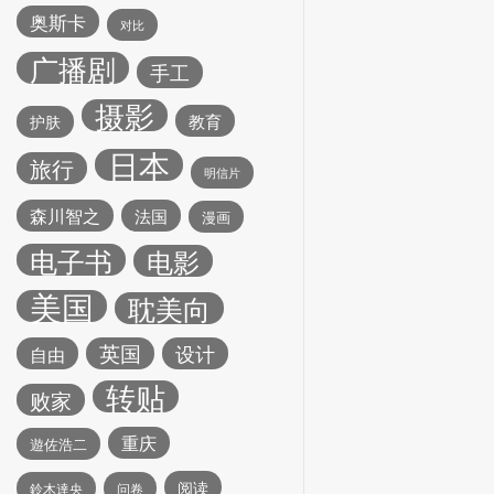
奥斯卡
对比
广播剧
手工
摄影
教育
护肤
日本
旅行
明信片
森川智之
法国
漫画
电子书
电影
美国
耽美向
英国
设计
自由
转贴
败家
重庆
遊佐浩二
阅读
鈴木達央
问卷