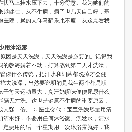
症状马上挂水压下去，十分得意。我为她们的
来越健壮，从不生病，病了也几天自己好，基
跑医院，累的人仰马翻乐此不疲，从这点看我
，少用沐浴露
个原因是天天洗澡，天天洗澡是必要的。记得我
妈的教诲躺着不动，打算熬到第二天才洗澡，
不管你什么传统，把汗水和细菌都洗掉才会健
被拖去洗澡，当然要说明的是我生两个都是顺
孩子每天运动量大，臭汗奶腥味便便尿尿什么
能隔天才洗。这也是健康不生病的重要原因，
成人强十倍。GU医生交代：宝宝洗澡尽量用清
如清水好，不要用任何沐浴露、洗发水，清水
一定要用的话一个星期用一次沐浴露就好，我