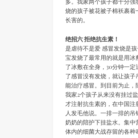
多。我家两个孩子都十分强
烧的孩子被花被子棉袄裹着
长害的。
绝招六 拒绝抗生素！
是虐待不是爱 感冒发烧是
宝发烧了最常用的就是用冰
了冰敷在全身，30分钟一
了感冒没有发烧，就让孩子
能治疗感冒。到目前为止，
我家2个孩子从来没有挂过
才注射抗生素的，在中国注
人发毛他说。一排一排的吊
奶奶的陪护下挂盐水。集中
体内的细菌大战存留的各种