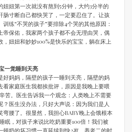
的妞妞第一次就没有熬到5分钟，大约3分半的
肝肠寸断自己都快哭了，一定要忍住了。让孩
训练“不哭的孩子”要排除4个哭的其他原因：
上帝保佑，我家两个孩子都不会无理由哭，偶
，妞妞和妙妙100%是快乐的宝宝，躺在床上
宝宝一觉睡到天亮
是好妈妈，隔壁的孩子一睡到天亮，隔壁的妈
去看家庭医生我都挨批评，原因是我晚上要喂
很辛苦。医生告诉我一个观念：人类晚上不需要
呢？医生没办法，只好大声说：因为我们是人
笑弯腰了。很显然，我担心BABY晚上会饿根本
续睡眠，对孩子来说比吃奶重要100倍！我们被
一顿奶的坏习惯一直延续到快2岁。养老二的时