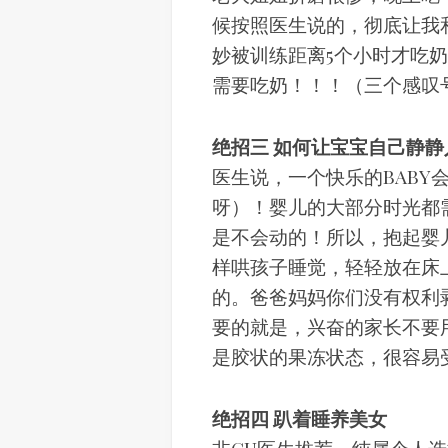
候按照医生说的，彻底让我
妙被训练距离5个小时才吃
需要吃奶！！！（三个感叹
绝招三 如何让宝宝自己静
医生说，一个快乐的BABY
呀）！婴儿的大部分时光都
是不会动的！所以，抱起婴
样哄孩子睡觉，轻轻放在床
的。爸爸妈妈你们没有权利
要的就是，兴奋的家长不要
是胶状的果冻状态，很容易
绝招四 趴着睡养美女