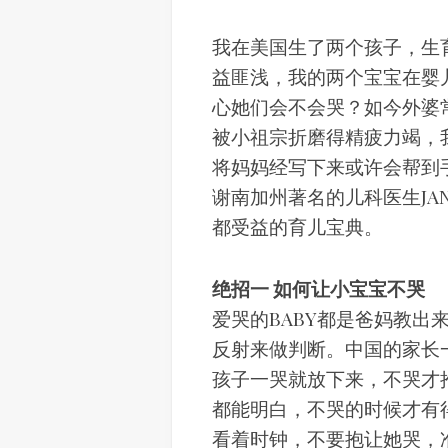
我在美国生了两个孩子，生
益匪浅，我的两个宝宝在婴
心她们会不会哭？如今外婆
被小祖宗折磨得精疲力竭，
将妈妈经写下来或许会帮到
谢南加州著名的儿科医生JA
都受益的育儿宝典。
绝招一 如何让小宝宝不哭
爱哭的BABY都是爸妈教出
反射来做判断。中国的家长
孩子一哭就放下来，不哭才
都能明白，不哭的时候才有
看着时钟，不要抱让她哭，准