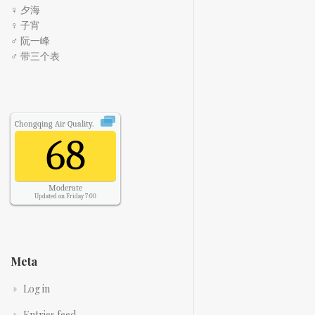
♀ 夕海
♀ 子宵
♂ 阮一峰
♂ 带三个表
Chongqing
Air Quality.
68
Moderate
Updated on Friday 7:00
Meta
Log in
Entries feed