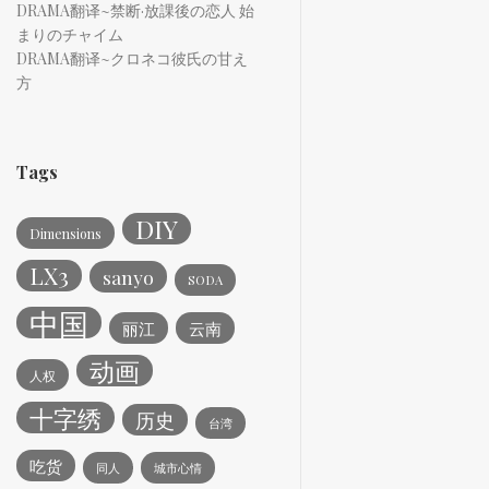
DRAMA翻译~禁断·放課後の恋人 始
まりのチャイム
DRAMA翻译~クロネコ彼氏の甘え
方
Tags
DIY
Dimensions
LX3
sanyo
SODA
中国
丽江
云南
动画
人权
十字绣
历史
台湾
吃货
同人
城市心情