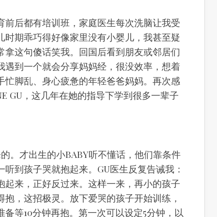
育前后都有培训班，家庭医生每次洗脑让我受
儿时期乖巧得好像家里没有小婴儿，我甚至疑
常拿这句傻话笑我。
回国后看到朋友或邻居们
我遇到一个就会分享妈妈经，很没效率，想着
手忙脚乱、身心疲惫的年轻爸爸妈妈。再次感
NE GU，这几年在她的指导下学到很多一辈子
来的。才出生的小BABY听不懂话，他们靠条件
一听到孩子哭就抱起来。GU医生反复告诫我：
抱起来，正好反过来。这样一来，再小的孩子
得抱，这招极灵。放下爱哭的孩子开始训练，
备等10分钟再抱。第一次可以设定5分钟，以