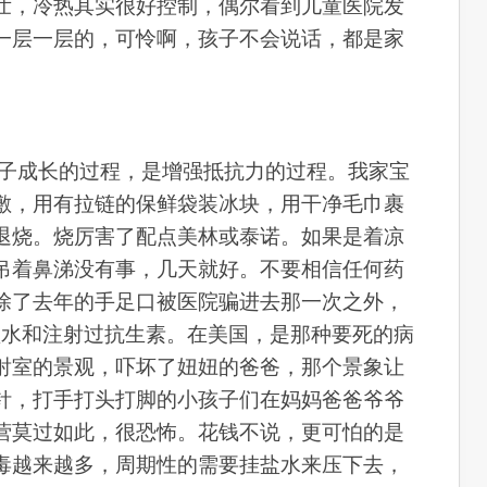
壮，冷热其实很好控制，偶尔看到儿童医院发
一层一层的，可怜啊，孩子不会说话，都是家
孩子成长的过程，是增强抵抗力的过程。我家宝
敷，用有拉链的保鲜袋装冰块，用干净毛巾裹
定退烧。烧厉害了配点美林或泰诺。如果是着凉
吊着鼻涕没有事，几天就好。不要相信任何药
除了去年的手足口被医院骗进去那一次之外，
盐水和注射过抗生素。在美国，是那种要死的病
射室的景观，吓坏了妞妞的爸爸，那个景象让
针，打手打头打脚的小孩子们在妈妈爸爸爷爷
营莫过如此，很恐怖。花钱不说，更可怕的是
毒越来越多，周期性的需要挂盐水来压下去，