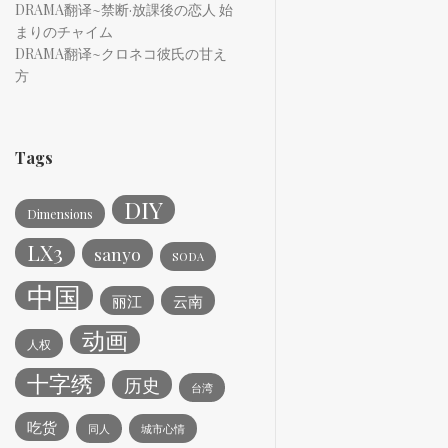
DRAMA翻译~禁断·放課後の恋人 始
まりのチャイム
DRAMA翻译~クロネコ彼氏の甘え
方
Tags
DIY
Dimensions
LX3
sanyo
SODA
中国
丽江
云南
动画
人权
十字绣
历史
台湾
吃货
同人
城市心情