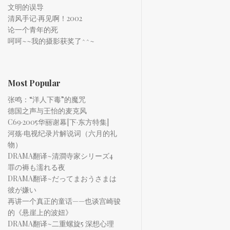
文明的误导
清风手记·再见啊！2002
论一个青年的死
呵呵~~我的摄影获奖了^^~
Most Popular
张鸣：“洋人下毒”的魔咒
德国之声与王怡的麦克风
C69·2005华丽谢幕[下·东方特集]
河殇·电视纪录片解说词（六月的礼
物）
DRAMA翻译~清澗寺家シリーズ4
罪の褥も濡れる夜
DRAMA翻译~だってまおうさまは
彼が嫌い
再讲一个真正的童话——也谈宫崎骏
的《悬崖上的波妞》
DRAMA翻译~二重螺旋5 深想心理