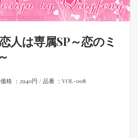
~恋人は専属SP～恋のミ
～
価格 ：2940円 / 品番 ：VOL-008