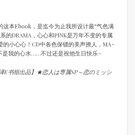
这本Ebook，是迄今为止我所设计最“气色满
系的DRAMA，心心和PINK是万年不变的专属
的小心心！CD中各色保镖的美声撩人，MA~
不是我的心水……不过还是祝他生日快乐~
翻译E书组出品】★恋人は専属SP～恋のミッシ