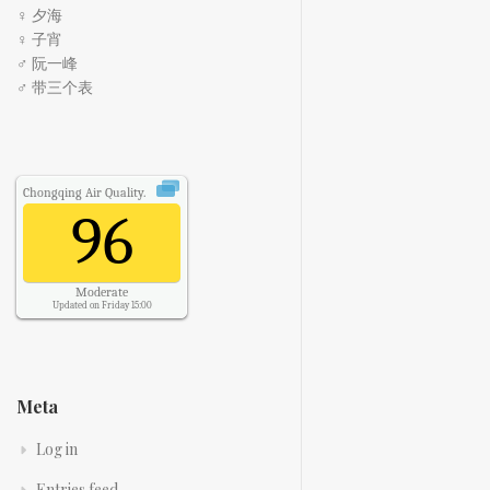
♀ 夕海
♀ 子宵
♂ 阮一峰
♂ 带三个表
Chongqing
Air Quality.
96
Moderate
Updated on Friday 15:00
Meta
Log in
Entries feed