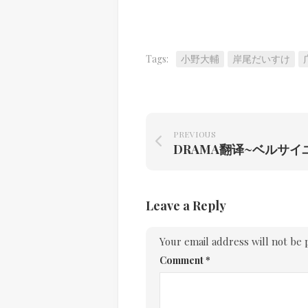
Tags:
小野大輔
岸尾だいすけ
PREVIOUS
Leave a Reply
Your email address will not be 
Comment
*