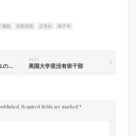
广播剧
杉田智和
正常向
电子书
NEXT
DRAMA翻译~ベルサイユのばらI
美国大学里没有班干部
published.
Required fields are marked
*