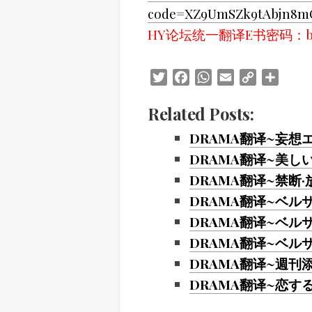
code=XZ9UmSZk9tAbjn8mO
HY论坛统一翻译E书密码：blg
Twitter
Facebook
WhatsApp
Email
Copy
Share
Link
Related Posts:
DRAMA翻译~妄想
DRAMA翻译~美し
DRAMA翻译~禁断
DRAMA翻译~ベル
DRAMA翻译~ベル
DRAMA翻译~ベル
DRAMA翻译~週刊添
DRAMA翻译~恋す