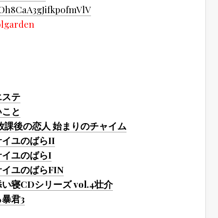
h8CaA3gJifkpofmVlV
arden
エステ
いこと
·放課後の恋人 始まりのチャイム
サイユのばらII
サイユのばらI
サイユのばらFIN
い寝CDシリーズ vol.4壮介
る暴君3