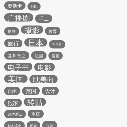
奥斯卡
对比
广播剧
手工
摄影
教育
护肤
日本
旅行
明信片
森川智之
法国
漫画
电子书
电影
美国
耽美向
英国
设计
自由
转贴
败家
重庆
遊佐浩二
阅读
鈴木達央
问卷