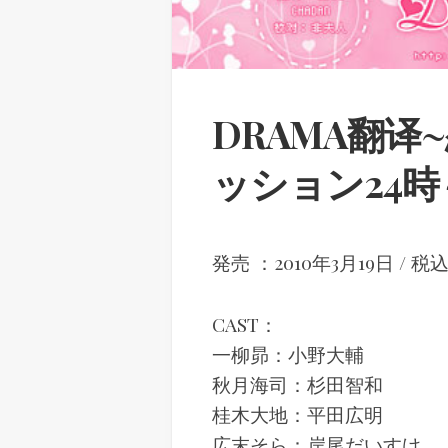
DRAMA翻译
ッション24時
発売 ：2010年3月19日 / 税込
CAST：
一柳昴：小野大輔
秋月海司：杉田智和
桂木大地：平田広明
広末そら：岸尾だいすけ