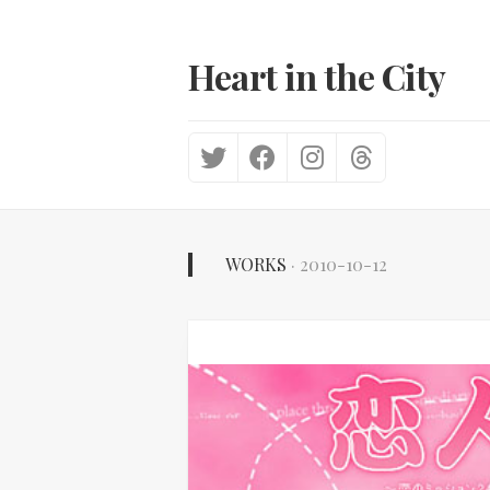
Skip
to
content
Heart in the City
WORKS
· 2010-10-12