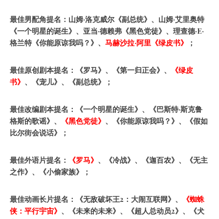
最佳男配角提名：山姆·洛克威尔《副总统》、山姆·艾里奥特
《一个明星的诞生》、亚当·德赖弗《黑色党徒》、理查德·E·
格兰特《你能原谅我吗？》、
马赫沙拉
·
阿里《绿皮书》
；
最佳原创剧本提名：《罗马》、《第一归正会》、
《绿皮
书》
、《宠儿》、《副总统》；
最佳改编剧本提名：《一个明星的诞生》、《巴斯特·斯克鲁
格斯的歌谣》、
《黑色党徒》
、《你能原谅我吗？》、《假如
比尔街会说话》；
最佳外语片提名：
《罗马》
、《冷战》、《迦百农》、《无主
之作》、《小偷家族》；
最佳动画长片提名：《无敌破坏王2：大闹互联网》、
《蜘蛛
侠：平行宇宙》
、《未来的未来》、《超人总动员2》、《犬