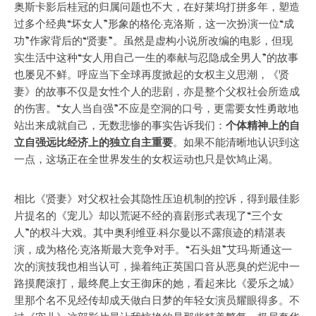
奥斯卡影后桂冠的归属问题也不大，在好莱坞打拼多年，塑造
过多个经典“坏女人”形象的格伦·克洛斯，这一次扮演一位“成
功”作家背后的“贤妻”。虽然是虚构小说所改编的电影，但现
实生活中这种“女人用自己一生的奉献与忍隐成全男人”的故事
也屡见不鲜。呼应当下全球再度掀起的女权主义思潮，《贤
妻》的故事不仅是女性个人的悲剧，亦是整个父权社会所造成
的伤害。“女人当自强”不应是空洞的口号，更需要女性勇敢地
站出来成就自己，无数悲惨的事实告诉我们：
个体精神上的自
立自强远比经济上的独立自主重要
。如果不能清晰地认识到这
一点，这场正在全世界发生的女权运动也只是饮鸠止渴。
相比《贤妻》对父权社会其隐性压迫机制的控诉，得到最佳影
片提名的《宠儿》却以荒诞不经的喜剧形式表现了“三个女
人”的权斗大戏。其中奥利维亚·科尔曼以不露痕迹的精湛表
演，成为格伦·克洛斯最大竞争对手。“石头姐”艾玛·斯通这一
次的演技我也相当认可，操着纯正英国口音从恶臭的烂泥中一
路摸爬滚打，最终爬上女王御床的她，看起来比《爱乐之城》
里那个名不见经传却成天做白日梦的年轻女演员耀眼得多。不