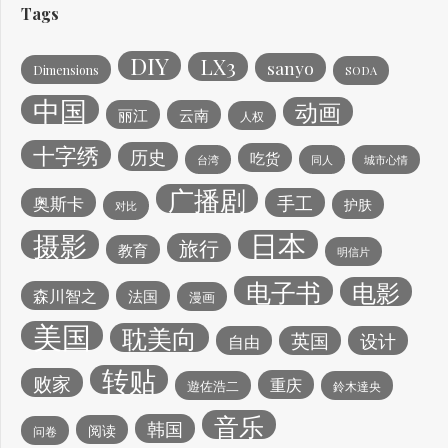
Tags
DIY
LX3
sanyo
Dimensions
SODA
中国
动画
丽江
云南
人权
十字绣
历史
吃货
台湾
同人
城市心情
广播剧
手工
奥斯卡
护肤
对比
日本
摄影
旅行
教育
明信片
电子书
电影
森川智之
法国
漫画
美国
耽美向
英国
设计
自由
转贴
败家
重庆
遊佐浩二
鈴木達央
音乐
韩国
阅读
问卷