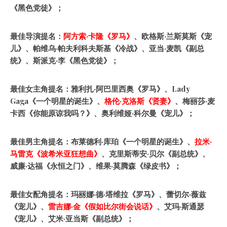
《黑色党徒》；
最佳导演提名：
阿方索
·
卡隆《罗马》
、欧格斯·兰斯莫斯《宠
儿》、帕维乌·帕夫利科夫斯基《冷战》、亚当·麦凯《副总
统》、斯派克·李《黑色党徒》；
最佳女主角提名：雅利扎·阿巴里西奥《罗马》、Lady
Gaga《一个明星的诞生》、
格伦
·
克洛斯《贤妻》
、梅丽莎·麦
卡西《你能原谅我吗？》、奥利维娅·科尔曼《宠儿》；
最佳男主角提名：布莱德利·库珀《一个明星的诞生》、
拉米
·
马雷克《波希米亚狂想曲》
、克里斯蒂安·贝尔《副总统》、
威廉·达福《永恒之门》、维果·莫腾森《绿皮书》；
最佳女配角提名：玛丽娜·德·塔维拉《罗马》、蕾切尔·薇兹
《宠儿》、
雷吉娜
·
金《假如比尔街会说话》
、艾玛·斯通瑟
《宠儿》、艾米·亚当斯《副总统》；