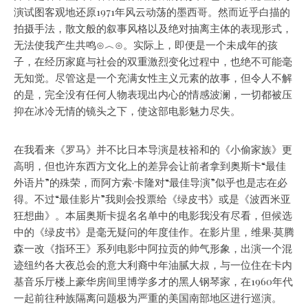
演试图客观地还原1971年风云动荡的墨西哥。然而近乎白描的
拍摄手法，散文般的叙事风格以及绝对抽离主体的表现形式，
无法使我产生共鸣⊙︿⊙。实际上，即便是一个未成年的孩
子，在经历家庭与社会的双重激烈变化过程中，也绝不可能毫
无知觉。尽管这是一个充满女性主义元素的故事，但令人不解
的是，完全没有任何人物表现出内心的情感波澜，一切都被压
抑在冰冷无情的镜头之下，使这部电影魅力尽失。
在我看来《罗马》并不比日本导演是枝裕和的《小偷家族》更
高明，但也许东西方文化上的差异会让前者拿到奥斯卡“最佳
外语片”的殊荣，而阿方索·卡隆对“最佳导演”似乎也是志在必
得。不过“最佳影片”我则会投票给《绿皮书》或是《波西米亚
狂想曲》。本届奥斯卡提名名单中的电影我没有尽看，但候选
中的《绿皮书》是毫无疑问的年度佳作。在影片里，维果·莫腾
森一改《指环王》系列电影中阿拉贡的帅气形象，出演一个混
迹纽约各大夜总会的意大利裔中年油腻大叔，与一位住在卡内
基音乐厅楼上豪华房间里博学多才的黑人钢琴家，在1960年代
一起前往种族隔离问题极为严重的美国南部地区进行巡演。