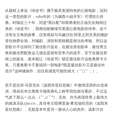
从题材上来说《绿皮书》属于极具美国特色的公路电影，说到
这一类型的影片，1989年的《为黛西小姐开车》可谓恒久经
典。时隔近三十年，同是“黑白配”却将两者的立场完全颠倒过
来的《绿皮书》，我相信能够续写美国公路电影的传奇。这个
没有女主角的故事，仅靠维叔与马赫沙拉·阿里之间关系的微妙
变化独撑全场，对编剧、演技和剪辑都是相当的考验。所以这
部影片不仅得到了最佳影片提名，在最佳原创剧本，最佳男主
角和最佳男配角这几项也是很有竞争力的选手，至于在最佳剪
辑上的提名，基本能让《绿皮书》锁定最佳影片这枚奥斯卡大
奖。只要奥斯卡不要搞同一部电影“既是最佳影片又是最佳外
语片”这种骚操作，但目前感觉可能性很大（￣□￣；）。
若不是拉米·马雷克在《波西米亚狂想曲》中激情澎湃的出色表
演，维叔在本次奥斯卡颁奖典礼上称帝我也相当看好，不过运
气差了那么一点点╮(￣⊿￣”)╭无奈。作为表现世界上最伟大
的摇滚乐队Queen，其传奇主唱弗雷迪·摩克瑞经历的《波西米
亚狂想曲》，无疑是本年度另一激动人心的杰作。该影片自