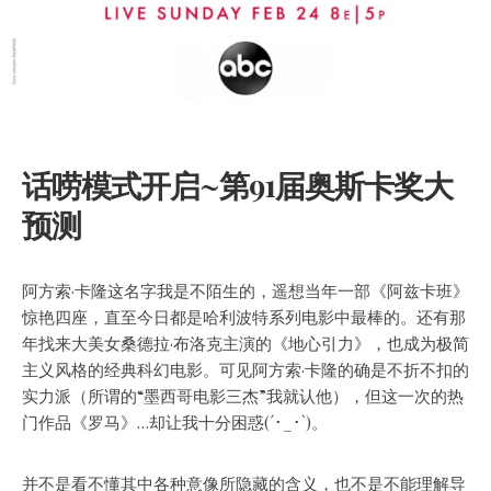
话唠模式开启~第91届奥斯卡奖大
预测
阿方索·卡隆这名字我是不陌生的，遥想当年一部《阿兹卡班》
惊艳四座，直至今日都是哈利波特系列电影中最棒的。还有那
年找来大美女桑德拉·布洛克主演的《地心引力》，也成为极简
主义风格的经典科幻电影。
可见阿方索·卡隆的确是不折不扣的
实力派（所谓的“墨西哥电影三杰”我就认他），但这一次的热
门作品《罗马》…却让我十分困惑(´･_･`)。
并不是看不懂其中各种意像所隐藏的含义，也不是不能理解导