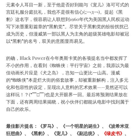
元素令人耳目一新，至于他是否好到能与《宠儿》洛可可式的
宫廷礼服分庭抗礼，我也不是很有信心(;￢д￢)。提起《黑
豹》这名字，很容易让人联想到1960年代为美国黑人民权运动
写下浓墨重彩篇章的“黑豹党”。尽管关于黑豹党的纷纷扰扰已
成为历史，但漫威第一部以黑人为主角的超级英雄电影却被冠
以“黑豹”的名号，双关的意图显而易见。
的确，Black Power在今年奥斯卡奖的各项提名当中都发挥了
不小的作用，在看到《蜘蛛侠：平行宇宙》之前，我原以为最
佳动画长片应是《犬之岛》，岂知一山更比一山高。漫威
的“蜘蛛侠”本是烂大街的俗套故事，却被重新解构，注入多元
化和包容性的设定，呈现出人意料的艺术效果——竟然还可以
这样玩！？(“▔□▔)也是大开眼界一回。最后将预测结果放在
下面，还有两周结果揭晓，祝小伙伴们都能从电影中找到属于
自己的欢乐。
最佳影片提名：《罗马》、《一个明星的诞生》、《波希米亚
狂想曲》、《黑豹》、《宠儿》、《副总统》、
《绿皮书》
、