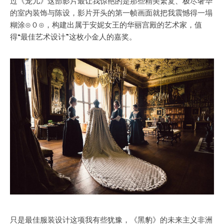
过《宠儿》这部影片最让我惊艳的是那些精美繁复、极尽奢华
的室内装饰与陈设，影片开头的第一帧画面就把我震憾得一塌
糊涂⊙０⊙，构建出属于安妮女王的华丽宫殿的艺术家，值
得“最佳艺术设计”这枚小金人的嘉奖。
只是最佳服装设计这项我有些犹豫，《黑豹》的未来主义非洲