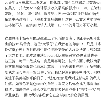
2018年11月在北美上映之后一路长红，如今全球票房已突破6.4
亿美刀，并成为2018全球票房收入最高的影片TOP 10。在诸如
复联3、黑豹、碟中谍6、侏罗纪世界2一系列商业巨制的激烈
角逐中杀进前十，《波西米亚狂想曲》这种小众文艺片显得有
些格格不入，能有如此骄人成绩，Queen的号召力不可小觑。
这届奥斯卡极有可能诞生第二个80后的影帝，他正是1981年出
生的拉米·马雷克。这位“大眼仔”在我仅有的印象中，只是《博
物馆奇妙夜》系列电影中那位年轻英俊的古埃及法老，勉强算
个大龙套吧。他本次主演Queen乐队主唱弗雷迪·摩克瑞也是一
波三折，终于一战成名，真是可喜可贺。技术方面，我认为最
佳剪辑与最佳混音也非本片莫属。《波希米亚狂想曲》这部电
影我之后会单开一篇细讲，它让我忆起遥远的高中时代，那些
沉迷于英美摇滚乐的日子，“朋克魂燃”是我对这部电影的私人
注解。如果你不是Queen的乐迷，看完之后你会成为弗雷迪的
粉丝；如果你是，那么这部电影将唤起那些关于“垮掉一代”的
深重乡愁……因此我能够理解它在全球如此卖座的原因。