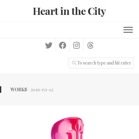
Skip
Heart in the City
to
content
WORKS
· 2019-02-12