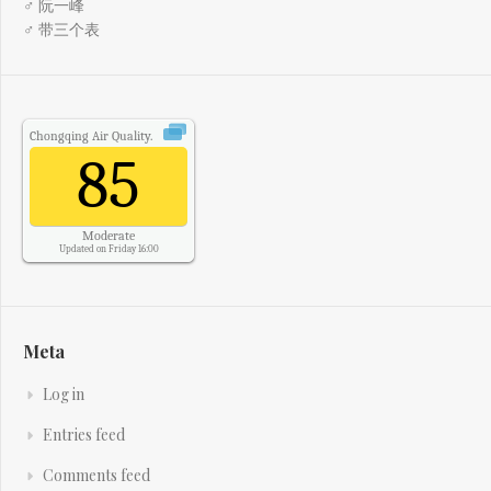
♂ 阮一峰
♂ 带三个表
Chongqing
Air Quality.
85
Moderate
Updated on Friday 16:00
Meta
Log in
Entries feed
Comments feed