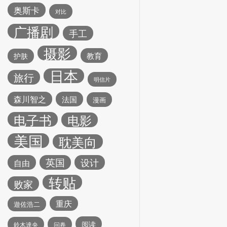
奥斯卡
对比
广播剧
手工
摄影
教育
护肤
日本
旅行
明信片
森川智之
法国
漫画
电子书
电影
美国
耽美向
英国
设计
自由
转贴
败家
重庆
遊佐浩二
阅读
鈴木達央
问卷