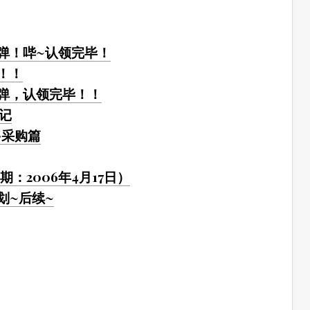
弹！哔~认领完毕！
！！
弹，认领完毕！！
小记
·采购篇
：2006年4月17日）
划~后续~