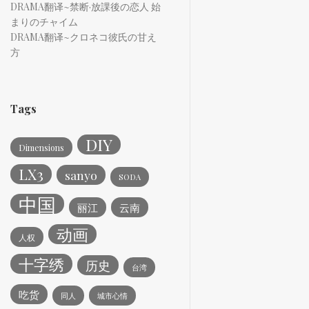
DRAMA翻译~禁断·放課後の恋人 始
まりのチャイム
DRAMA翻译~クロネコ彼氏の甘え
方
Tags
DIY
Dimensions
LX3
sanyo
SODA
中国
丽江
云南
动画
人权
十字绣
历史
台湾
吃货
同人
城市心情