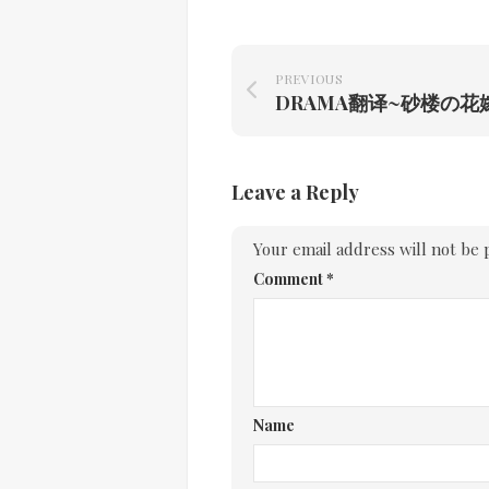
PREVIOUS
DRAMA翻译~砂楼の花
Leave a Reply
Your email address will not be 
Comment
*
Name