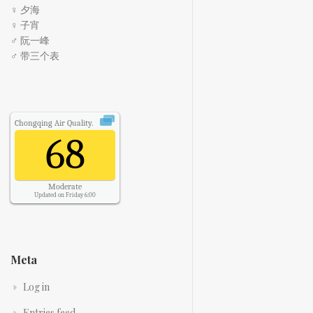
♀ 夕海
♀ 子宵
♂ 阮一峰
♂ 带三个表
Chongqing
Air Quality.
68
Moderate
Updated on Friday 6:00
Meta
Log in
Entries feed