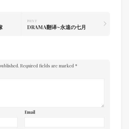
NEXT
嫁
DRAMA翻译~永遠の七月
published.
Required fields are marked
*
Email