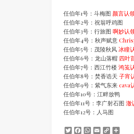
任伯年1号：斗梅图
颜言认
任伯年2号：祝翁呼鸡图
任伯年3号：行旅图
啊妙认
任伯年4号：秋声赋意
Chri
任伯年5号：茂陵秋风
冰瞳
任伯年6号：龙山落帽
四叶
任伯年7号：西江竹楼
鸿笺
任伯年8号：焚香诰天
子宵
任伯年9号：紫气东来
cav
任伯年10号：江畔放鸭
任伯年11号：李广射石图
澈
任伯年12号：人马图
Twitter
Facebook
WhatsApp
Email
Copy
Share