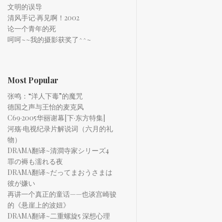
文明的误导
清风手记·再见啊！2002
论一个青年的死
呵呵~~我的摄影获奖了^^~
Most Popular
张鸣：“洋人下毒”的魔咒
德国之声与王怡的麦克风
C69·2005华丽谢幕[下·东方特集]
河殇·电视纪录片解说词（六月的礼
物）
DRAMA翻译~清澗寺家シリーズ4
罪の褥も濡れる夜
DRAMA翻译~だってまおうさまは
彼が嫌い
再讲一个真正的童话——也谈宫崎骏
的《悬崖上的波妞》
DRAMA翻译~二重螺旋5 深想心理