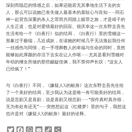
深刻而隐忍的情感之后，如果还能若无其事地生活下去的女
人，那么可以说她已丧失做人最基本的羞耻心与良知——同石
神一起背负深重的杀人之罪而共同踏上赎罪之旅，才是靖子的
人生正道，也是对爱情最好的回应。很庆幸这一次东野圭吾先
生没有给一个《白夜行》似的结局，《白夜行》里的雪穗这一
形象过于极端，几近成妖，在读她的时候几乎无法激起我任何
一丝感伤与同情，在一手埋葬数人的幸福与生命的同时，竟然
能够如此厚颜的存活下去实在让人作呕——尤其是看到雪穗对
年幼的继女所做的那些龌龊伎俩，我不禁仰声长叹：“这女人
已经疯了！”
与《白夜行》不同，《嫌疑人X的献身》这次东野圭吾先生给
了一个美好的结局，至少我认为这是唯一有可能美好的结局，
说是悲剧又是喜剧，说是喜剧又很悲剧——“假作真时真亦假，
无为有处有还无”——突然想起这《红楼梦》里的句子，我想这
也许是对《嫌疑人X的献身》最好的诠释。
Twitter
Facebook
WhatsApp
Email
Copy
Share