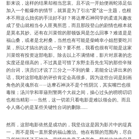
影来说，这样的结果却相当悲哀。且不说一开始便画蛇添足似
加入一个船爆炸的情节，就算是为了引出“爱”这一主题，也根
本不用这么拙劣的手法好不好？将达摩石神同学的柔道兴趣改
成了登山就相当令人匪夷所思，而且那段登山的剧情也根本就
是莫名其妙。还有在川菜馆的那顿饭局是怎么回事？难道是是
福山桑，或者是北村桑，当然也有可能是柴崎幸小姐想要吃川
菜，所以才搞出的这么一段？要不然，我看也很有可能是这家
川菜馆有投资这部电影。除去以上不满情绪，影片对原著的忠
实度还是很高的，不过真是可惜了东野圭吾先生写的那些辛辣
的台词，演员们才说了三分之一不到的量，若能全让讲出来的
话，我对这部电影的评价肯定会高很多。因为这些台词是刻画
角色的灵魂所在——达摩石神决不是个性阴沉，其实嘴巴也很
毒辣；汤川学和草薙刑警两个大叔之间，操心过头的唠唠叨叨
也相当精彩——当然，这一切若只看电影是难以领会的。而且
令人痛心的是某些关键性台词的删除……
然而，这部电影依然是成功的，我坚信这是因为影片中的堤真
一，而不是我一直所爱的福山雅治。他在有限的范围内，尽自