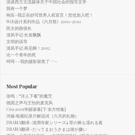
浅谈西方主流媒体关于中国社会的报导文学
我有一个梦
响应~我正在抄写世界人权宣言！您也加入吧！
Web设计系列作品《六月祭》2001-2010
民主的路很长
清风手记·长发飘飘
文明的误导
清风手记·再见啊！2002
论一个青年的死
呵呵~~我的摄影获奖了^^~
Most Popular
张鸣：“洋人下毒”的魔咒
德国之声与王怡的麦克风
C69·2005华丽谢幕[下·东方特集]
河殇·电视纪录片解说词（六月的礼物）
DRAMA翻译~清澗寺家シリーズ4 罪の褥も濡れる夜
DRAMA翻译~だってまおうさまは彼が嫌い