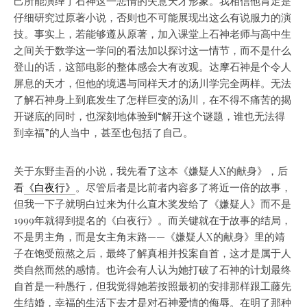
己所能演绎了石神这一悲情的失意天才形象。我相信他肯定是
仔细研究过原著小说，否则也不可能展现出这么有说服力的演
技。事实上，若能够遵从原著，加入课堂上石神老师与高中生
之间关于数学这一学问的看法加以探讨这一情节，而不是什么
登山的话，这部电影的整体感会大有改观。达摩石神是个令人
屏息的天才，但他的境遇与同样天才的汤川学完全两样。无法
了解石神身上到底发生了怎样巨变的汤川，在不得不痛苦的揭
开谜底的同时，也深刻地体验到“解开这个谜题，谁也无法得
到幸福”的人当中，甚至也包括了自己。
关于东野圭吾的小说，我先看了这本《嫌疑人X的献身》，后
看
《白夜行》
。尽管后者是比前者内容多了将近一倍的故事，
但我一下子就明白过来为什么直木奖发给了《嫌疑人》而不是
1999年就得到提名的《白夜行》。而关键就在于故事的结局，
不是男主角，而是女主角末路——《嫌疑人X的献身》里的靖
子在饱受煎熬之后，最终了解真相并投案自首，这才是属于人
类自然而然的感情。也许会有人认为她打破了石神的计划最终
自首是一种愚行，但我觉得她若按照最初的安排那样跟工藤先
生结婚，幸福的生活下去才是对石神爱情的侮辱。在明了那种