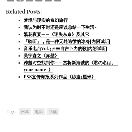
Link
Related Posts:
梦境与现实的奇幻旅行
我认为时不时还是应该总结一下生活~
繁花夜宴——《迷失东京》及其它
「聆听」，是一种无处逃循的冰冷[内附试听]
音乐电台Vol.3@来自吉卜力的歌[内附试听]
吴宇森之《赤壁》
跨越时空找到你——赏析新海诚的《君の名は。-
your name-》
PSS宣传海报系列作品《秒速5厘米》
Tags:
日本
电影
阅读