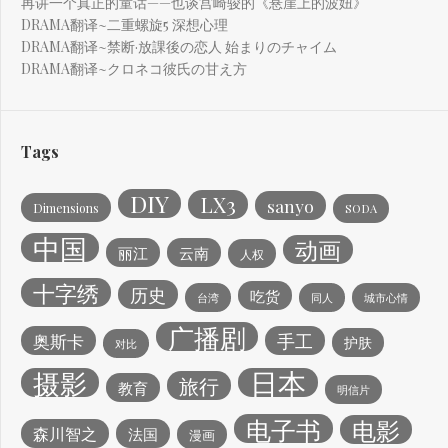
再讲一个真正的童话——也谈宫崎骏的《悬崖上的波妞》
DRAMA翻译~二重螺旋5 深想心理
DRAMA翻译~禁断·放課後の恋人 始まりのチャイム
DRAMA翻译~クロネコ彼氏の甘え方
Tags
DIY
LX3
sanyo
Dimensions
SODA
中国
动画
丽江
云南
人权
十字绣
历史
吃货
台湾
同人
城市心情
广播剧
手工
奥斯卡
护肤
对比
日本
摄影
旅行
教育
明信片
电子书
电影
森川智之
法国
漫画