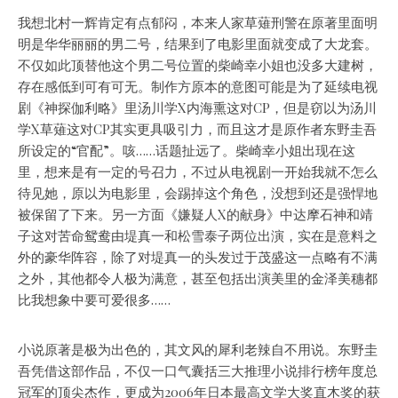
我想北村一辉肯定有点郁闷，本来人家草薙刑警在原著里面明
明是华华丽丽的男二号，结果到了电影里面就变成了大龙套。
不仅如此顶替他这个男二号位置的柴崎幸小姐也没多大建树，
存在感低到可有可无。
制作方原本的意图可能是为了延续电视
剧《神探伽利略》里汤川学X内海熏这对CP，但是窃以为汤川
学X草薙这对CP其实更具吸引力，而且这才是原作者东野圭吾
所设定的“官配”。咳……话题扯远了。柴崎幸小姐出现在这
里，想来是有一定的号召力，不过从电视剧一开始我就不怎么
待见她，原以为电影里，会踢掉这个角色，没想到还是强悍地
被保留了下来。另一方面《嫌疑人X的献身》中达摩石神和靖
子这对苦命鸳鸯由堤真一和松雪泰子两位出演，实在是意料之
外的豪华阵容，除了对堤真一的头发过于茂盛这一点略有不满
之外，其他都令人极为满意，甚至包括出演美里的金泽美穗都
比我想象中要可爱很多……
小说原著是极为出色的，其文风的犀利老辣自不用说。东野圭
吾凭借这部作品，不仅一口气囊括三大推理小说排行榜年度总
冠军的顶尖杰作，更成为2006年日本最高文学大奖直木奖的获