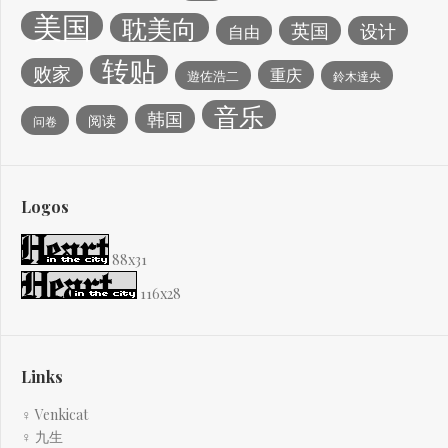
美国
耽美向
英国
设计
自由
转贴
败家
重庆
遊佐浩二
鈴木達央
音乐
韩国
阅读
问卷
Logos
88x31
116x28
Links
♀ Venkicat
♀ 九生