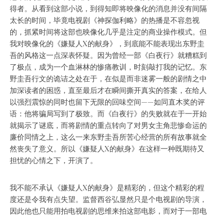
得者。从看到这部小说，到得知即将映像化的消息并没有间隔
太长的时间，毕竟电视剧《神探伽利略》的热播是不容忽视
的，抓紧时间将这部也映像化几乎是注定的商业操作模式。但
我对映像化的《嫌疑人X的献身》，到底能不能表现出东野圭
吾的风格这一点深表怀疑。因为曾经一部《白夜行》就糟糕到
了极点，成为一个血淋林的惨痛教训，时刻敲打我的记忆。东
野圭吾行文的诡诘之处在于，在似是而非迷雾一般的剧情之中
加深读者的困惑，直至最后才在瞬间撕开真实的答案，在给人
以强烈震惊的同时也留下无限的回味空间——如同直木奖的评
语：他将骗局写到了极致。而《白夜行》的失败就在于一开始
就揭示了谜底，而将剧情的重点转向了对男女主角悲惨命运的
廉价同情之上，这么一来东野圭吾所苦心经营的所有故事就全
然丧失了意义。所以《嫌疑人X的献身》在这样一种既期待又
担忧的心情之下，开演了。
我不能不承认《嫌疑人X的献身》是精彩的，但这个精彩的程
度还是令我有点失望。监督西谷弘显然只是个电视剧的导演，
因此他也只能用拍电视剧的思维来拍这部电影，而对于一部电