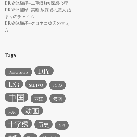
DRAMA翻译~二重螺旋5 深想心理
DRAMA翻译~禁断·放課後の恋人 始
まりのチャイム
DRAMA翻译~クロネコ彼氏の甘え
方
Tags
DIY
Dimensions
LX3
sanyo
SODA
中国
丽江
云南
动画
人权
十字绣
历史
台湾