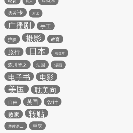
吃货
同人
城市心情
奥斯卡
对比
广播剧
手工
摄影
教育
护肤
日本
旅行
明信片
森川智之
法国
漫画
电子书
电影
美国
耽美向
英国
设计
自由
转贴
败家
重庆
遊佐浩二