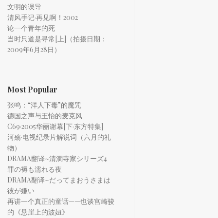
文明的误导
清风手记·再见啊！2002
论一个青年的死
当时只道是寻常[上]（拍摄日期：
2009年6月28日）
Most Popular
张鸣：“洋人下毒”的魔咒
德国之声与王怡的麦克风
C69·2005华丽谢幕[下·东方特集]
河殇·电视纪录片解说词（六月的礼
物）
DRAMA翻译~清澗寺家シリーズ4
罪の褥も濡れる夜
DRAMA翻译~だってまおうさまは
彼が嫌い
再讲一个真正的童话——也谈宫崎骏
的《悬崖上的波妞》