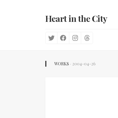
Skip
to
content
Heart in the City
WORKS
· 2004-04-26