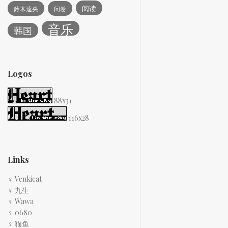
阅读
鈴木達央
问卷
音乐
韩国
Logos
88x31
116x28
Links
♀ Venkicat
♀ 九生
♀ Wawa
♀ 0680
♀ 猫鱼