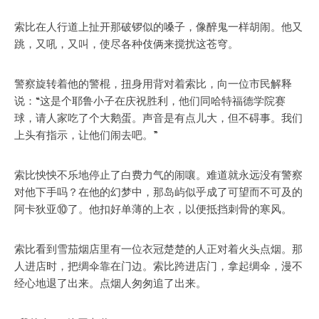
索比在人行道上扯开那破锣似的嗓子，像醉鬼一样胡闹。他又
跳，又吼，又叫，使尽各种伎俩来搅扰这苍穹。
警察旋转着他的警棍，扭身用背对着索比，向一位市民解释
说：“这是个耶鲁小子在庆祝胜利，他们同哈特福德学院赛
球，请人家吃了个大鹅蛋。声音是有点儿大，但不碍事。我们
上头有指示，让他们闹去吧。”
索比怏怏不乐地停止了白费力气的闹嚷。难道就永远没有警察
对他下手吗？在他的幻梦中，那岛屿似乎成了可望而不可及的
阿卡狄亚⑩了。他扣好单薄的上衣，以便抵挡刺骨的寒风。
索比看到雪茄烟店里有一位衣冠楚楚的人正对着火头点烟。那
人进店时，把绸伞靠在门边。索比跨进店门，拿起绸伞，漫不
经心地退了出来。点烟人匆匆追了出来。