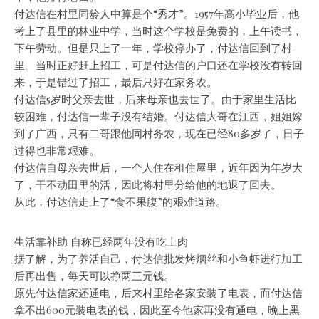
付达信在村里同龄人中算是个“秀才”。1957年高小毕业后，他
考上了县里的林业中学，当时这个学校是免费的，上午读书，
下午劳动。但是只上了一年，学校停办了，付达信回到了村
里。当时正好赶上招工，可是付达信的户口还在学校没有转回
来，于是错过了招工，最后只好在家务农。
付达信5岁时父亲去世，后来母亲也去世了。由于家里生活比
较困难，付达信一辈子没有结婚。付达信大哥在江西，姐姐嫁
到了广西，只有二哥跟他同村务农，现在已经80多岁了，日子
过得也非常艰难。
付达信自母亲去世后，一个人住在租住屋里，近年因为年岁大
了，干不动田里的活，因此将村里分给他的地退了回去。
从此，付达信走上了“食不果腹”的艰难道路。
生活靠补助 自称已经两年没有吃上肉
据了解，为了养活自己，付达信批发烤烟丝和小鱼虾进行加工
后再出售，每天可以挣两三元钱。
原先付达信家还通电，后来村里给各家安装了电表，而付达信
拿不出600元装电表的钱，因此至今他家再没有通电，晚上黑