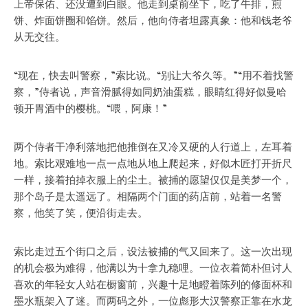
上帝保佑、还没遭到白眼。他走到桌前坐下，吃了牛排，煎
饼、炸面饼圈和馅饼。然后，他向侍者坦露真象：他和钱老爷
从无交往。
“现在，快去叫警察，”索比说。“别让大爷久等。”“用不着找警
察，”侍者说，声音滑腻得如同奶油蛋糕，眼睛红得好似曼哈
顿开胃酒中的樱桃。“喂，阿康！”
两个侍者干净利落地把他推倒在又冷又硬的人行道上，左耳着
地。索比艰难地一点一点地从地上爬起来，好似木匠打开折尺
一样，接着拍掉衣服上的尘土。被捕的愿望仅仅是美梦一个，
那个岛子是太遥远了。相隔两个门面的药店前，站着一名警
察，他笑了笑，便沿街走去。
索比走过五个街口之后，设法被捕的气又回来了。这一次出现
的机会极为难得，他满以为十拿九稳哩。一位衣着简朴但讨人
喜欢的年轻女人站在橱窗前，兴趣十足地瞪着陈列的修面杯和
墨水瓶架入了迷。而两码之外，一位彪形大汉警察正靠在水龙