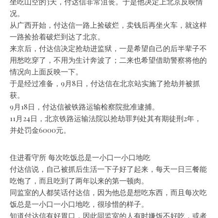
坐吃山空的3天，付达信非常沮丧。于是他决定上北京反映情
况。
从广西开始，付达信一路上捡破烂，卖钱后再坐火车，就这样
一路捡拾着破烂到达了北京。
来京后，付达信决定抢劫进监狱，一是希望自己的后半辈子不
用愁吃穿了，不用为生计奔波了；二来也希望借助警察将他的
情况向上面反映一下。
于是经过准备，9月8日，付达信在北京站实施了抢劫并被抓
获。
9月18日，付达信被铁路运输检察院批准逮捕。
11月24日，北京铁路运输法院以抢劫罪判处其有期徒刑2年，
并处罚金6000元。
住进看守所 每次吃饭总是一小口一小口地吃
付达信说，自己被抓后生活一下子好了起来，每天一日三餐能
吃饱了，而且吃到了两年以来的第一顿肉。
同监室的人都笑话付达信，因为他总是想吃东西，而且每次吃
饭总是一小口一小口地吃，很珍惜的样子。
知道付达信有好胃口，因此同监室的人有时嫌饭不好吃，或者