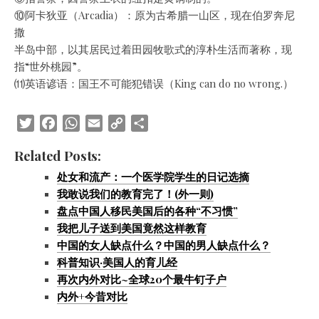
⑩阿卡狄亚（Arcadia）：原为古希腊一山区，现在伯罗奔尼
撒
半岛中部，以其居民过着田园牧歌式的淳朴生活而著称，现
指“世外桃园”。
⑾英语谚语：国王不可能犯错误（King can do no wrong.）
Twitter
Facebook
WhatsApp
Email
Copy
Share
Link
Related Posts:
处女和流产：一个医学院学生的日记选摘
我敢说我们的教育完了！(外一则)
盘点中国人移民美国后的各种“不习惯”
我把儿子送到美国竟然这样教育
中国的女人缺点什么？中国的男人缺点什么？
科普知识·美国人的育儿经
再次内外对比~全球20个最牛钉子户
内外+今昔对比