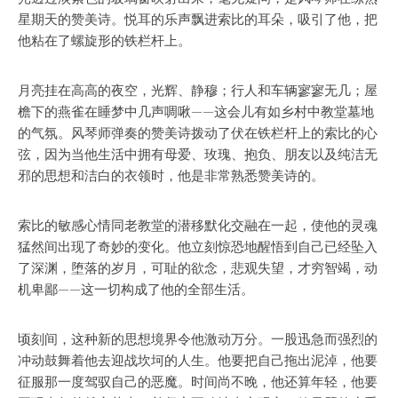
星期天的赞美诗。悦耳的乐声飘进索比的耳朵，吸引了他，把
他粘在了螺旋形的铁栏杆上。
月亮挂在高高的夜空，光辉、静穆；行人和车辆寥寥无几；屋
檐下的燕雀在睡梦中几声啁啾——这会儿有如乡村中教堂墓地
的气氛。风琴师弹奏的赞美诗拨动了伏在铁栏杆上的索比的心
弦，因为当他生活中拥有母爱、玫瑰、抱负、朋友以及纯洁无
邪的思想和洁白的衣领时，他是非常熟悉赞美诗的。
索比的敏感心情同老教堂的潜移默化交融在一起，使他的灵魂
猛然间出现了奇妙的变化。他立刻惊恐地醒悟到自己已经坠入
了深渊，堕落的岁月，可耻的欲念，悲观失望，才穷智竭，动
机卑鄙——这一切构成了他的全部生活。
顷刻间，这种新的思想境界令他激动万分。一股迅急而强烈的
冲动鼓舞着他去迎战坎坷的人生。他要把自己拖出泥淖，他要
征服那一度驾驭自己的恶魔。时间尚不晚，他还算年轻，他要