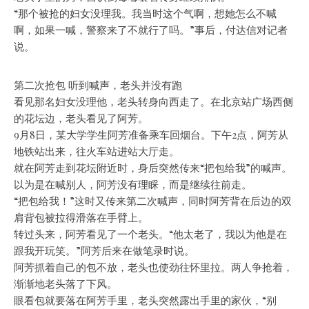
“那个被抢的妇女没理我。我当时这个气啊，想她怎么不喊
啊，如果一喊，警察来了不就行了吗。”事后，付达信对记者
说。
第二次抢包 听到喊声，老头并没有跑
看见那名妇女没理他，老头转身向西走了。在北京站广场西侧
的花坛边，老头看见了阿芳。
9月8日，某大学学生阿芳准备乘车回烟台。下午2点，阿芳从
地铁站出来，往火车站进站大厅走。
就在阿芳走到花坛附近时，身后突然传来“把包给我”的喊声。
以为是在喊别人，阿芳没有理睬，而是继续往前走。
“把包给我！”这时又传来第二次喊声，同时阿芳背在后边的双
肩背包被拉得滑落在手臂上。
转过头来，阿芳看见了一个老头。“他太老了，我以为他是在
跟我开玩笑。”阿芳后来在做笔录时说。
阿芳抓着自己的包不放，老头也使劲往怀里拉。两人争抢着，
渐渐地老头落了下风。
眼看包就要落在阿芳手里，老头突然露出手里的家伙，“别