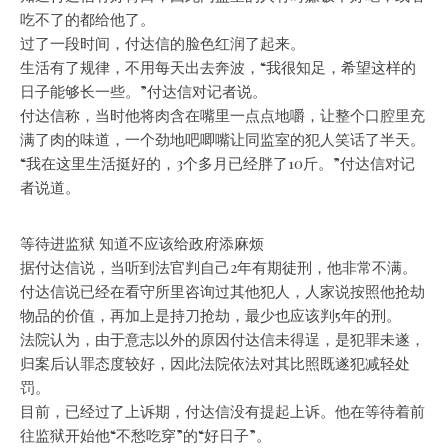
吃不了的都给他了。
过了一段时间，付达信的脸色红润了起来。
生活有了规律，不用每天出去奔波，“我很知足，希望这样的
日子能够长一些。”付达信对记者说。
付达信称，当时他将肉含在嘴里一点点地嚼，让整个口腔里充
满了肉的味道，一个劲地吧唧嘴让同监室的犯人笑话了半天。
“我在这里生活挺好的，3个多月已经胖了10斤。”付达信对记
者说道。
等待进监狱 知道不应该给政府添麻烦
据付达信说，当听到法官判自己2年有期徒刑，他非常不满。
付达信说已经在看守所里咨询过其他犯人，人家说按照他抢劫
物品的价值，再加上是持刀抢劫，最少也应该判5年的刑。
法院认为，由于意志以外的原因付达信未得逞，是犯罪未遂，
归案后认罪态度较好，因此法院依法对其比照既遂犯减轻处
罚。
目前，已经过了上诉期，付达信没有提起上诉。他在等待着前
往监狱开始他“不愁吃穿”的“好日子”。