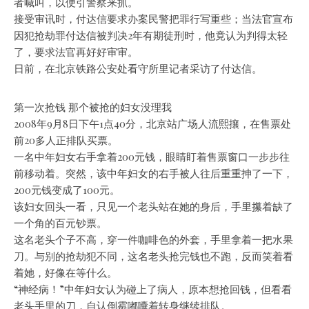
者喊叫，以便引警察来抓。
接受审讯时，付达信要求办案民警把罪行写重些；当法官宣布
因犯抢劫罪付达信被判决2年有期徒刑时，他竟认为判得太轻
了，要求法官再好好审审。
日前，在北京铁路公安处看守所里记者采访了付达信。
第一次抢钱 那个被抢的妇女没理我
2008年9月8日下午1点40分，北京站广场人流熙攘，在售票处
前20多人正排队买票。
一名中年妇女右手拿着200元钱，眼睛盯着售票窗口一步步往
前移动着。突然，该中年妇女的右手被人往后重重抻了一下，
200元钱变成了100元。
该妇女回头一看，只见一个老头站在她的身后，手里攥着缺了
一个角的百元钞票。
这名老头个子不高，穿一件咖啡色的外套，手里拿着一把水果
刀。与别的抢劫犯不同，这名老头抢完钱也不跑，反而笑着看
着她，好像在等什么。
“神经病！”中年妇女认为碰上了病人，原本想抢回钱，但看看
老头手里的刀，自认倒霉嘟囔着转身继续排队。