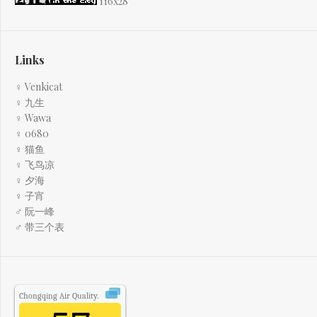
116x28
Links
♀ Venkicat
♀ 九生
♀ Wawa
♀ 0680
♀ 猫鱼
♀ 飞鸟凉
♀ 夕海
♀ 子宵
♂ 阮一峰
♂ 带三个表
Chongqing
Air Quality.