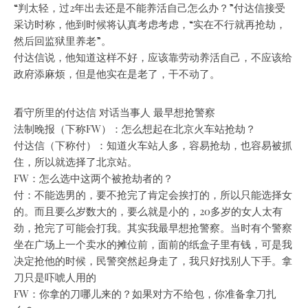
“判太轻，过2年出去还是不能养活自己怎么办？”付达信接受
采访时称，他到时候将认真考虑考虑，“实在不行就再抢劫，
然后回监狱里养老”。
付达信说，他知道这样不好，应该靠劳动养活自己，不应该给
政府添麻烦，但是他实在是老了，干不动了。
看守所里的付达信 对话当事人 最早想抢警察
法制晚报（下称FW）：怎么想起在北京火车站抢劫？
付达信（下称付）：知道火车站人多，容易抢劫，也容易被抓
住，所以就选择了北京站。
FW：怎么选中这两个被抢劫者的？
付：不能选男的，要不抢完了肯定会挨打的，所以只能选择女
的。而且要么岁数大的，要么就是小的，20多岁的女人太有
劲，抢完了可能会打我。其实我最早想抢警察。当时有个警察
坐在广场上一个卖水的摊位前，面前的纸盒子里有钱，可是我
决定抢他的时候，民警突然起身走了，我只好找别人下手。拿
刀只是吓唬人用的
FW：你拿的刀哪儿来的？如果对方不给包，你准备拿刀扎