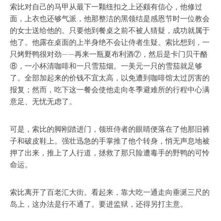
索比对自己的马甲从最下一颗纽扣之上还颇有信心，他修过
面，上衣也还够气派，他那整洁的黑领结是感恩节时一位教会
的女士送给他的。只要他到餐桌之前不被人猜疑，成功就属于
他了。他露在桌面的上半身绝不会让侍者生疑。索比想到，一
只烤野鸭很对劲——再来一瓶夏布利酒⑦，然后是卡门贝干酪
⑧，一小杯清咖啡和一只雪茄烟。一美元一只的雪茄就足够
了。全部加起来的价钱不宜太高，以免遭到咖啡馆太过厉害的
报复；然而，吃下这一餐会使他走向冬季避难所的行程中心满
意足、无忧无虑了。
可是，索比的脚刚踏进门，领班侍者的眼睛便落在了他那旧裤
子和破皮鞋上。强壮迅急的手掌推了他个转身，悄无声息地被
押了出来，推上了人行道，拯救了那只险遭毒手的野鸭的可怜
命运。
索比离开了百老汇大街。看起来，靠大吃一通走向垂涎三尺的
岛上，这办法是行不通了。要进监狱，还得另打主意。