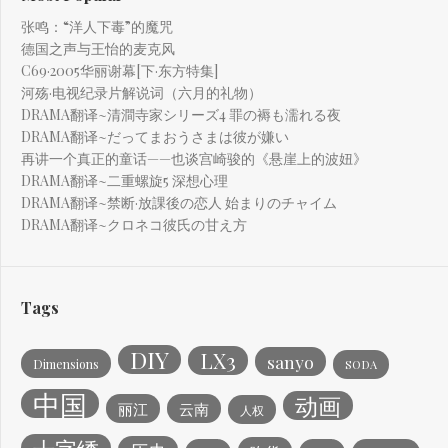
张鸣：“洋人下毒”的魔咒
德国之声与王怡的麦克风
C69·2005华丽谢幕[下·东方特集]
河殇·电视纪录片解说词（六月的礼物）
DRAMA翻译~清澗寺家シリーズ4 罪の褥も濡れる夜
DRAMA翻译~だってまおうさまは彼が嫌い
再讲一个真正的童话——也谈宫崎骏的《悬崖上的波妞》
DRAMA翻译~二重螺旋5 深想心理
DRAMA翻译~禁断·放課後の恋人 始まりのチャイム
DRAMA翻译~クロネコ彼氏の甘え方
Tags
DIY
LX3
sanyo
Dimensions
SODA
中国
动画
丽江
云南
人权