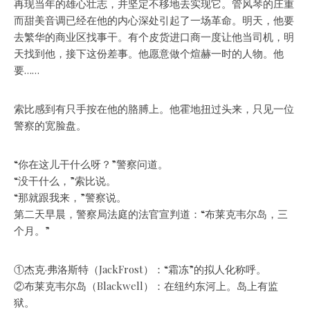
再现当年的雄心壮志，并坚定不移地去实现它。管风琴的庄重
而甜美音调已经在他的内心深处引起了一场革命。明天，他要
去繁华的商业区找事干。有个皮货进口商一度让他当司机，明
天找到他，接下这份差事。他愿意做个煊赫一时的人物。他
要……
索比感到有只手按在他的胳膊上。他霍地扭过头来，只见一位
警察的宽脸盘。
“你在这儿干什么呀？”警察问道。
“没干什么，”索比说。
“那就跟我来，”警察说。
第二天早晨，警察局法庭的法官宣判道：“布莱克韦尔岛，三
个月。”
①杰克·弗洛斯特（JackFrost）：“霜冻”的拟人化称呼。
②布莱克韦尔岛（Blackwell）：在纽约东河上。岛上有监
狱。