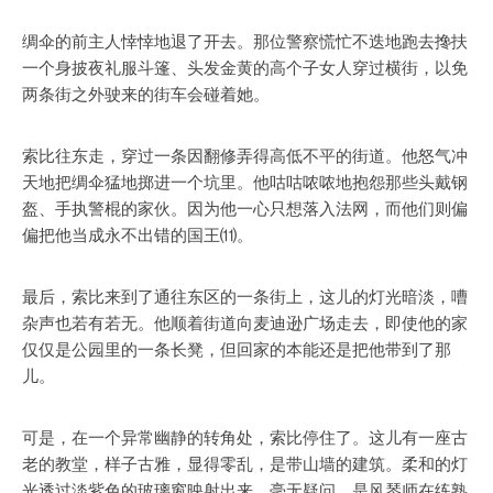
绸伞的前主人悻悻地退了开去。那位警察慌忙不迭地跑去搀扶
一个身披夜礼服斗篷、头发金黄的高个子女人穿过横街，以免
两条街之外驶来的街车会碰着她。
索比往东走，穿过一条因翻修弄得高低不平的街道。他怒气冲
天地把绸伞猛地掷进一个坑里。他咕咕哝哝地抱怨那些头戴钢
盔、手执警棍的家伙。因为他一心只想落入法网，而他们则偏
偏把他当成永不出错的国王⑾。
最后，索比来到了通往东区的一条街上，这儿的灯光暗淡，嘈
杂声也若有若无。他顺着街道向麦迪逊广场走去，即使他的家
仅仅是公园里的一条长凳，但回家的本能还是把他带到了那
儿。
可是，在一个异常幽静的转角处，索比停住了。这儿有一座古
老的教堂，样子古雅，显得零乱，是带山墙的建筑。柔和的灯
光透过淡紫色的玻璃窗映射出来，毫无疑问，是风琴师在练熟