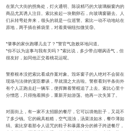
在第六大街的拐角处，灯火通明、陈设精巧的大玻璃橱窗内的
商品尤其诱人注目。索比捡起一块鹅卵石，向玻璃窗砸去。人
们从转弯处奔来，领头的就是一位巡警。索比一动不动地站在
原地，两手插在裤袋里，对着黄铜纽扣微笑⑨。
“肇事的家伙跑哪儿去了？”警官气急败坏地问道。
“你不以为这事与我有关吗？”索比说，多少带点嘲讽语气，但
很友好，如同他正交着桃花运呢。
警察根本没把索比看成作案对象。毁坏窗子的人绝对不会留在
现场与法律的宠臣攀谈，早就溜之大吉啦。警察看到半条街外
有个人正跑去赶一辆车，便挥舞着警棍追了上去。索比心里十
分憎恶，只得拖着脚步，重新开始游荡。他再一次失算了。
对面街上，有一家不太招眼的餐厅，它可以填饱肚子，又花不
了多少钱。它的碗具粗糙，空气混浊，汤菜淡如水，餐巾薄如
绢。索比穿着那令人诅咒的鞋子和暴露身分的裤子跨进餐厅，