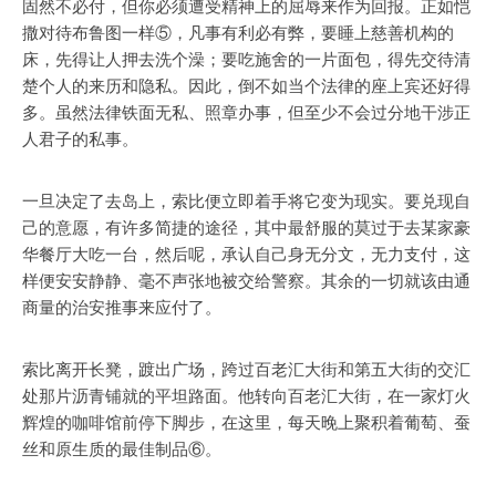
固然不必付，但你必须遭受精神上的屈辱来作为回报。正如恺
撒对待布鲁图一样⑤，凡事有利必有弊，要睡上慈善机构的
床，先得让人押去洗个澡；要吃施舍的一片面包，得先交待清
楚个人的来历和隐私。因此，倒不如当个法律的座上宾还好得
多。虽然法律铁面无私、照章办事，但至少不会过分地干涉正
人君子的私事。
一旦决定了去岛上，索比便立即着手将它变为现实。要兑现自
己的意愿，有许多简捷的途径，其中最舒服的莫过于去某家豪
华餐厅大吃一台，然后呢，承认自己身无分文，无力支付，这
样便安安静静、毫不声张地被交给警察。其余的一切就该由通
商量的治安推事来应付了。
索比离开长凳，踱出广场，跨过百老汇大街和第五大街的交汇
处那片沥青铺就的平坦路面。他转向百老汇大街，在一家灯火
辉煌的咖啡馆前停下脚步，在这里，每天晚上聚积着葡萄、蚕
丝和原生质的最佳制品⑥。