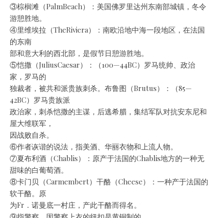
③棕榈滩（PalmBeach）：美国佛罗里达州东南部城镇，冬令
游憩胜地。
④里维埃拉（TheRiviera）：南欧沿地中海一段地区，在法国
的东南
部和意大利的西北部，是假节日憩游胜地。
⑤恺撒（JuliusCaesar）：（100—44BC）罗马统帅、政治
家，罗马的
独裁者，被共和派贵族刺杀。布鲁图（Brutus）：（85—
42BC）罗马贵族派
政治家，刺杀恺撒的主谋，后逃希腊，集结军队对抗安东尼和
屋大维联军，
因战败自杀。
⑥作者诙谐的说法，指美酒、华丽衣物和上流人物。
⑦夏布利酒（Chablis）：原产于法国的Chablis地方的一种无
甜味的白葡萄酒。
⑧卡门贝（Carmembert）干酪（Cheese）：一种产于法国的
软干酪。原
为Fr．诺曼底一村庄，产此干酪而得名。
⑨指警察，因警察上衣的纽扣是黄铜制的。