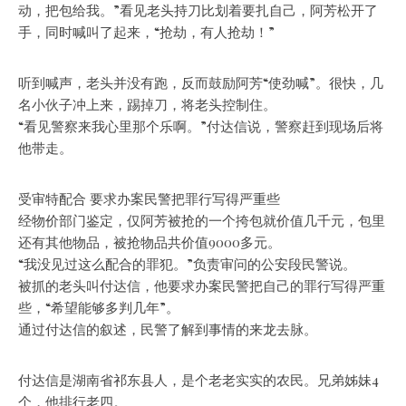
动，把包给我。”看见老头持刀比划着要扎自己，阿芳松开了
手，同时喊叫了起来，“抢劫，有人抢劫！”
听到喊声，老头并没有跑，反而鼓励阿芳“使劲喊”。很快，几
名小伙子冲上来，踢掉刀，将老头控制住。
“看见警察来我心里那个乐啊。”付达信说，警察赶到现场后将
他带走。
受审特配合 要求办案民警把罪行写得严重些
经物价部门鉴定，仅阿芳被抢的一个挎包就价值几千元，包里
还有其他物品，被抢物品共价值9000多元。
“我没见过这么配合的罪犯。”负责审问的公安段民警说。
被抓的老头叫付达信，他要求办案民警把自己的罪行写得严重
些，“希望能够多判几年”。
通过付达信的叙述，民警了解到事情的来龙去脉。
付达信是湖南省祁东县人，是个老老实实的农民。兄弟姊妹4
个，他排行老四。