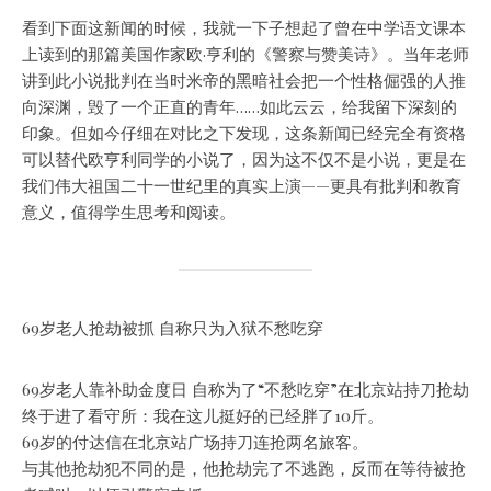
看到下面这新闻的时候，我就一下子想起了曾在中学语文课本
上读到的那篇美国作家欧·亨利的《警察与赞美诗》。当年老师
讲到此小说批判在当时米帝的黑暗社会把一个性格倔强的人推
向深渊，毁了一个正直的青年……如此云云，给我留下深刻的
印象。
但如今仔细在对比之下发现，这条新闻已经完全有资格
可以替代欧亨利同学的小说了，因为这不仅不是小说，更是在
我们伟大祖国二十一世纪里的真实上演——更具有批判和教育
意义，值得学生思考和阅读。
69岁老人抢劫被抓 自称只为入狱不愁吃穿
69岁老人靠补助金度日 自称为了“不愁吃穿”在北京站持刀抢劫
终于进了看守所：我在这儿挺好的已经胖了10斤。
69岁的付达信在北京站广场持刀连抢两名旅客。
与其他抢劫犯不同的是，他抢劫完了不逃跑，反而在等待被抢