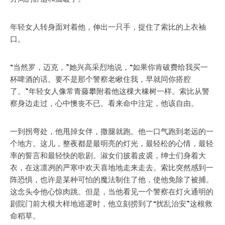
年轻女人转身面对着他，伸出一只手，捉住了索比的上衣袖
口。
“当然罗，迈克，”她兴高采烈地说，“如果你肯破费给我买一
杯啤酒的话。要不是那个警察老瞅住我，早就同你搭腔
了。”年轻女人像常青藤攀附着他这棵大橡树一样。索比从警
察身边走过，心中懊丧不已。看来命中注定，他该自由。
一到拐弯处，他甩掉女伴，撒腿就跑。他一口气跑到老远的一
个地方。这儿，整夜都是最明亮的灯光，最轻松的心情，最轻
率的誓言和最轻快的歌剧。淑女们披着皮裘，绅士们身着大
衣，在这凛冽的严寒中欢天喜地地走来走去。索比突然感到一
阵恐惧，也许是某种可怕的魔法制住了他，使他免除了被捕。
这念头令他心惊肉跳。但是，当他看见一个警察在灯火通明的
剧院门前大模大样地巡逻时，他立刻捞到了“扰乱治安”这根救
命稻草。