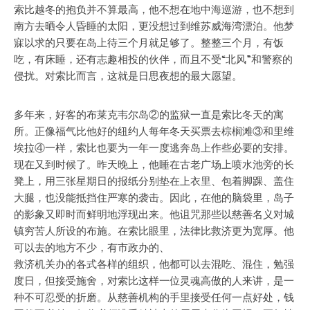
索比越冬的抱负并不算最高，他不想在地中海巡游，也不想到
南方去晒令人昏睡的太阳，更没想过到维苏威海湾漂泊。他梦
寐以求的只要在岛上待三个月就足够了。整整三个月，有饭
吃，有床睡，还有志趣相投的伙伴，而且不受“北风”和警察的
侵扰。对索比而言，这就是日思夜想的最大愿望。
多年来，好客的布莱克韦尔岛②的监狱一直是索比冬天的寓
所。正像福气比他好的纽约人每年冬天买票去棕榈滩③和里维
埃拉④一样，索比也要为一年一度逃奔岛上作些必要的安排。
现在又到时候了。昨天晚上，他睡在古老广场上喷水池旁的长
凳上，用三张星期日的报纸分别垫在上衣里、包着脚踝、盖住
大腿，也没能抵挡住严寒的袭击。因此，在他的脑袋里，岛子
的影象又即时而鲜明地浮现出来。他诅咒那些以慈善名义对城
镇穷苦人所设的布施。在索比眼里，法律比救济更为宽厚。他
可以去的地方不少，有市政办的、
救济机关办的各式各样的组织，他都可以去混吃、混住，勉强
度日，但接受施舍，对索比这样一位灵魂高傲的人来讲，是一
种不可忍受的折磨。从慈善机构的手里接受任何一点好处，钱