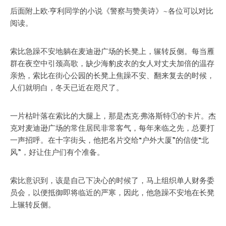
后面附上欧·亨利同学的小说《警察与赞美诗》~各位可以对比
阅读。
索比急躁不安地躺在麦迪逊广场的长凳上，辗转反侧。每当雁
群在夜空中引颈高歌，缺少海豹皮衣的女人对丈夫加倍的温存
亲热，索比在街心公园的长凳上焦躁不安、翻来复去的时候，
人们就明白，冬天已近在咫尺了。
一片枯叶落在索比的大腿上，那是杰克·弗洛斯特①的卡片。杰
克对麦迪逊广场的常住居民非常客气，每年来临之先，总要打
一声招呼。在十字街头，他把名片交给“户外大厦”的信使“北
风”，好让住户们有个准备。
索比意识到，该是自己下决心的时候了，马上组织单人财务委
员会，以便抵御即将临近的严寒，因此，他急躁不安地在长凳
上辗转反侧。