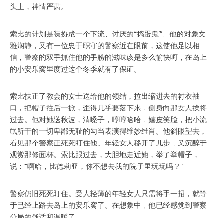
头上，神情严肃。
索比的计划是装扮成一个下流、讨厌的“捣蛋鬼”。他的对象文
雅娴静，又有一位忠于职守的警察近在眼前，这使他足以相
信，警察的双手抓住他的手膀的滋味该是多么愉快呵，在岛上
的小安乐窝里度过这个冬季就有了保证。
索比扶正了教会的女士送给他的领结，拉出缩进去的衬衣袖
口，把帽子往后一掀，歪得几乎要落下来，侧身向那女人挨将
过去。他对她送秋波，清嗓子，哼哼哈哈，嬉皮笑脸，把小流
氓所干的一切卑鄙无耻的勾当表演得维妙维肖。他斜眼望去，
看见那个警察正死死盯住他。年轻女人移开了几步，又沉醉于
观赏那修面杯。索比跟过去，大胆地走近她，举了举帽子，
说：“啊哈，比德莉亚，你不想去我的院子里玩玩吗？”
警察仍旧死死盯住。受人轻薄的年轻女人只需将手一招，就等
于已经上路去岛上的安乐窝了。在想象中，他已经感觉到警察
分局的舒适和温暖了。