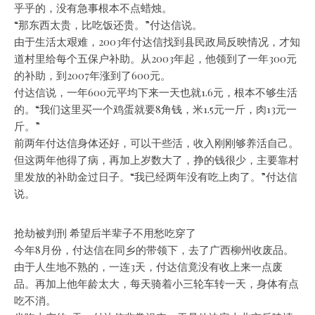
乎乎的，没有急事根本不点蜡烛。
“那东西太贵，比吃饭还贵。”付达信说。
由于生活太艰难，2003年付达信找到县民政局反映情况，才知
道村里给每个五保户补助。从2003年起，他领到了一年300元
的补助，到2007年涨到了600元。
付达信说，一年600元平均下来一天也就1.6元，根本不够生活
的。“我们这里买一个鸡蛋就要8角钱，米1.5元一斤，肉13元一
斤。”
前两年付达信身体还好，可以干些活，收入刚刚够养活自己。
但这两年他得了病，再加上岁数大了，挣的钱很少，主要靠村
里发放的补助金过日子。“我已经两年没有吃上肉了。”付达信
说。
抢劫被判刑 希望后半辈子不用愁吃穿了
今年8月份，付达信在同乡的带领下，去了广西柳州收废品。
由于人生地不熟的，一连3天，付达信竟没有收上来一点废
品。再加上他年龄太大，每天骑着小三轮车转一天，身体有点
吃不消。