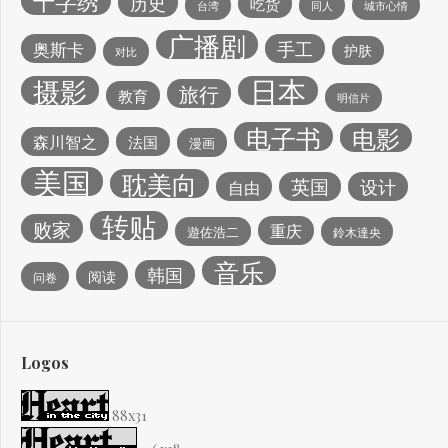
十字绣
历史
吃货
台湾
同人
城市心情
广播剧
手工
奥斯卡
护肤
对比
日本
摄影
旅行
教育
明信片
电子书
电影
森川智之
法国
漫画
美国
耽美向
英国
设计
自由
转贴
败家
重庆
遊佐浩二
鈴木達央
音乐
韩国
阅读
问卷
Logos
88x31