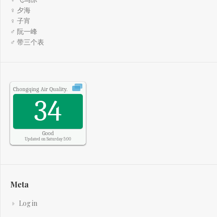
♀ 夕海
♀ 子宵
♂ 阮一峰
♂ 带三个表
Chongqing
Air Quality.
34
Good
Updated on Saturday 5:00
Meta
Log in