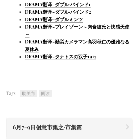
DRAMA翻译~ダブル·バインド1
DRAMA翻译~ダブル·バインド2
DRAMA翻译~ダブルミンツ
DRAMA翻译~プレイゾーン～肉食彼氏と快感天使
～
DRAMA翻译~勤労カメラマン高羽秋仁の優雅なる
夏休み
DRAMA翻译~タナトスの双子1917
Tags:
耽美向
阅读
6月7-9日创意市集之·市集篇