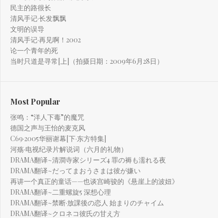
民主的路很长
清风手记·长发飘飘
文明的误导
清风手记·再见啊！2002
论一个青年的死
当时只道是寻常[上]（拍摄日期：2009年6月28日）
Most Popular
张鸣：“洋人下毒”的魔咒
德国之声与王怡的麦克风
C69·2005华丽谢幕[下·东方特集]
河殇·电视纪录片解说词（六月的礼物）
DRAMA翻译~清澗寺家シリーズ4 罪の褥も濡れる夜
DRAMA翻译~だってまおうさまは彼が嫌い
再讲一个真正的童话——也谈宫崎骏的《悬崖上的波妞》
DRAMA翻译~二重螺旋5 深想心理
DRAMA翻译~禁断·放課後の恋人 始まりのチャイム
DRAMA翻译~クロネコ彼氏の甘え方