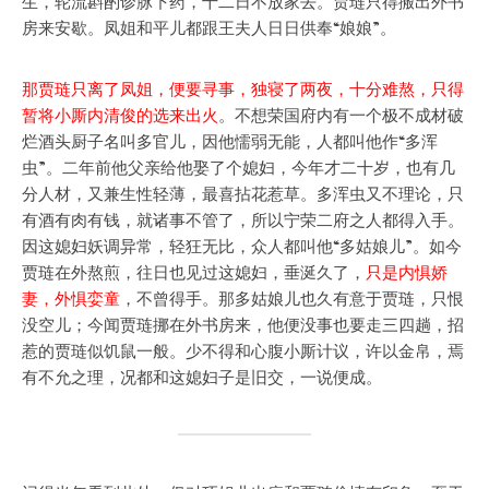
生，轮流斟酌诊脉下药，十二日不放家去。贾琏只得搬出外书
房来安歇。凤姐和平儿都跟王夫人日日供奉“娘娘”。
那贾琏只离了凤姐，便要寻事，独寝了两夜，十分难熬，只得
暂将小厮内清俊的选来出火
。不想荣国府内有一个极不成材破
烂酒头厨子名叫多官儿，因他懦弱无能，人都叫他作“多浑
虫”。二年前他父亲给他娶了个媳妇，今年才二十岁，也有几
分人材，又兼生性轻薄，最喜拈花惹草。多浑虫又不理论，只
有酒有肉有钱，就诸事不管了，所以宁荣二府之人都得入手。
因这媳妇妖调异常，轻狂无比，众人都叫他“多姑娘儿”。如今
贾琏在外熬煎，往日也见过这媳妇，垂涎久了，
只是内惧娇
妻，外惧娈童
，不曾得手。那多姑娘儿也久有意于贾琏，只恨
没空儿；今闻贾琏挪在外书房来，他便没事也要走三四趟，招
惹的贾琏似饥鼠一般。少不得和心腹小厮计议，许以金帛，焉
有不允之理，况都和这媳妇子是旧交，一说便成。