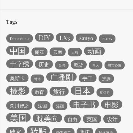
Tags
DIY
LX3
sanyo
Dimensions
SODA
中国
动画
丽江
云南
人权
十字绣
历史
吃货
台湾
同人
城市心情
广播剧
手工
奥斯卡
护肤
对比
日本
摄影
旅行
教育
明信片
电子书
电影
森川智之
法国
漫画
美国
耽美向
英国
设计
自由
转贴
败家
重庆
遊佐浩二
鈴木達央