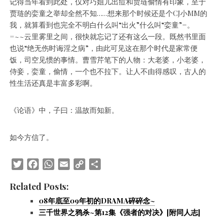
记得当年看到此处，仅对巧姐儿出痘和贾琏偷情有印象，至于
贾琏的娈童之举却全然不知……想来那个时候还是个CJ小MM的
我，就算看到也完全不明白什么叫“出火”什么叫“娈童”=。
=~~云里雾里之间，很快就忘记了还有这么一段。既然书里面
也说“绝无伤时诲淫之病”，由此可见这在那个时代是家常便
饭，司空见惯的事情。曹雪芹笔下的人物：大老婆，小老婆，
侍妾，娈童，偷情，一个也不拉下。让人不由得感叹，古人的
性生活还真是丰富多彩啊。
《论语》中，子曰：温故而知新。
如今方信了。
Twitter
Facebook
WhatsApp
Email
Copy
Share
Link
Related Posts:
08年底至09年初的DRAMA碎碎念~
三千世界之鸦杀~第12集《强者的对决》[附同人志]