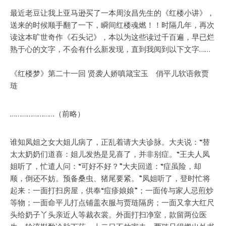
最近老豆让我上亚马逊买了一本周汝昌先生的《红楼小讲》，
送来的时候顺手翻了一下，瞬间红楼魂燃！！时隔几年，再次
读这本旷世奇作《石头记》，本以为这些读过千百遍，早已烂
熟于心的文字，不会有什么新发现，直到我阅到以下文字……
《红楼梦》第二十一回 贤袭人娇嗔箴宝玉 俏平儿软语救贾
琏
……………………（前略）
谁知凤姐之女大姐儿病了，正乱着请大夫诊脉。大夫说：“替
太太奶奶们道喜：姐儿发热是见喜了，并非别症。“王夫人凤
姐听了，忙遣人问：“可好不好？”大夫回道：“症虽险，却
顺，倒还不妨。预备桑虫、猪尾要紧。”凤姐听了，登时忙将
起来：一面打扫房屋，供奉“痘疹娘娘”；一面传与家人忌煎炒
等物；一面命平儿打点铺盖衣服与贾琏隔房；一面又拿大红尺
头给奶子丫头亲近人等裁衣裳。外面打扫净室，款留两位医