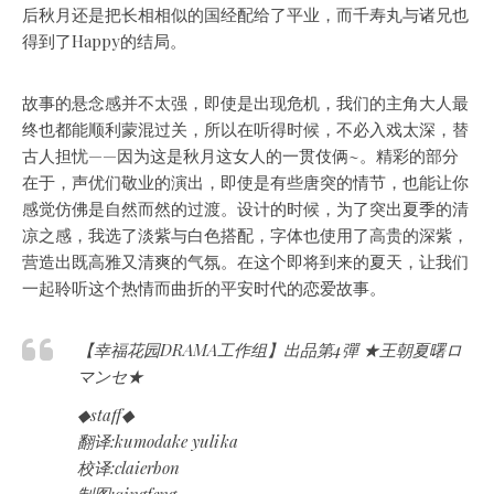
后秋月还是把长相相似的国经配给了平业，而千寿丸与诸兄也
得到了Happy的结局。
故事的悬念感并不太强，即使是出现危机，我们的主角大人最
终也都能顺利蒙混过关，所以在听得时候，不必入戏太深，替
古人担忧——因为这是秋月这女人的一贯伎俩~。精彩的部分
在于，声优们敬业的演出，即使是有些唐突的情节，也能让你
感觉仿佛是自然而然的过渡。设计的时候，为了突出夏季的清
凉之感，我选了淡紫与白色搭配，字体也使用了高贵的深紫，
营造出既高雅又清爽的气氛。在这个即将到来的夏天，让我们
一起聆听这个热情而曲折的平安时代的恋爱故事。
【幸福花园DRAMA工作组】出品第4彈 ★王朝夏曙ロ
マンセ★
◆staff◆
翻译:kumodake yulika
校译:claierbon