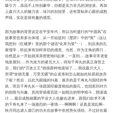
吸引力，虽说不上特别豪华，但都是实力非凡的演技派。再加
上森川大人的魅力攻，绿川的别扭受，还有置鲇坏心眼的成熟
声线，实在是很有趣的感觉。
因为故事的背景设定在平安年代，所以当时盛行的“中国风”在
故事里也有多出体现，从一开始提到《楚辞》中的“萤”（这让
我想到《红楼梦》里的那个谜语“化草为萤”^^），到后来的孔
家儒学，听起来有别样亲切的感觉。当然，作为主角的两只，
自然是从一开始就亲亲密密地H起来，一直到……故事非常老套
地发展到……作为攻方的诸兄大人，得知千寿丸的真正身世之
后，我们的“万攻之王”就很孬种地退缩了……我说森川大人，
所谓“攻德无量，万受无疆”的众道准则怎么能如此轻易就放弃
了呢？然后，以此为困顿的纠葛，展开的是千寿丸与国经的争
执，而且千寿丸长一张跟国经极度相似的脸孔，也招惹到对方
的怨恨与兴趣。其间穿插着宫廷一如既往的明争暗斗，阴谋诡
计……最后成熟稳重的平业大人也掺合进来，跟我们欲求不满
的千寿丸来了一场激烈的一夜情——啊啊啊！还真是混乱啊~
秋月同志虐人虐己的功夫在故事中依然势头强劲。不过好在最