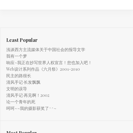
Least Popular
浅谈西方主流媒体关于中国社会的报导文学
我有一个梦
响应~我正在抄写世界人权宣言！您也加入吧！
Web设计系列作品《六月祭》2001-2010
民主的路很长
清风手记·长发飘飘
文明的误导
清风手记·再见啊！2002
论一个青年的死
呵呵~~我的摄影获奖了^^~
Most Popular