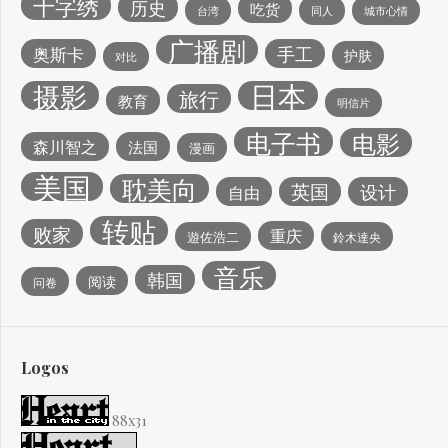
十字绣
历史
吃货
台湾
同人
城市心情
广播剧
手工
奥斯卡
护肤
对比
日本
摄影
旅行
教育
明信片
电子书
电影
森川智之
法国
漫画
美国
耽美向
英国
设计
自由
转贴
败家
重庆
遊佐浩二
鈴木達央
音乐
韩国
阅读
问卷
Logos
88x31