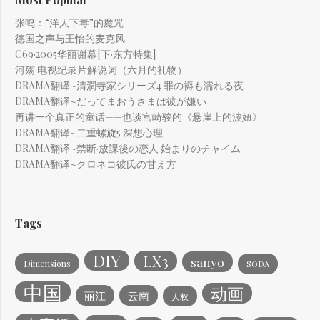
张鸣：“洋人下毒”的魔咒
德国之声与王怡的麦克风
C69·2005华丽谢幕[下·东方特集]
河殇·电视纪录片解说词（六月的礼物）
DRAMA翻译~清澗寺家シリーズ4 罪の褥も濡れる夜
DRAMA翻译~だってまおうさまは彼が嫌い
再讲一个真正的童话——也谈宫崎骏的《悬崖上的波妞》
DRAMA翻译~二重螺旋5 深想心理
DRAMA翻译~禁断·放課後の恋人 始まりのチャイム
DRAMA翻译~クロネコ彼氏の甘え方
Tags
DIY
LX3
sanyo
Dimensions
SODA
中国
动画
丽江
云南
人权