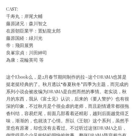
CAST:
千寿丸：岸尾大輔
藤原諸兄：森川智之
在原朝臣業平：置鮎龍太郎
藤原国経：緑川光
帝：飛田展男
良峯宗貞：川田紳司
為康：花輪英司 等
这个Ebook么，是2月春节期间制作的拉~这个DRAMA也算是
挺老挺经典的了。秋月透以“春夏秋冬”四季为主题，而完成的
系列小说会被改编为DRAMA是自然而然的事情。老实说，秋
月的东西，我从《富士见》认识，后来的《要人警护》也有很
深的印象，不过秋月是个很会虐的老师，而且剧情通常都很拖
沓纠结，容易烂尾，前面几部看着还精彩，越到后面越觉得乏
味，渐渐的，也就淡了心情。所以《王朝》这个系列，虽然手
里也有原著，却也没有去看过。不过听过这张DRAMA之后，
倒觉得是个少见的轻松明快的故事。整张DRAMA阵容相当有