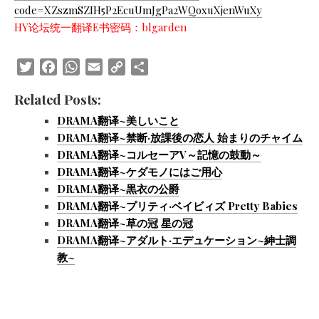
code=XZszmSZIH5P2EcuUmJgPa2WQoxuXjenWuXy
HY论坛统一翻译E书密码：blgarden
Twitter
Facebook
WhatsApp
Email
Copy
Share
Link
Related Posts:
DRAMA翻译~美しいこと
DRAMA翻译~禁断·放課後の恋人 始まりのチャイム
DRAMA翻译~コルセーアV～記憶の鼓動～
DRAMA翻译~ケダモノにはご用心
DRAMA翻译~黒衣の公爵
DRAMA翻译~プリティ·ベイビィズ Pretty Babies
DRAMA翻译~草の冠 星の冠
DRAMA翻译~アダルト·エデュケーション~紳士調
教~