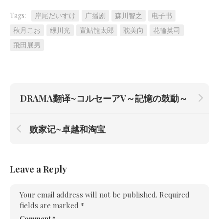
Tags:
岸尾だいすけ
广播剧
森川智之
电子书
秋月こお
緑川光
置鮎龍太郎
耽美向
花輪英司
飛田展男
DRAMA翻译~コルセーアV～記憶の鼓動～
败家记~卓越和淘宝
Leave a Reply
Your email address will not be published.
Required
fields are marked
*
Comment
*